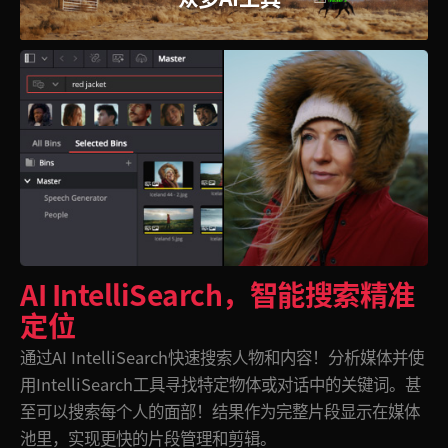
Netherlands
Netherlands
培训
New Zealand
New Zealand
技术规格
Norway
Norway
Poland
Poland
Portugal
Portugal
Singapore
Singapore
South Africa
South Africa
AI IntelliSearch，
智能搜索精准
Spain
Spain
定位
Sweden
Sweden
通过AI IntelliSearch快速搜索人物和内容！分析媒体并使
用IntelliSearch工具寻找特定物体或对话中的关键词。甚
中华台北
中华台北
至可以搜索每个人的面部！结果作为完整片段显示在媒体
Turkey
Turkey
池里，实现更快的片段管理和剪辑。