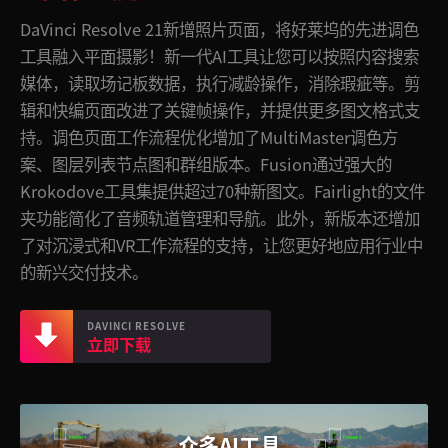
Finland
Finland
DaVinci Resolve 21新增照片页面，将好莱坞的先进调色
Fusion
工具融入平面摄影！新一代AI工具让您可以按照内容搜索
France
France
媒体，
读取
场记板数据，执行减龄操作，消除瑕疵等。剪
Fairlight
Germany
Germany
辑和快编页面改进了关键帧操作，并提供更多图文格式支
持。调色页面工作流程优化增加了MultiMaster调色方
协作
中国香港
中国香港
案、图层列表节点图和群组版本。Fusion通过强大的
Krokodove工具集提供超过70种新图文。Fairlight的文件
键盘
India
India
夹功能简化了音频轨道管理和导航。
此外，
新版本还增加
Italy
Italy
调色台
了对沉浸式和VR工作流程的支持，让您更好地应用行业中
的新兴交付技术。
Japan
Japan
调音台
Korea
Korea
DAVINCI RESOLVE
立即下载
Studio版
Mexico
Mexico
Media
Malaysia
Malaysia
众多AI工具