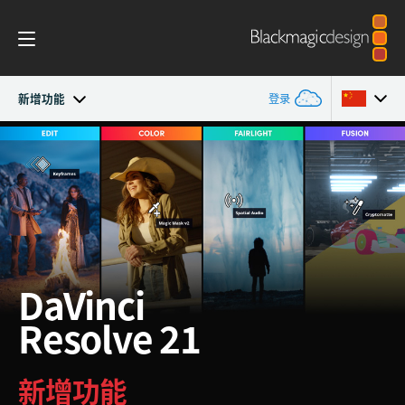
新增功能
登录
概述
Argentina
Argentina
Australia
Australia
新增功能
Austria
Austria
Photo
Brazil
Brazil
DaVinci
Edit
Canada
Canada
Resolve 21
Cut
中国
中国
新增功能
Denmark
Denmark
Color