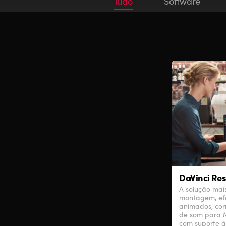
Tudo
Software
DaVinci Res
A solução mai
montagem, efei
animados, cor
de som para M
com suporte 