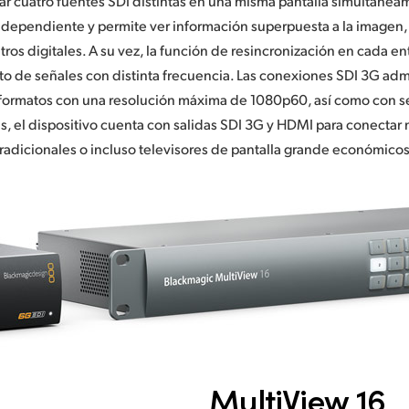
ar cuatro fuentes SDI distintas en una misma pantalla simultáne
ndependiente y permite ver información superpuesta a la imagen,
ros digitales. A su vez, la función de resincronización en cada ent
o de señales con distinta frecuencia. Las conexiones SDI 3G admi
 formatos con una resolución máxima de 1080p60, así como con se
, el dispositivo cuenta con salidas SDI 3G y HDMI para conectar
tradicionales o incluso televisores de pantalla grande económicos
MultiView 16