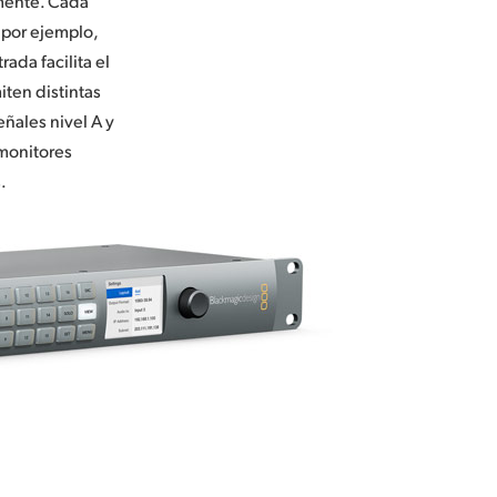
amente. Cada
 por ejemplo,
rada facilita el
ten distintas
ñales nivel A y
 monitores
.