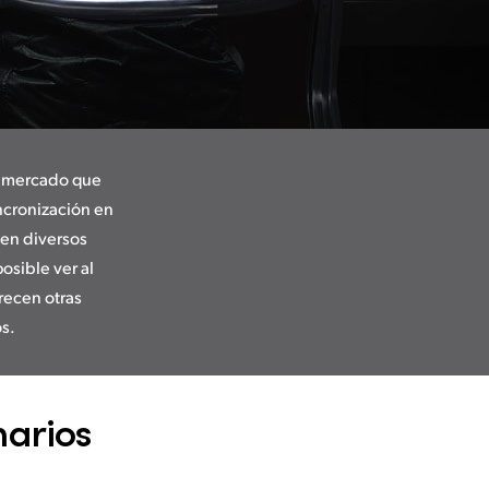
l mercado que
incronización en
 en diversos
osible ver al
recen otras
os.
narios