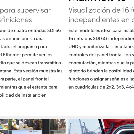
para supervisar
Visualización de 16 
efiniciones
independientes
en d
one de cuatro entradas SDI 6G
Este modelo es ideal para instal
as definiciones a una
16 entradas SDI 6G independien
 lado, el programa para
UHD y monitorizarlas simultáne
d Ethernet permite ver los
controles del panel frontal son 
dio que se desean transmitir o
conmutación, mientras que la pan
tana. Esta versión muestra las
giratorio brindan la posibilidad 
a parte, el panel frontal
funciones o asignar señales a 
, mientras que el estante para
en cuadrículas de 2x2, 3x3, 4x4
ilidad de instalarlo en