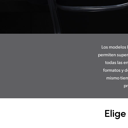
Los modelos 
permiten superv
todas las e
formatos y d
mismo tiem
pr
Elige