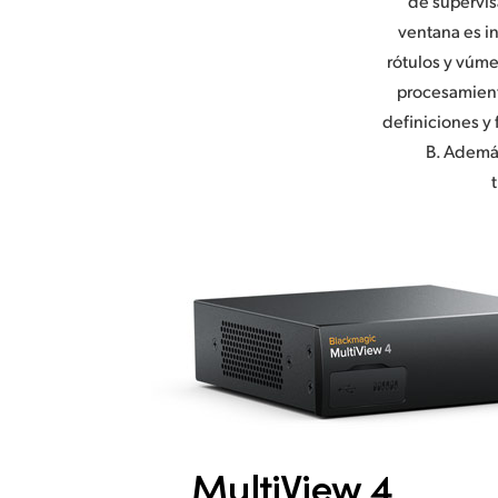
de supervis
ventana es i
rótulos y vúmet
procesamient
definiciones y
B. Además
MultiView 4