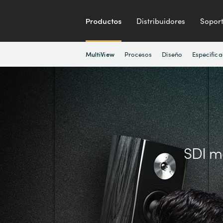
Productos
Distribuidores
Sopor
Procesos
Diseño
Especifica
MultiView
SDI
m