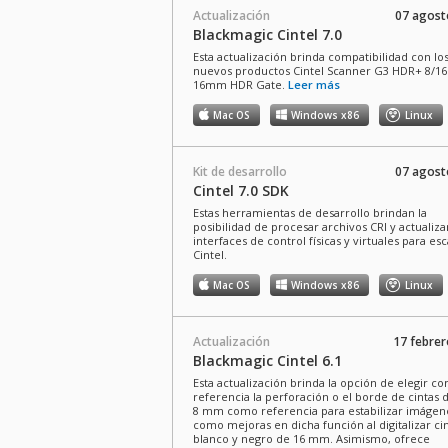
Actualización
07 agost
Blackmagic Cintel 7.0
Esta actualización brinda compatibilidad con lo
nuevos productos Cintel Scanner G3 HDR+ 8/16
16mm HDR Gate.
Leer más
Mac OS
Windows x86
Linux
Kit de desarrollo
07 agost
Cintel 7.0 SDK
Estas herramientas de desarrollo brindan la
posibilidad de procesar archivos CRI y actualizar
interfaces de control físicas y virtuales para es
Cintel.
Mac OS
Windows x86
Linux
Actualización
17 febre
Blackmagic Cintel 6.1
Esta actualización brinda la opción de elegir c
referencia la perforación o el borde de cintas 
8 mm como referencia para estabilizar imágene
como mejoras en dicha función al digitalizar ci
blanco y negro de 16 mm. Asimismo, ofrece