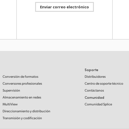
Enviar correo electrónico
Blackm
o 2024
señale
median
grabac
Blackm
 las
archiv
cáneres
e 2022
ATEM S
Soporte
a trav
Conversión de formatos
Distribuidores
compati
l nuevo
Fairlig
Conversores profesionales
Centro de soporte técnico
Stream
https:
Supervisión
Contáctanos
Almacenamiento en redes
Comunidad
MultiView
Comunidad Splice
e 2022
Direccionamiento y distribución
Transmisión y codificación
Versión
audio 
 las
evento