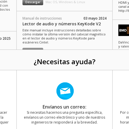
ación
Mac OS, Windows & Linux
Descargar
HDMI y
ad con
canal a
dos los
http:/
Manual de instrucciones
03 mayo 2024
Lector de audio y números KeyKode V2
Este manual incluye instrucciones detalladas sobre
cómo instalar la última versión del cabezal magnético
ro 2025
en el lector de audio y números KeyKode para
escáneres Cintel.
DaVinc
y rale
curvas
Mac OS, Windows & Linux
Descargar
 las
de arc
cáneres
QuickS
¿Necesitas ayuda?
https:
o 2024
¡Black
Más co
kit de
para c
ector
Envíanos un correo:
compat
 de
para B
ados
hacer
Si necesitas hacernos una pregunta específica,
Por c
https:
la
la
envíanos un correo electrónico y uno de nuestros
m
 la
lquier
ingenieros te responderá a la brevedad.
horar