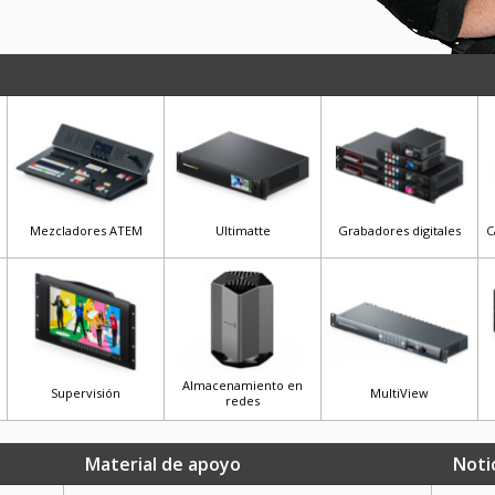
Mezcladores ATEM
Ultimatte
Grabadores digitales
C
Almacenamiento en
Supervisión
MultiView
redes
Material de apoyo
Noti