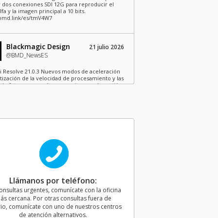
 dos conexiones SDI 12G para reproducir el
lfa y la imagen principal a 10 bits.
/bmd.link/es/tmV4W7
Blackmagic Design
21 julio 2026
@BMD_NewsES
i Resolve 21.0.3 Nuevos modos de aceleración
ntización de la velocidad de procesamiento y las
 de fotogramas, así como mejoras en la gestión
hivos entrelazados y opciones de codificación
ync para sistemas Intel más antiguos.
//bmd.link/es/77T9rf
Blackmagic Design
21 julio 2026
@BMD_NewsES
magic Camera para iOS 3.4 ya está disponible!
ntroles para Apple Watch, operación a distancia
argar listas de cámaras preguardadas y
Llámanos por teléfono:
ibilidad con interfaces de programación REST
lackmagic Camera. Descargar:
onsultas urgentes, comunícate con la oficina
//bmd.link/es/Kz3Mwj
ás cercana. Por otras consultas fuera de
io, comunícate con uno de nuestros centros
de atención alternativos.