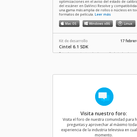
optimizaciones en el aviso del estado de calibr
del escáner en DaVinci Resolve y compatibilid
una gama más amplia de rollos o núcleos en to
formatos de película.
Leer más
Mac OS
Windows x86
Linux
Kit de desarrollo
17 febre
Cintel 6.1 SDK
Estas herramientas de desarrollo brindan la
posibilidad de procesar archivos CRI y actualizar
interfaces de control físicas y virtuales para es
Cintel.
Mac OS
Windows x86
Linux
Actualización
03 may
Blackmagic Cintel 6.0
Esta actualización brinda compatibilidad con el 
mantenimiento para el cabezal magnético del l
Visita nuestro foro:
de audio y números KeyKode y la digitalización
cintas de 8 mm, así como ajustes predetermin
Visita el foro de nuestra comunidad para 
para películas en blanco y negro, y mejoras en 
preguntas y aprovechar al máximo toda 
calibración del nivel de luz y la estabilización de
experiencia de la industria televisiva en cua
alineación.
Leer más
momento.