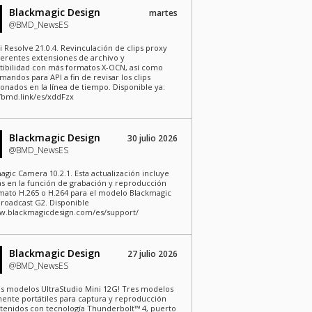
Blackmagic Design
martes
@BMD_NewsES
i Resolve 21.0.4. Revinculación de clips proxy
ferentes extensiones de archivo y
ibilidad con más formatos X-OCN, así como
andos para API a fin de revisar los clips
ionados en la línea de tiempo. Disponible ya:
//bmd.link/es/xddFzx
Blackmagic Design
30 julio 2026
@BMD_NewsES
agic Camera 10.2.1. Esta actualización incluye
s en la función de grabación y reproducción
mato H.265 o H.264 para el modelo Blackmagic
roadcast G2. Disponible
w.blackmagicdesign.com/es/support/
Blackmagic Design
27 julio 2026
@BMD_NewsES
s modelos UltraStudio Mini 12G! Tres modelos
nte portátiles para captura y reproducción
tenidos con tecnología Thunderbolt™ 4, puerto