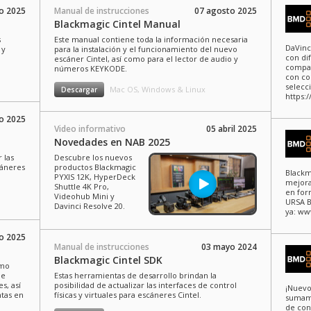
o 2025
Manual de instrucciones
07 agosto 2025
Blackmagic Cintel Manual
s
Este manual contiene toda la información necesaria
DaVinc
 y
para la instalación y el funcionamiento del nuevo
con di
escáner Cintel, así como para el lector de audio y
compat
números KEYKODE.
con com
selecc
Mac OS, Windows & Linux
Descargar
https:
o 2025
Video informativo
05 abril 2025
Novedades en NAB 2025
 las
Descubre los nuevos
cáneres
productos Blackmagic
Blackm
PYXIS 12K, HyperDeck
mejora
Shuttle 4K Pro,
en for
Videohub Mini y
URSA B
Davinci Resolve 20.
ya: ww
ro 2025
Manual de instrucciones
03 mayo 2024
Blackmagic Cintel SDK
omo
de
Estas herramientas de desarrollo brindan la
s, así
posibilidad de actualizar las interfaces de control
¡Nuevo
ntas en
físicas y virtuales para escáneres Cintel.
sumame
de con