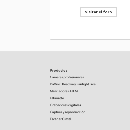
Mac OS
Windows x86
Linux
Visitar el foro
Kit de desarrollo
03 may
Cintel 6.0 SDK
Estas herramientas de desarrollo brindan la
posibilidad de procesar archivos CRI y actualizar
interfaces de control físicas y virtuales para es
Cintel.
Mac OS
Windows x86
Linux
Actualización
24 noviembr
Productos
Blackmagic Cintel 5.0
Cámaras profesionales
Esta actualización brinda compatibilidad con e
DaVinci Resolve
y Fairlight Live
modelo Cintel Scanner G3 HDR+.
Leer más
Mezcladores ATEM
Mac OS
Windows x86
Linux
Ultimatte
Grabadores digitales
Kit de desarrollo
24 noviembr
Captura y reproducción
Cintel 5.0 SDK
Escáner Cintel
Estas herramientas de desarrollo brindan la
posibilidad de procesar archivos CRI y actualizar