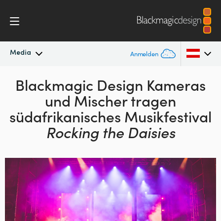
Media
Anmelden
Neueste Nachrichten
Blackmagic Design Kameras
Argentina
und
Mischer tragen
Australia
Nachrichtenarchiv
südafrikanisches Musikfestival
Austria
Rocking the Daisies
Pressebilder
Brazil
Canada
China
Denmark