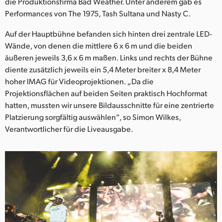
Netherlands
die Produktionsfirma Bad Weather. Unter anderem gab es
Performances von The 1975, Tash Sultana und Nasty C.
New Zealand
Auf der Hauptbühne befanden sich hinten drei zentrale LED-
Norway
Wände, von denen die mittlere 6 x 6 m und die beiden
äußeren jeweils 3,6 x 6 m maßen. Links und rechts der Bühne
Poland
diente zusätzlich jeweils ein 5,4 Meter breiter x 8,4 Meter
hoher IMAG für Videoprojektionen. „Da die
Portugal
Projektionsflächen auf beiden Seiten praktisch Hochformat
hatten, mussten wir unsere Bildausschnitte für eine zentrierte
Singapore
Platzierung sorgfältig auswählen“, so Simon Wilkes,
Verantwortlicher für die Liveausgabe.
South Africa
Spain
Sweden
Chinese Taipei
Turkey