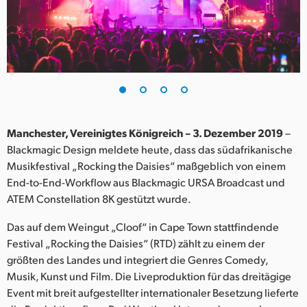
Finland
France
Germany
Hong Kong SAR, China
India
Manchester, Vereinigtes Königreich – 3. Dezember 2019
–
Blackmagic Design meldete heute, dass das südafrikanische
Italy
Musikfestival „Rocking the Daisies“ maßgeblich von einem
End-to-End-Workflow aus Blackmagic URSA Broadcast und
Japan
ATEM Constellation 8K gestützt wurde.
Korea
Das auf dem Weingut „Cloof“ in Cape Town stattfindende
Festival „Rocking the Daisies“ (RTD) zählt zu einem der
Mexico
größten des Landes und integriert die Genres Comedy,
Musik, Kunst und Film. Die Liveproduktion für das dreitägige
Malaysia
Event mit breit aufgestellter internationaler Besetzung lieferte