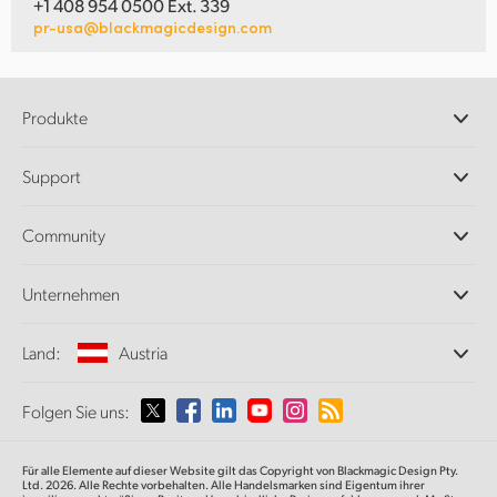
+1 408 954 0500 Ext. 339
pr-usa@blackmagicdesign.com
Produkte
Professionelle Kameras
Support
DaVinci Resolve und Fusion Software
ATEM Produktionsmischer
Händler
Community
Ultimatte
Support-Center
Diskrekorder
Kontakt
Splice Community
Unternehmen
Aufzeichnung und Wiedergabe
Cintel Scanner
Büros
Norm- und Formatwandlung
Land:
Austria
Informationen über uns
Broadcasting-Konverter
Partner
Monitoring
Wählen Sie Ihr Land aus
Folgen Sie uns:
Medien
Netzwerkspeicher
MultiView
Argentina
Für alle Elemente auf dieser Website gilt das Copyright von Blackmagic Design Pty.
Signalverteilung und Distribution
Ltd. 2026. Alle Rechte vorbehalten. Alle Handelsmarken sind Eigentum ihrer