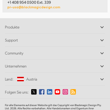
+1 408 954 0500 Ext. 339
pr-usa@blackmagicdesign.com
Produkte
Professionelle Kameras
Support
DaVinci Resolve und Fusion Software
ATEM Produktionsmischer
Händler
Community
Ultimatte
Support-Center
Diskrekorder
Kontakt
Splice Community
Unternehmen
Aufzeichnung und Wiedergabe
Cintel Scanner
Büros
Norm- und Formatwandlung
Land:
Austria
Informationen über uns
Broadcasting-Konverter
Partner
Monitoring
Wählen Sie Ihr Land aus
Folgen Sie uns:
Medien
Netzwerkspeicher
MultiView
Argentina
Für alle Elemente auf dieser Website gilt das Copyright von Blackmagic Design Pty.
Signalverteilung und Distribution
Ltd. 2026. Alle Rechte vorbehalten. Alle Handelsmarken sind Eigentum ihrer