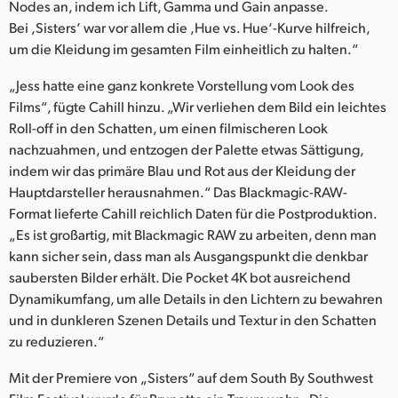
Nodes an, indem ich Lift, Gamma und Gain anpasse.
Bei ‚Sisters‘ war vor allem die ‚Hue vs. Hue‘-Kurve hilfreich,
um die Kleidung im gesamten Film einheitlich zu halten.“
„Jess hatte eine ganz konkrete Vorstellung vom Look des
Films“, fügte Cahill hinzu. „Wir verliehen dem Bild ein leichtes
Roll-off in den Schatten, um einen filmischeren Look
nachzuahmen, und entzogen der Palette etwas Sättigung,
indem wir das primäre Blau und Rot aus der Kleidung der
Hauptdarsteller herausnahmen.“ Das Blackmagic-RAW-
Format lieferte Cahill reichlich Daten für die Postproduktion.
„Es ist großartig, mit Blackmagic RAW zu arbeiten, denn man
kann sicher sein, dass man als Ausgangspunkt die denkbar
saubersten Bilder erhält. Die Pocket 4K bot ausreichend
Dynamikumfang, um alle Details in den Lichtern zu bewahren
und in dunkleren Szenen Details und Textur in den Schatten
zu reduzieren.“
Mit der Premiere von „Sisters“ auf dem South By Southwest