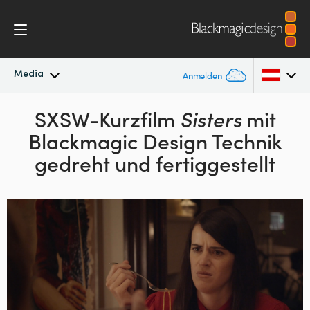
Media
Anmelden
Neueste Nachrichten
SXSW-Kurzfilm
Sisters
mit
Argentina
Blackmagic Design Technik
Australia
Nachrichtenarchiv
gedreht und fertiggestellt
Austria
Pressebilder
Brazil
Canada
China
Denmark