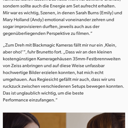
sondern sollte auch die Energie am Set aufrecht erhalten.
UAE
Mir war es wichtig, Szenen, in denen Sarah Burns (Emily) und
Mary Holland (Andy) emotional voneinander zehren und
Ukraine
sogar improvisieren durften, jeweils auch aus der
United Kingdom
gegenüberliegenden Perspektive zu filmen.“
United States
„Zum Dreh mit Blackmagic Kameras fällt mir nur ein ‚Klein,
aber oho!‘“, fuhr Brunetto fort. „Dass wir an den kleinen
kostengünstigen Kameragehäusen 35mm-Festbrennweiten
von Zeiss anbringen und auf diese Weise unfassbar
hochwertige Bilder erzielen konnten, hat mich echt
umgehauen. Aus Regiesicht gefällt mir auch, dass wir uns
ruckzuck zwischen verschiedenen Setups bewegen konnten.
Das ist unglaublich wichtig, um die beste
Performance einzufangen.“