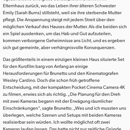
Netherlands
Elternhaus zurück, wo das Leben ihrer älteren Schwester
Emily (Sarah Burns) stillsteht, weil sie ihre sterbende Mutter
New Zealand
pflegt. Die Anspannung steigt mit jedem Streit über den
Norway
möglichen Verkauf des Hauses der Mutter. Als die beiden sich
ein Spiel ausdenken, um das Hab und Gut aufzuteilen,
Poland
kommen verborgene Geheimnisse ans Licht, und es ergeben
sich gut gemeinte, aber verhängnisvolle Konsequenzen.
Portugal
Das größtenteils in einem einzigen kleinen Haus situierte Set
Singapore
für den Kurzfilm barg von Anfang an einige
Herausforderungen für Brunetto und den Kinematografen
South Africa
Wesley Cardino. Doch die schon früh getroffene
Entscheidung, mit der kompakten Pocket Cinema Camera 4K
Spain
zu filmen, erwies sich als richtig. „Die Planung für den Dreh
Sweden
mit zwei Kameras begann mit der Erwägung räumlicher
Einschränkungen“, sagte Brunetto. „Wes und ich mussten uns
Chinese Taipei
überlegen, welche Szenen und Setups mit beiden Kameras
realisierbar sein würden. Ich wollte möglichst oft zwei
Turkey
Kameras laufen lassen. Das hatte nicht nur zeitliche Gründe,