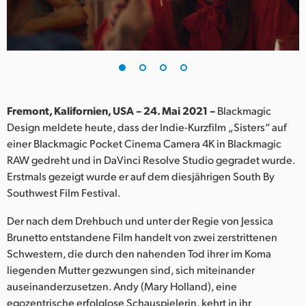
Finland
France
Germany
Hong Kong SAR, China
Fremont, Kalifornien, USA – 24. Mai 2021 –
Blackmagic
Design meldete heute, dass der Indie-Kurzfilm „Sisters“ auf
India
einer Blackmagic Pocket Cinema Camera 4K in Blackmagic
RAW gedreht und in DaVinci Resolve Studio gegradet wurde.
Italy
Erstmals gezeigt wurde er auf dem diesjährigen South By
Japan
Southwest Film Festival.
Korea
Der nach dem Drehbuch und unter der Regie von Jessica
Brunetto entstandene Film handelt von zwei zerstrittenen
Mexico
Schwestern, die durch den nahenden Tod ihrer im Koma
liegenden Mutter gezwungen sind, sich miteinander
Malaysia
auseinanderzusetzen. Andy (Mary Holland), eine
egozentrische erfolglose Schauspielerin, kehrt in ihr