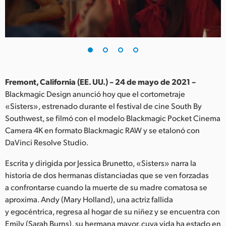
Finland
France
Germany
Hong Kong SAR, China
Fremont, California (EE. UU.) – 24 de mayo de 2021 –
Blackmagic Design anunció hoy que el cortometraje
India
«Sisters», estrenado durante el festival de cine South By
Southwest, se filmó con el modelo Blackmagic Pocket Cinema
Italy
Camera 4K en formato Blackmagic RAW y se etalonó con
Japan
DaVinci Resolve Studio.
Korea
Escrita y dirigida por Jessica Brunetto, «Sisters» narra la
historia de dos hermanas distanciadas que se ven forzadas
Mexico
a confrontarse cuando la muerte de su madre comatosa se
aproxima. Andy (Mary Holland), una actriz fallida
Malaysia
y egocéntrica, regresa al hogar de su niñez y se encuentra con
Emily (Sarah Burns), su hermana mayor, cuya vida ha estado en