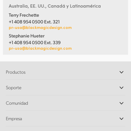
Australia, EE. UU., Canadá y Latinoamérica
Terry Frechette
+1 408 954 0500 Ext. 321
pr-usa@blackmagicdesign.com
Stephanie Hueter
+1 408 954 0500 Ext. 339
pr-usa@blackmagicdesign.com
Productos
Cámaras profesionales
Soporte
DaVinci Resolve y Fusion
Mezcladores ATEM
Distribuidores
Comunidad
Ultimatte
Centro de soporte técnico
Grabadores digitales
Contáctanos
Comunidad Splice
Empresa
Captura y reproducción
Escáner Cintel
Oficinas