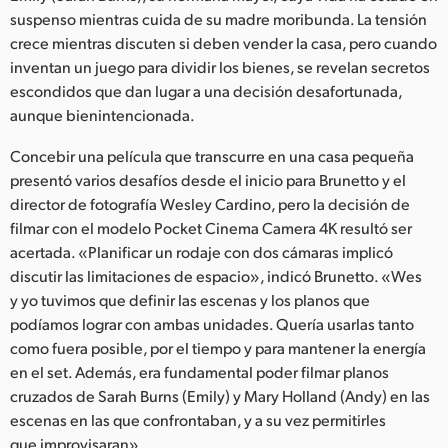
Netherlands
suspenso mientras cuida de su madre moribunda. La tensión
crece mientras discuten si deben vender la casa, pero cuando
New Zealand
inventan un juego para dividir los bienes, se revelan secretos
Norway
escondidos que dan lugar a una decisión desafortunada,
aunque bienintencionada.
Poland
Concebir una película que transcurre en una casa pequeña
Portugal
presentó varios desafíos desde el inicio para Brunetto y el
director de fotografía Wesley Cardino, pero la decisión de
Singapore
filmar con el modelo Pocket Cinema Camera 4K resultó ser
acertada. «Planificar un rodaje con dos cámaras implicó
South Africa
discutir las limitaciones de espacio», indicó Brunetto. «Wes
y yo tuvimos que definir las escenas y los planos que
España
podíamos lograr con ambas unidades. Quería usarlas tanto
Sweden
como fuera posible, por el tiempo y para mantener la energía
en el set. Además, era fundamental poder filmar planos
Chinese Taipei
cruzados de Sarah Burns (Emily) y Mary Holland (Andy) en las
escenas en las que confrontaban, y a su vez permitirles
Turkey
que improvisaran».