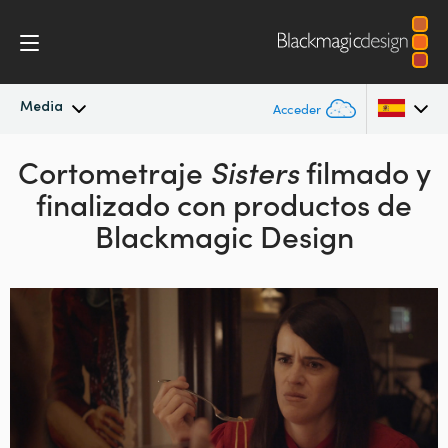
Media
Acceder
Cortometraje
Novedades
Sisters
filmado y
Argentina
finalizado con
productos de
Australia
Archivo
Blackmagic Design
Austria
Imágenes
Brazil
Canada
China
Denmark