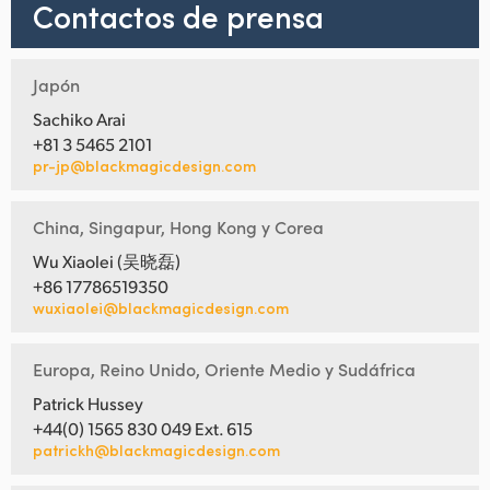
Contactos de prensa
Japón
Sachiko Arai
+81 3 5465 2101
pr-jp@blackmagicdesign.com
China, Singapur, Hong Kong y Corea
Wu Xiaolei (吴晓磊)
+86 17786519350
wuxiaolei@blackmagicdesign.com
Europa, Reino Unido, Oriente Medio y Sudáfrica
Patrick Hussey
+44(0) 1565 830 049 Ext. 615
patrickh@blackmagicdesign.com