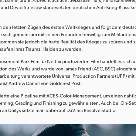
 und Devid Striesow starbesetzten deutschen Anti-Krieg-Klassik
 in den letzten Zügen des ersten Weltkrieges und folgt dem deut
r sich gemeinsam mit seinen Freunden freiwillig zum Militärdienst
kommen sie jedoch die harte Realität des Krieges zu spüren und s
ufen ihres Traums, Helden zu werden.
sement Park Film für Netflix produzierten Film handelt es sich u
ion des Werks und wurde von James Friend (ASC, BSC) eingefan
rbeitung verantwortete Universal Production Partners (UPP) mit
rist Andrew Daniel von Goldcrest Post.
erte eine Pipeline mit ACES-Color-Management, um einen naht
rming, Grading und Finishing zu gewährleisten. Auch bei On-Se
 an Dailys setzte man dabei auf DaVinci Resolve Studio.