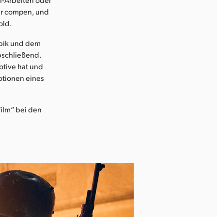
der compen, und
old.
ubik und dem
bschließend.
otive hat und
otionen eines
film“ bei den