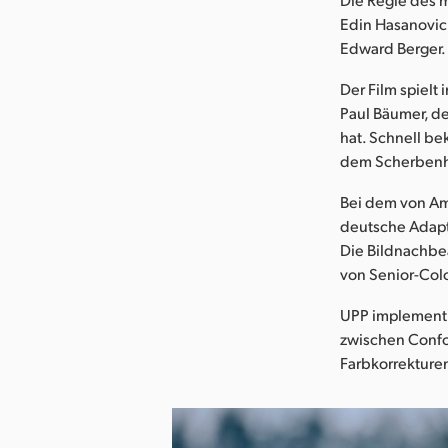
Edin Hasanovic
Edward Berger.
Der Film spielt
Paul Bäumer, de
hat. Schnell be
dem Scherbenha
Bei dem von Amu
deutsche Adapt
Die Bildnachbea
von Senior-Colo
UPP implementi
zwischen Confo
Farbkorrekturen