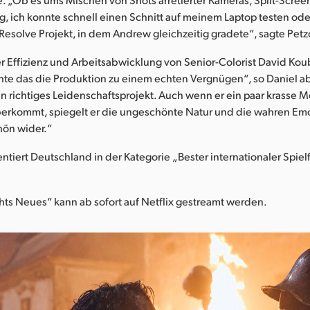
g, ich konnte schnell einen Schnitt auf meinem Laptop testen o
Resolve Projekt, in dem Andrew gleichzeitig gradete“, sagte Petz
er Effizienz und Arbeitsabwicklung von Senior-Colorist David Ko
te das die Produktion zu einem echten Vergnügen“, so Daniel a
in richtiges Leidenschaftsprojekt. Auch wenn er ein paar krasse M
überkommt, spiegelt er die ungeschönte Natur und die wahren Em
hön wider.“
entiert Deutschland in der Kategorie „Bester internationaler Spiel
ts Neues“ kann ab sofort auf Netflix gestreamt werden.