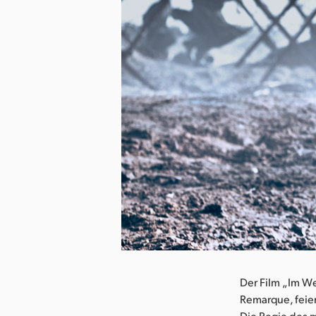
Der Film „Im W
Remarque, feier
Die Regie des m