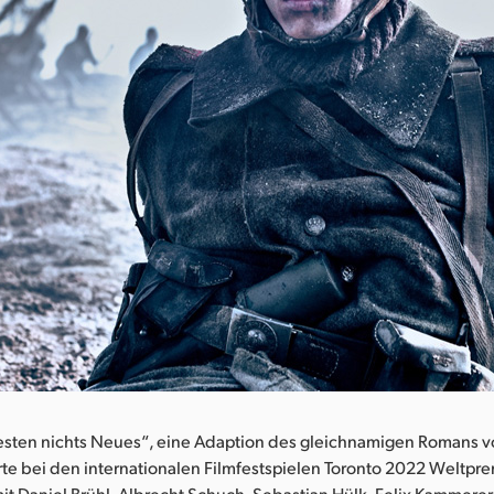
esten nichts Neues“, eine Adaption des gleichnamigen Romans v
te bei den internationalen Filmfestspielen Toronto 2022 Weltpre
it Daniel Brühl, Albrecht Schuch, Sebastian Hülk, Felix Kammerer,