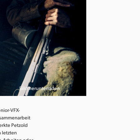
Bild herunterladen
nior-VFX-
Zusammenarbeit
erkte Petzold
n letzten
n-Arbeiten oder