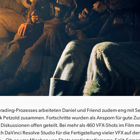
ading-Prozesses arbeiteten Daniel und Friend zudem eng mit Se
nk Petzold zusammen. Fortschritte wurden als Ansporn für gute 
Diskussionen offen geteilt. Bei mehr als 460 VFX-Shots im Film m
ch DaVinci Resolve Studio für die Fertigstellung vieler VFX auf de
. „Ob es ums Mischen von Shots arretierter Kameras, Split-Scree