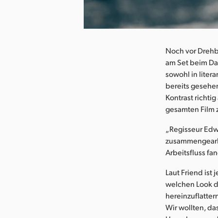
herunterladen
Noch vor Drehb
am Set beim Da
sowohl in litera
bereits gesehe
Kontrast richti
gesamten Film z
„Regisseur Edwa
zusammengearbei
Arbeitsfluss fa
Laut Friend ist
welchen Look de
hereinzuflatter
Wir wollten, da