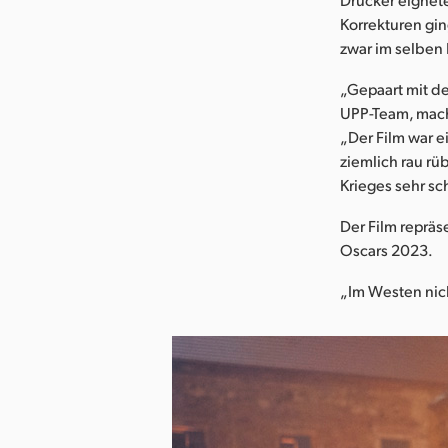
Korrekturen gin
zwar im selben 
„Gepaart mit d
UPP-Team, mach
„Der Film war e
ziemlich rau r
Krieges sehr sc
Der Film repräs
Oscars 2023.
„Im Westen nich