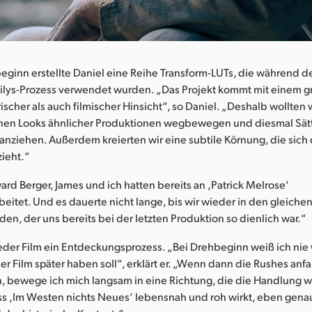
eginn erstellte Daniel eine Reihe Transform-LUTs, die während d
ilys-Prozess verwendet wurden. „Das Projekt kommt mit einem g
rischer als auch filmischer Hinsicht“, so Daniel. „Deshalb wollten
nen Looks ähnlicher Produktionen wegbewegen und diesmal Sät
g anziehen. Außerdem kreierten wir eine subtile Körnung, die sich
ieht.“
rd Berger, James und ich hatten bereits an ‚Patrick Melrose‘
tet. Und es dauerte nicht lange, bis wir wieder in den gleiche
nden, der uns bereits bei der letzten Produktion so dienlich war.“
 jeder Film ein Entdeckungsprozess. „Bei Drehbeginn weiß ich nie 
r Film später haben soll“, erklärt er. „Wenn dann die Rushes an
n, bewege ich mich langsam in eine Richtung, die die Handlung w
ss ‚Im Westen nichts Neues‘ lebensnah und roh wirkt, eben gena