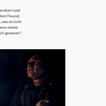
nsnahen Look
 dein Freund,
, was an Licht
waren meine
lich gewesen“,