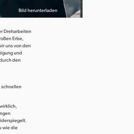
Bild herunterladen
er Dreharbeiten
roßen Erbe,
 wir uns von den
tigung und
 durch den
n schnellen
wirklich,
fangen
iderspiegelt.
u wie die