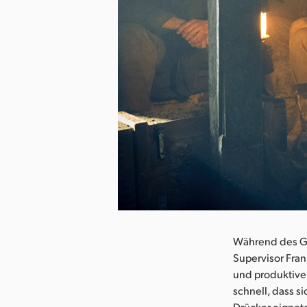
herunterladen
Während des Gr
Supervisor Fra
und produktive 
schnell, dass si
Drücker eignete