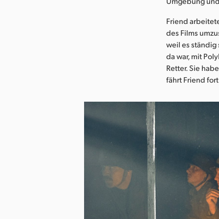
Umgebung und d
Friend arbeite
des Films umzus
weil es ständig
da war, mit Po
Retter. Sie hab
fährt Friend fort