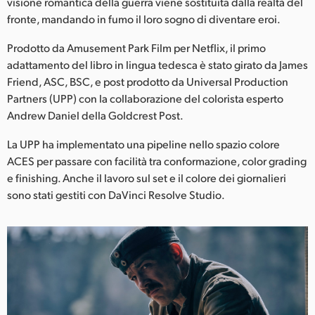
Netherlands
visione romantica della guerra viene sostituita dalla realtà del
fronte, mandando in fumo il loro sogno di diventare eroi.
New Zealand
Prodotto da Amusement Park Film per Netflix, il primo
Norway
adattamento del libro in lingua tedesca è stato girato da James
Friend, ASC, BSC, e post prodotto da Universal Production
Poland
Partners (UPP) con la collaborazione del colorista esperto
Andrew Daniel della Goldcrest Post.
Portugal
La UPP ha implementato una pipeline nello spazio colore
Singapore
ACES per passare con facilità tra conformazione, color grading
e finishing. Anche il lavoro sul set e il colore dei giornalieri
South Africa
sono stati gestiti con DaVinci Resolve Studio.
Spain
Sweden
Chinese Taipei
Turkey