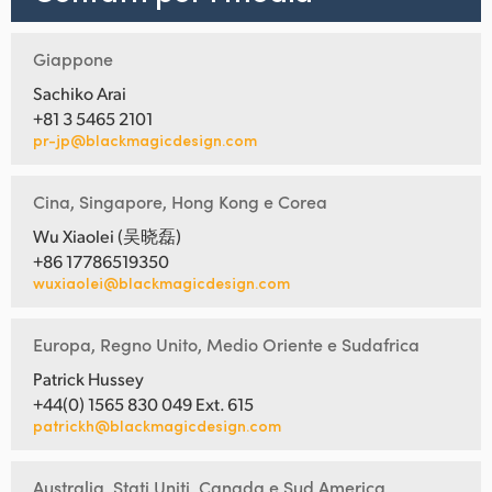
Giappone
Sachiko Arai
+81 3 5465 2101
pr-jp@blackmagicdesign.com
Cina, Singapore, Hong Kong e Corea
Wu Xiaolei (吴晓磊)
+86 17786519350
wuxiaolei@blackmagicdesign.com
Europa, Regno Unito, Medio Oriente e Sudafrica
Patrick Hussey
+44(0) 1565 830 049 Ext. 615
patrickh@blackmagicdesign.com
Australia, Stati Uniti, Canada e Sud America