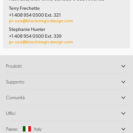
Terry Frechette
+1 408 954 0500 Ext. 321
pr-usa@blackmagicdesign.com
Stephanie Hueter
+1 408 954 0500 Ext. 339
pr-usa@blackmagicdesign.com
Prodotti
Camere professionali
Supporto
DaVinci Resolve e Fusion
Switcher di produzione ATEM
Rivenditori
Comunità
Ultimatte
Centro assistenza
Registratori su disco
Contattaci
Splice Community
Uffici
Acquisizione e riproduzione
Cintel Scanner
Uffici
Conversione di standard
Paese:
Italy
Chi siamo