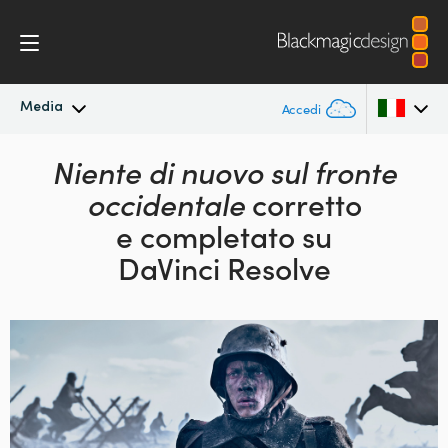
Media
Accedi
In primo piano
Niente di nuovo sul fronte
Argentina
occidentale
corretto
Australia
Archivio
e completato su
Austria
DaVinci Resolve
Immagini per i media
Brazil
Canada
China
Denmark