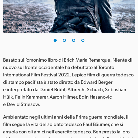
Finland
France
Germany
Hong Kong SAR, China
India
Basato sull’omonimo libro di Erich Maria Remarque, Niente di
nuovo sul fronte occidentale ha debuttato al Toronto
Italia
International Film Festival 2022. L’epico film di guerra tedesco
di stampo pacifista è stato diretto da Edward Berger
Japan
e interpretato da Daniel Brühl, Albrecht Schuch, Sebastian
Hülk, Felix Kammerer, Aaron Hilmer, Edin Hasanovic
Korea
e Devid Striesow.
Mexico
Ambientato negli ultimi anni della Prima guerra mondiale, il
film segue la vita del soldato tedesco Paul Bäumer, che si
Malaysia
arruola con gli amici nell’esercito tedesco. Ben presto la loro