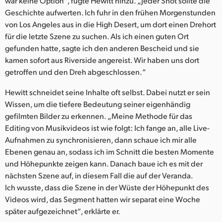
war keine Option“, fügte Hewitt hinzu. „Jeder Shot sollte die
Geschichte aufwerten. Ich fuhr in den frühen Morgenstunden
von Los Angeles aus in die High Desert, um dort einen Drehort
für die letzte Szene zu suchen. Als ich einen guten Ort
gefunden hatte, sagte ich den anderen Bescheid und sie
kamen sofort aus Riverside angereist. Wir haben uns dort
getroffen und den Dreh abgeschlossen.“
Hewitt schneidet seine Inhalte oft selbst. Dabei nutzt er sein
Wissen, um die tiefere Bedeutung seiner eigenhändig
gefilmten Bilder zu erkennen. „Meine Methode für das
Editing von Musikvideos ist wie folgt: Ich fange an, alle Live-
Aufnahmen zu synchronisieren, dann schaue ich mir alle
Ebenen genau an, sodass ich im Schnitt die besten Momente
und Höhepunkte zeigen kann. Danach baue ich es mit der
nächsten Szene auf, in diesem Fall die auf der Veranda.
Ich wusste, dass die Szene in der Wüste der Höhepunkt des
Videos wird, das Segment hatten wir separat eine Woche
später aufgezeichnet“, erklärte er.