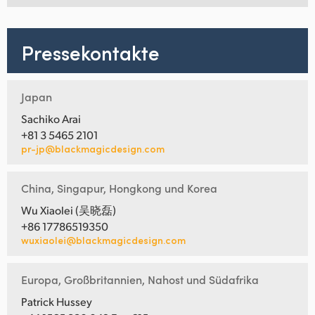
Pressekontakte
Japan
Sachiko Arai
+81 3 5465 2101
pr-jp@blackmagicdesign.com
China, Singapur, Hongkong und Korea
Wu Xiaolei (吴晓磊)
+86 17786519350
wuxiaolei@blackmagicdesign.com
Europa, Großbritannien, Nahost und Südafrika
Patrick Hussey