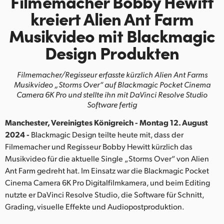
Filmemacher Bobby Hewitt
Finland
kreiert Alien Ant Farm
Musikvideo
mit Blackmagic
France
Design Produkten
Germany
Filmemacher/Regisseur erfasste kürzlich
Alien Ant Farms
Hong Kong SAR, China
Musikvideo „Storms Over“ auf Blackmagic
Pocket Cinema
Camera 6K Pro und stellte ihn mit DaVinci Resolve Studio
India
Software fertig
Italy
Manchester, Vereinigtes Königreich - Montag 12. August
2024 -
Blackmagic Design teilte heute mit, dass der
Japan
Filmemacher und Regisseur Bobby Hewitt kürzlich das
Musikvideo für die aktuelle Single „Storms Over“ von Alien
Korea
Ant Farm gedreht hat. Im Einsatz war die Blackmagic Pocket
Mexico
Cinema Camera 6K Pro Digitalfilmkamera, und beim Editing
nutzte er DaVinci Resolve Studio, die Software für Schnitt,
Malaysia
Grading, visuelle Effekte und Audiopostproduktion.