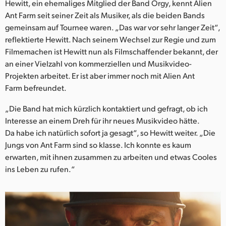
Netherlands
Hewitt, ein ehemaliges Mitglied der Band Orgy, kennt Alien
Ant Farm seit seiner Zeit als Musiker, als die beiden Bands
New Zealand
gemeinsam auf Tournee waren. „Das war vor sehr langer Zeit“,
reflektierte Hewitt. Nach seinem Wechsel zur Regie und zum
Norway
Filmemachen ist Hewitt nun als Filmschaffender bekannt, der
an einer Vielzahl von kommerziellen und Musikvideo-
Poland
Projekten arbeitet. Er ist aber immer noch mit Alien Ant
Farm befreundet.
Portugal
„Die Band hat mich kürzlich kontaktiert und gefragt, ob ich
Singapore
Interesse an einem Dreh für ihr neues Musikvideo hätte.
South Africa
Da habe ich natürlich sofort ja gesagt“, so Hewitt weiter. „Die
Jungs von Ant Farm sind so klasse. Ich konnte es kaum
Spain
erwarten, mit ihnen zusammen zu arbeiten und etwas Cooles
ins Leben zu rufen.“
Sweden
Chinese Taipei
Turkey