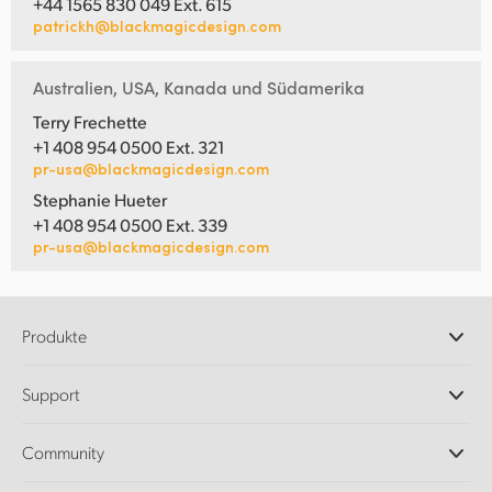
+44 1565 830 049 Ext. 615
patrickh@blackmagicdesign.com
Australien, USA, Kanada und Südamerika
Terry Frechette
+1 408 954 0500 Ext. 321
pr-usa@blackmagicdesign.com
Stephanie Hueter
+1 408 954 0500 Ext. 339
pr-usa@blackmagicdesign.com
Produkte
Professionelle Kameras
Support
DaVinci Resolve und Fusion Software
ATEM Produktionsmischer
Händler
Community
Ultimatte
Support-Center
Diskrekorder
Kontakt