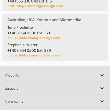
+44 1565 830 049 Ext. 615
patrickh@blackmagicdesign.com
Australien, USA, Kanada und Südamerika
Terry Frechette
+1 408 954 0500 Ext. 321
pr-usa@blackmagicdesign.com
Stephanie Hueter
+1 408 954 0500 Ext. 339
pr-usa@blackmagicdesign.com
Produkte
Professionelle Kameras
Support
DaVinci Resolve und Fusion Software
ATEM Produktionsmischer
Händler
Community
Ultimatte
Support-Center
Diskrekorder
Kontakt