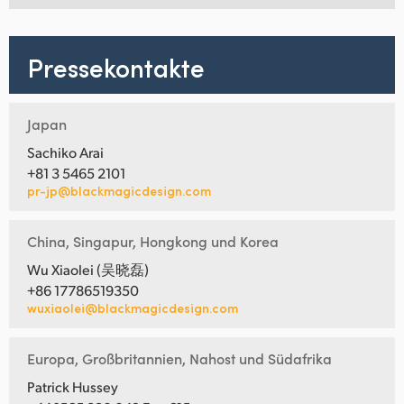
Pressekontakte
Japan
Sachiko Arai
+81 3 5465 2101
pr-jp@blackmagicdesign.com
China, Singapur, Hongkong und Korea
Wu Xiaolei (吴晓磊)
+86 17786519350
wuxiaolei@blackmagicdesign.com
Europa, Großbritannien, Nahost und Südafrika
Patrick Hussey