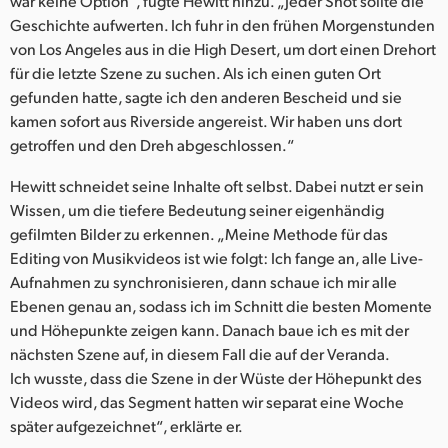
war keine Option“, fügte Hewitt hinzu. „Jeder Shot sollte die
Geschichte aufwerten. Ich fuhr in den frühen Morgenstunden
von Los Angeles aus in die High Desert, um dort einen Drehort
für die letzte Szene zu suchen. Als ich einen guten Ort
gefunden hatte, sagte ich den anderen Bescheid und sie
kamen sofort aus Riverside angereist. Wir haben uns dort
getroffen und den Dreh abgeschlossen.“
Hewitt schneidet seine Inhalte oft selbst. Dabei nutzt er sein
Wissen, um die tiefere Bedeutung seiner eigenhändig
gefilmten Bilder zu erkennen. „Meine Methode für das
Editing von Musikvideos ist wie folgt: Ich fange an, alle Live-
Aufnahmen zu synchronisieren, dann schaue ich mir alle
Ebenen genau an, sodass ich im Schnitt die besten Momente
und Höhepunkte zeigen kann. Danach baue ich es mit der
nächsten Szene auf, in diesem Fall die auf der Veranda.
Ich wusste, dass die Szene in der Wüste der Höhepunkt des
Videos wird, das Segment hatten wir separat eine Woche
später aufgezeichnet“, erklärte er.