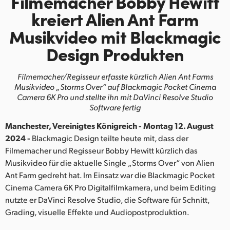
Filmemacher Bobby Hewitt
Finland
kreiert Alien Ant Farm
Musikvideo
mit Blackmagic
France
Design Produkten
Germany
Filmemacher/Regisseur erfasste kürzlich
Alien Ant Farms
Hong Kong SAR, China
Musikvideo „Storms Over“ auf Blackmagic
Pocket Cinema
Camera 6K Pro und stellte ihn mit DaVinci Resolve Studio
India
Software fertig
Italy
Manchester, Vereinigtes Königreich - Montag 12. August
2024 -
Blackmagic Design teilte heute mit, dass der
Japan
Filmemacher und Regisseur Bobby Hewitt kürzlich das
Musikvideo für die aktuelle Single „Storms Over“ von Alien
Korea
Ant Farm gedreht hat. Im Einsatz war die Blackmagic Pocket
Mexico
Cinema Camera 6K Pro Digitalfilmkamera, und beim Editing
nutzte er DaVinci Resolve Studio, die Software für Schnitt,
Malaysia
Grading, visuelle Effekte und Audiopostproduktion.