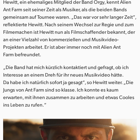
Netherlands
Hewitt, ein ehemaliges Mitglied der Band Orgy, kennt Alien
Ant Farm seit seiner Zeit als Musiker, als die beiden Bands
New Zealand
gemeinsam auf Tournee waren. „Das war vor sehr langer Zeit“,
reflektierte Hewitt. Nach seinem Wechsel zur Regie und zum
Norway
Filmemachen ist Hewitt nun als Filmschaffender bekannt, der
an einer Vielzahl von kommerziellen und Musikvideo-
Poland
Projekten arbeitet. Er ist aber immer noch mit Alien Ant
Farm befreundet.
Portugal
„Die Band hat mich kürzlich kontaktiert und gefragt, ob ich
Singapore
Interesse an einem Dreh für ihr neues Musikvideo hätte.
South Africa
Da habe ich natürlich sofort ja gesagt“, so Hewitt weiter. „Die
Jungs von Ant Farm sind so klasse. Ich konnte es kaum
Spain
erwarten, mit ihnen zusammen zu arbeiten und etwas Cooles
ins Leben zu rufen.“
Sweden
Chinese Taipei
Turkey