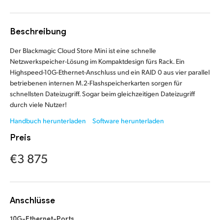
Finland
Beschreibung
France
Der Blackmagic Cloud Store Mini ist eine schnelle
Germany
Netzwerkspeicher-Lösung im Kompaktdesign fürs Rack. Ein
Highspeed-10G-Ethernet-Anschluss und ein RAID 0 aus vier parallel
Hong Kong SAR, China
betriebenen internen M.2-Flashspeicherkarten sorgen für
India
schnellsten Dateizugriff. Sogar beim gleichzeitigen Dateizugriff
durch viele Nutzer!
Italy
Handbuch herunterladen
Software herunterladen
Preis
Japan
€3 875
Korea
Mexico
Anschlüsse
Malaysia
10G-Ethernet-Ports