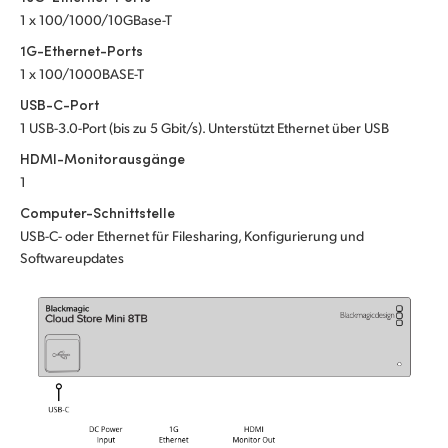
Netherlands
1 x 100/1000/10GBase-T
New Zealand
1G-Ethernet-Ports
1 x 100/1000BASE-T
Norway
USB-C-Port
1 USB-3.0-Port (bis zu 5 Gbit/s). Unterstützt Ethernet über USB
Poland
HDMI-Monitorausgänge
Portugal
1
Computer-Schnittstelle
Singapore
USB-C- oder Ethernet für Filesharing, Konfigurierung und
Softwareupdates
South Africa
Spain
Sweden
Chinese Taipei
Turkey