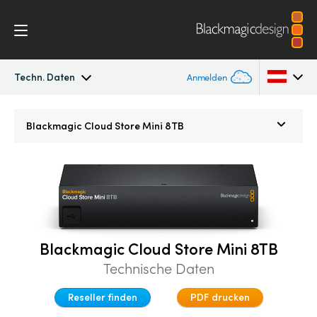
Techn. Daten
Anmelden
Blackmagic Cloud Store
Argentina
Blackmagic
Cloud Store Mini 8TB
Australia
Galerie
Austria
Techn. Daten
Brazil
Canada
Blackmagic Cloud Store Mini 8TB
Technische Daten
China
Reseller finden
PDF drucken
Denmark