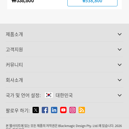
₩538,800
₩538,800
제품소개
전문가용 카메라
고객지원
DaVinci Resolve와 Fusion 소프트웨어
ATEM 제작 스위처
판매처
커뮤니티
Ultimatte
고객지원 센터
디스크 레코더
문의하기
Splice Community
회사소개
캡쳐 및 재생
Cintel 필름 스캐닝
사무실
표준 변환
국가 및 언어 설정:
대한민국
회사 소개
방송용 컨버터
제휴 업체
모니터링
국가 및 언어를 설정하세요
팔로우 하기:
미디어
네트워크 스토리지
MultiView
Argentina
본 웹사이트에 있는 모든 제품의 저작권은 Blackmagic Design Pty. Ltd.에 있습니다. 2026
라우팅 및 분배