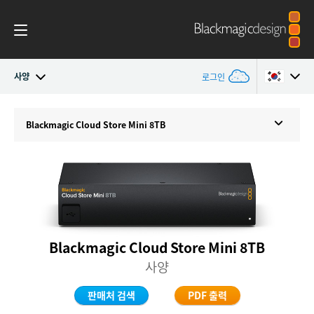
사양
로그인
Blackmagic Cloud Store
Argentina
Blackmagic
Cloud Store Mini 8TB
Australia
갤러리
Austria
사양
Brazil
Canada
Blackmagic Cloud Store Mini 8TB
사양
China
판매처 검색
PDF 출력
Denmark