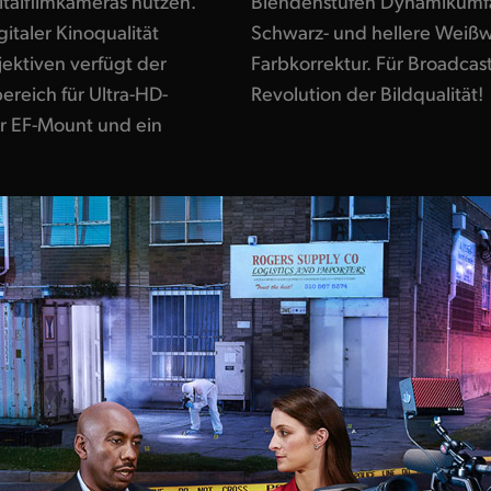
italfilmkameras nutzen.
t die Kamera dunklere
italer Kinoqualität
n. Perfekt für die
ektiven verfügt der
tet Digitalfilm eine
reich für Ultra-HD-
Revolution der Bildqualität!
er EF-Mount und ein