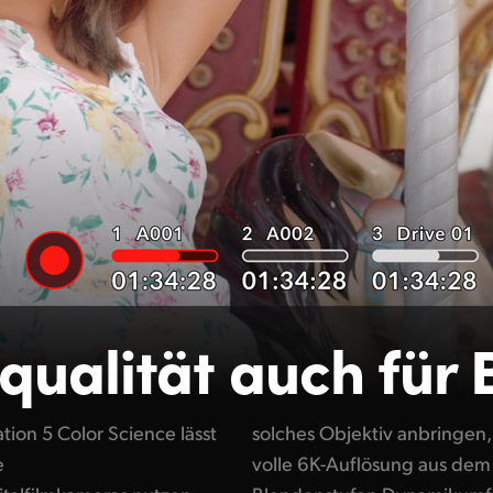
mqualität
auch für 
ion 5 Color Science lässt
n Sie für Digitalfilm die
e
3