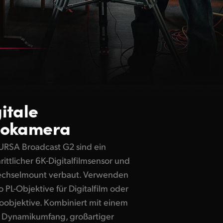
itale
nokamera
 URSA Broadcast G2 sind ein
hrittlicher 6K-Digitalfilmsensor und
echselmount verbaut. Verwenden
so PL-Objektive für Digitalfilm oder
oobjektive. Kombiniert mit einem
 Dynamikumfang, großartiger