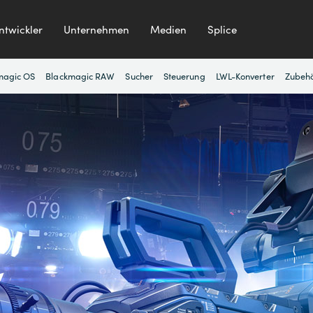
ntwickler
Unternehmen
Medien
Splice
magic OS
Blackmagic RAW
Sucher
Steuerung
LWL-Konverter
Zubeh