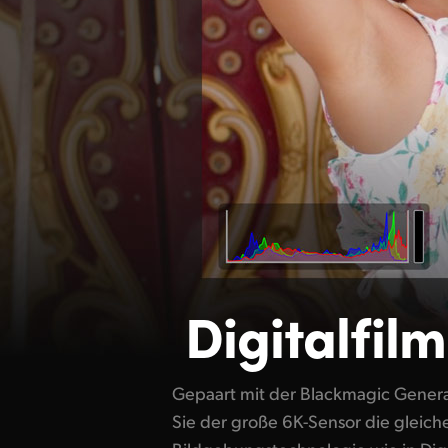
Digitalfil
Gepaart mit der Blackmagic Generat
solches Objektiv anbringen, könne
Sie der große 6K-Sensor die gleich
volle 6K-Auflösung aus dem Sensor herausholen. Mit 1