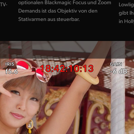
optionalen Blackmagic Focus und Zoom
 TV-
Lowlig
Demands ist das Objektiv von den
gibt I
Stativarmen aus steuerbar.
in Hol