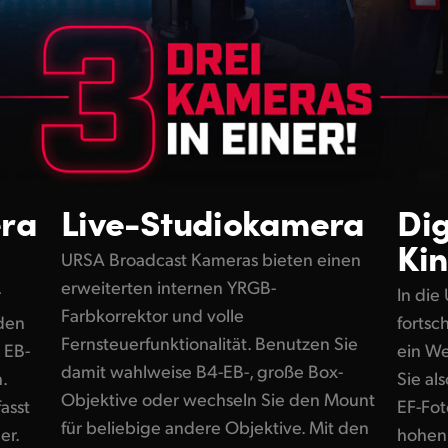
era
Live-Studiokamera
Dig
Ki
URSA Broadcast Kameras bieten einen
erweiterten internen YRGB-
r
In die
Farbkorrektor und volle
den
fortsc
Fernsteuerfunktionalität. Benutzen Sie
 EB-
ein W
damit wahlweise B4-EB-, große Box-
.
Sie al
Objektive oder wechseln Sie den Mount
asst
EF-Fot
für beliebige andere Objektive. Mit den
er.
hohen