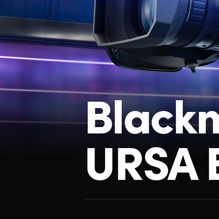
Black
URSA 