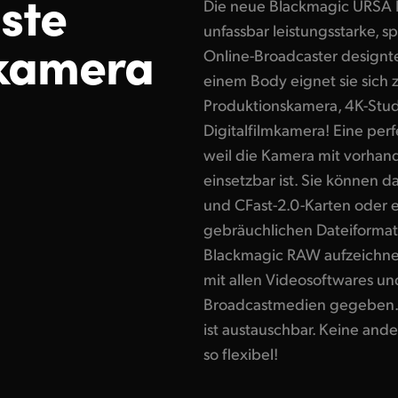
lste
Die neue Blackmagic URSA B
unfassbar leistungsstarke, sp
kamera
Online-Broadcaster designte
einem Body eignet sie sich z
Produktionskamera, 4K-Stu
Digitalfilmkamera! Eine perf
weil die Kamera mit vorha
einsetzbar ist. Sie können d
und CFast-2.0-Karten oder 
gebräuchlichen Dateiformat
Blackmagic RAW aufzeichnen.
mit allen Videosoftwares u
Broadcastmedien gegeben. 
ist austauschbar. Keine and
so flexibel!