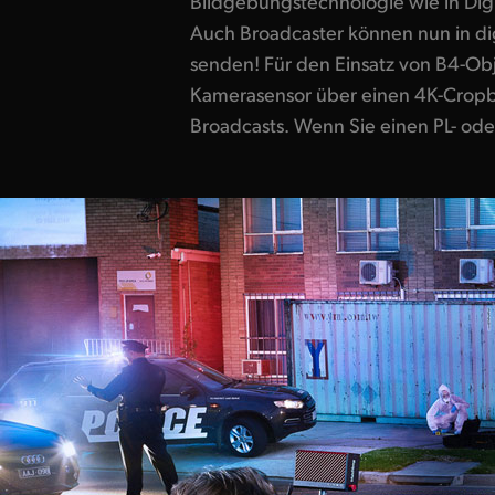
Bildgebungstechnologie wie in Dig
Blendenstufen Dynamikumfang fäng
Auch Broadcaster können nun in dig
Schwarz- und hellere Weißwerte ei
senden! Für den Einsatz von B4-Obj
Farbkorrektur. Für Broadcaster bedeu
Kamerasensor über einen 4K-Cropbe
Broadcasts. Wenn Sie einen PL- od