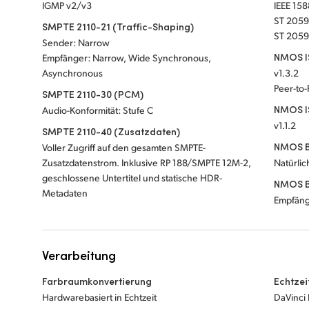
IGMP v2/v3
IEEE 158
ST 2059
SMPTE 2110-21 (Traffic-Shaping)
ST 2059
Sender: Narrow
NMOS IS
Empfänger: Narrow, Wide Synchronous,
Asynchronous
v1.3.2
Peer-to
SMPTE 2110-30 (PCM)
NMOS I
Audio-Konformität: Stufe C
v1.1.2
SMPTE 2110-40 (Zusatzdaten)
NMOS B
Voller Zugriff auf den gesamten SMPTE-
Zusatzdatenstrom. Inklusive RP 188/SMPTE 12M-2,
Natürli
geschlossene Untertitel und statische HDR-
NMOS B
Metadaten
Empfäng
Verarbeitung
Farbraumkonvertierung
Echtzei
Hardwarebasiert in Echtzeit
DaVinci 