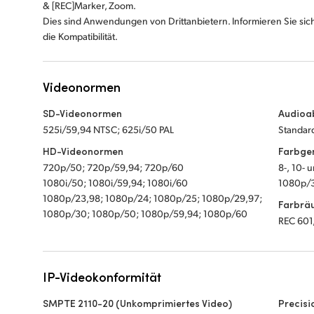
& [REC]Marker, Zoom.
Dies sind Anwendungen von Drittanbietern. Informieren Sie sic
die Kompatibilität.
Videonormen
SD-Videonormen
Audioa
525i/59,94 NTSC; 625i/50 PAL
Standard
HD-Videonormen
Farbge
720p/50; 720p/59,94; 720p/60
8-, 10- 
1080i/50; 1080i/59,94; 1080i/60
1080p/30
1080p/23,98; 1080p/24; 1080p/25; 1080p/29,97;
Farbrä
1080p/30; 1080p/50; 1080p/59,94; 1080p/60
REC 601
IP-Videokonformität
SMPTE 2110-20 (Unkomprimiertes Video)
Precisi