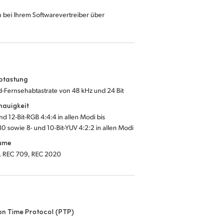
h bei Ihrem Softwarevertreiber über
btastung
-Fernsehabtastrate von 48 kHz und 24 Bit
nauigkeit
und 12-Bit-RGB 4:4:4 in allen Modi bis
 sowie 8- und 10-Bit-YUV 4:2:2 in allen Modi
ume
, REC 709, REC 2020
on Time Protocol (PTP)