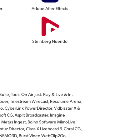
er
Adobe After Effects
Steinberg Nuendo
te, Tools On Air Just: Play & Live & In,
der, Telestream Wirecast, Resolume Arena,
o, CyberLink PowerDirector, Vidblaster X &
ft CG, Xsplit Broadcaster, Imagine
, Metus Ingest, Boinx Software MimoLive,
tuz Director, Class X Liveboard & Coral CG,
us NEMO3D, Burst Video WebClip2Go