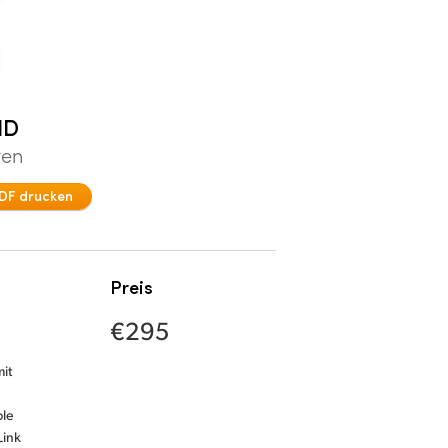
HD
ten
DF drucken
Preis
€295
mit
ple
Link