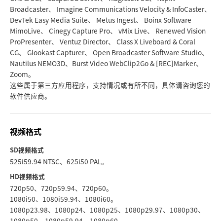
Broadcaster、 Imagine Communications Velocity & InfoCaster、
DevTek Easy Media Suite、 Metus Ingest、 Boinx Software
MimoLive、 Cinegy Capture Pro、 vMix Live、 Renewed Vision
ProPresenter、 Ventuz Director、 Class X Liveboard & Coral
CG、 Glookast Capturer、 Open Broadcaster Software Studio、
Nautilus NEMO3D、Burst Video WebClip2Go & [REC]Marker、
Zoom。
这些属于第三方应用程序，支持情况或有所不同，具体请咨询您的
软件供应商。
视频格式
SD视频格式
525i59.94 NTSC、625i50 PAL。
HD视频格式
720p50、720p59.94、720p60。
1080i50、1080i59.94、1080i60。
1080p23.98、1080p24、1080p25、1080p29.97、1080p30、
1080p50、1080p59.94、1080p60。