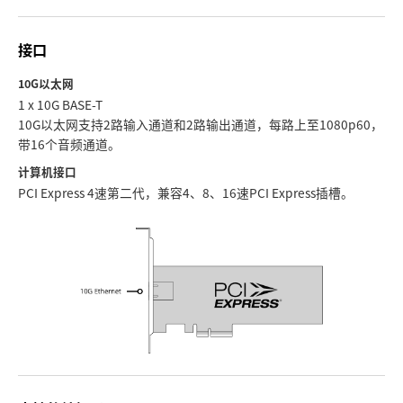
Netherlands
New Zealand
接口
Norway
10G以太网
1 x 10G BASE-T
Poland
10G以太网支持2路输入通道和2路输出通道，每路上至1080p60，
带16个音频通道。
Portugal
计算机接口
PCI Express 4速第二代，兼容4、8、16速PCI Express插槽。
Singapore
South Africa
Spain
Sweden
中华台北
Turkey