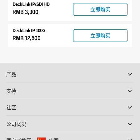
DeckLink IP/SDI HD
立即购买
RMB 3,300
DeckLink IP 100G
立即购买
RMB 12,500
产品
专业摄影机
支持
DaVinci Resolve和Fusion软件
ATEM Production Switcher系列
经销商
社区
Ultimatte
支持中心
硬盘录机
联系我们
Splice社区
公司概况
采集和输出
Cintel胶片扫描
办事处
格式转换