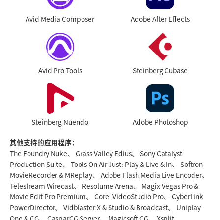
Avid Media Composer
Adobe After Effects
Avid Pro Tools
Steinberg Cubase
Steinberg Nuendo
Adobe Photoshop
其他支持的应用程序：
The Foundry Nuke、 Grass Valley Edius、 Sony Catalyst
Production Suite、 Tools On Air Just: Play & Live & In、 Softron
MovieRecorder & MReplay、 Adobe Flash Media Live Encoder、
Telestream Wirecast、 Resolume Arena、 Magix Vegas Pro &
Movie Edit Pro Premium、 Corel VideoStudio Pro、 CyberLink
PowerDirector、 Vidblaster X & Studio & Broadcast、 Uniplay
One & CG、 CasparCG Server、 Magicsoft CG、 Xsplit