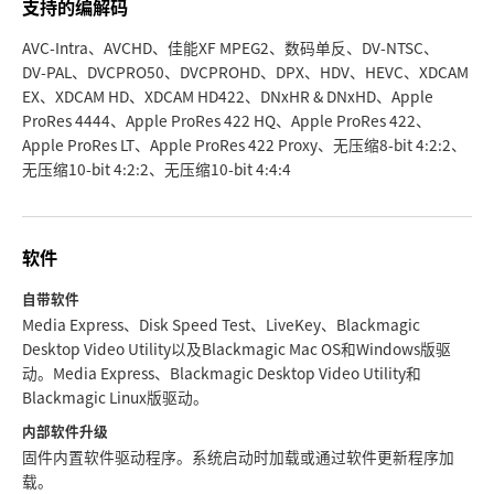
支持的编解码
UAE
AVC‑Intra、AVCHD、佳能XF MPEG2、数码单反、DV‑NTSC、
DV‑PAL、DVCPRO50、DVCPROHD、DPX、HDV、HEVC、XDCAM
Ukraine
EX、XDCAM HD、XDCAM HD422、DNxHR & DNxHD、Apple
ProRes 4444、Apple ProRes 422 HQ、Apple ProRes 422、
United Kingdom
Apple ProRes LT、Apple ProRes 422 Proxy、无压缩8‑bit 4:2:2、
无压缩10‑bit 4:2:2、无压缩10‑bit 4:4:4
United States
软件
自带软件
Media Express、Disk Speed Test、LiveKey、Blackmagic
Desktop Video Utility以及Blackmagic Mac OS和Windows版驱
动。Media Express、Blackmagic Desktop Video Utility和
Blackmagic Linux版驱动。
内部软件升级
固件内置软件驱动程序。系统启动时加载或通过软件更新程序加
载。