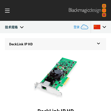
技术规格
登录
DeckLink IP
Argentina
DeckLink IP HD
Australia
技术规格
Austria
Brazil
Canada
中国
Denmark
DeckLink IP HD