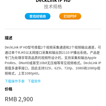
Finland
技术规格
France
查找经销商
打印PDF
Germany
中国香港
描述
India
DeckLink IP HD型号搭载2个视频采集通道和2个视频输出通道，可
通过单个RJ45以太网接口采集和输出到2110 IP播出系统。产品是
Italy
专门为处理非常高品质的视频所设计的，支持采集和输出Apple
ProRes、DNxHD或甚至10bit无压缩等常见视频格式。DeckLink IP
Japan
搭载多速率接口，因此支持525i、625i、720p、1080i和1080p视
频格式，上至1080p60。
Korea
下载操作手册
下载软件
Mexico
价格
Malaysia
RMB 2,900