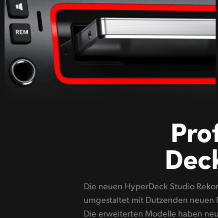
Pro
Deck
Die neuen HyperDeck Studio Reko
aus maschiniertem Metall mit weich
umgestaltet mit Dutzenden neuen F
der angenehm in der Hand liegt. Überdies e
Die erweiterten Modelle haben ne
Kupplung des Suchreglers an k