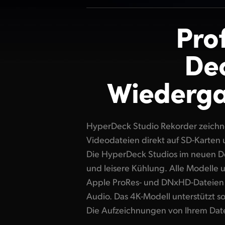
Pro
De
Wiederga
HyperDeck Studio Rekorder zeichn
auf jeden Computer ziehen und die
Videodateien direkt auf SD-Karten 
bevorzugten Videosoftware bearbei
Die HyperDeck Studios im neuen D
Aufzeichnungen ermöglichen 
und leisere Kühlung. Alle Modelle u
Taktgeneratoren das Synchronisi
Apple ProRes- und DNxHD-Dateien
All diese mächtigen Features präd
Audio. Das 4K-Modell unterstützt s
Studios für das Sendewesen, Liveprod
Die Aufzeichnungen von Ihrem Date