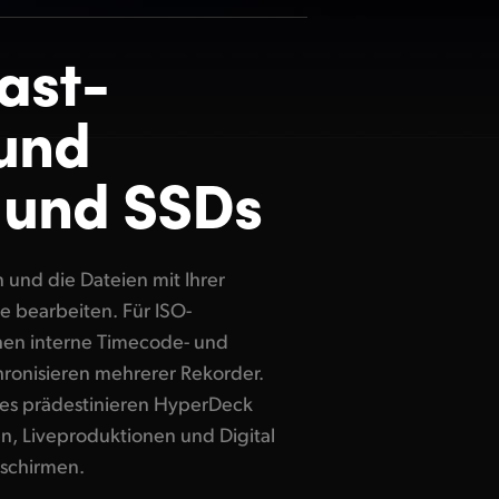
ast-
und
 und SSDs
dschirmen.