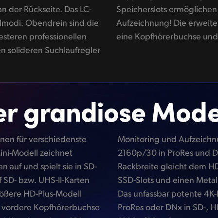
n der Rückseite. Das LC-
tenwechsel bei laufender
elmodi. Obendrein sind die
odelle haben vorne sogar
festeren professionellen
eine Kopfhörerbuchse und 
n solideren Suchlaufregler
er grandiose Mode
nen für verschiedenste
1080p/60 in H.264 und
ini-Modell zeichnet
Pro-Modell in voller
 auf und spielt sie in SD-
ell. Zudem bietet es zwei
SD- bzw. UHS-II-Karten
regler mit Kupplung.
rößere HD-Plus-Modell
l nimmt H.264, H.265,
, vordere Kopfhörerbuchse
d Ultra-HD-Formaten bis