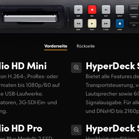
Vorderseite
Rückseite
io HD Mini
HyperDeck
on H.264-, ProRes- oder
Bietet alle Features d
maten bis 1080p/60 auf
Transportsteuerung, 
ne USB-Laufwerke.
Lautsprecher sowie 6G
atoren, 3G-SDI-Ein- und
Signalausgabe. Für al
ng.
und DNxHD bis 2160p
io HD Pro
HyperDeck
es Plus-Modells 2 SSD-
Hochleistungsfähiges