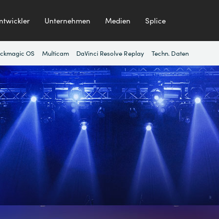
ntwickler
Unternehmen
Medien
Splice
ackmagic OS
Multicam
DaVinci Resolve Replay
Techn. Daten