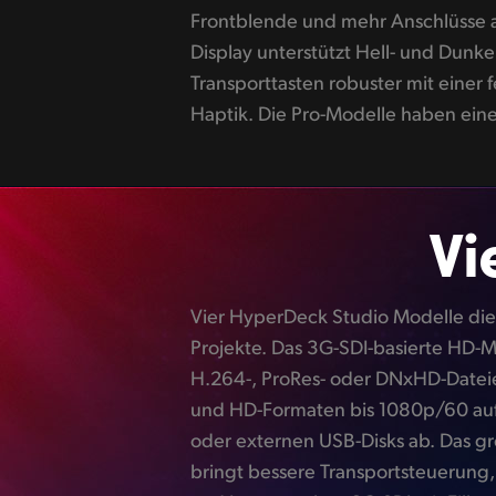
Frontblende und mehr Anschlüsse a
Speicherslots ermöglichen den Kar
Display unterstützt Hell- und Dunk
Aufzeichnung! Die erweiterten M
Transporttasten robuster mit einer 
Haptik. Die Pro-Modelle haben eine
Vi
Vier HyperDeck Studio Modelle die
Monitoring und Aufzeichnung bis 
Projekte. Das 3G-SDI-basierte HD-M
2160p/30 in ProRes und DNxHD. Das HD-
H.264-, ProRes- oder DNxHD-Dateien
Rackbreite gleicht dem HD-Plus-Mod
und HD-Formaten bis 1080p/60 auf 
SSD-Slots und einen Metallsuch
oder externen USB-Disks ab. Das g
Das unfassbar potente 4K-Pro-Model
bringt bessere Transportsteuerung
ProRes oder DNx in SD-, HD- un