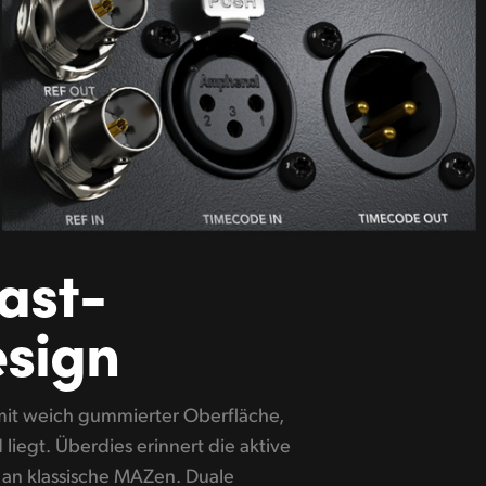
ast-
esign