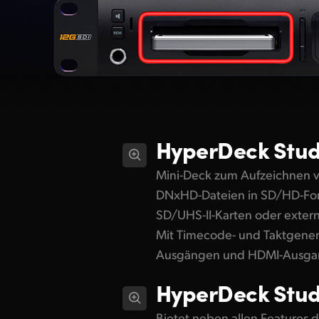
HyperDeck
Stud
Mini-Deck zum Aufzeichnen v
DNxHD-Dateien in SD/HD-For
SD/UHS-II-Karten oder exter
Mit Timecode- und Taktgener
Ausgängen und HDMI-Ausga
HyperDeck
Stud
Bietet neben allen Features d