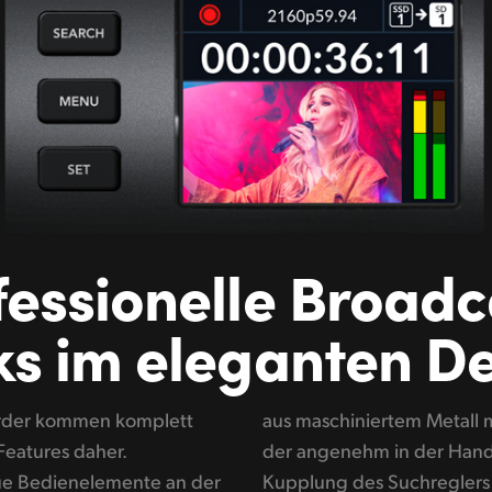
fessionelle Broadc
s im eleganten D
rder kommen komplett
 gummierter Oberfläche,
eatures daher.
rinnert die aktive
ue Bedienelemente an der
lassische MAZen. Duale