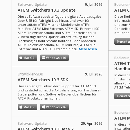
Software-Update
9. Juli 2026
Bedienun
ATEM Switchers 10.3 Update
ATEM Co
Dieses Softwareupdate fügt die digitale Audioausgabe
Diese Bed
über USB für Fairlight Live hinzu, und zwar für
Informatio
unterstützte ATEM Mischer Modelle wie ATEM
und zum 
Mini Pro, ATEM Mini Extreme, ATEM SDI Extreme ISO,
Constella
ATEM Television Studio und ATEM Constellation 4K.
brauchen
Zudem fügt dieses Update Unterstützung für den
Blackmagic Cloud Stream Router zu den Modellen
Herunte
ATEM Television Studio, ATEM Mini Pro, ATEM Mini
Extreme und ATEM SDI Extreme hinzu.
Mehr lesen
Bedienun
Mac OS
Windows x86
ATEM Te
Handbu
Entwickler-SDK
9. Juli 2026
In dieser 
ATEM Switchers 10.3 SDK
für die In
allen Fun
Dieses SDK gibt Entwicklern Support für ATEM 10.3
ATEM Tele
und gestattet somit die Aktualisierung von Hardware-
Steuerpulten und Software-Bedienoberflächen für
Herunte
ATEM Produktionsmischer.
Mac OS
Windows x86
Bedienun
ATEM M
Software-Update
29. Apr. 2026
In dieser 
ATEM Switchers 10.3 Beta 2
Installat