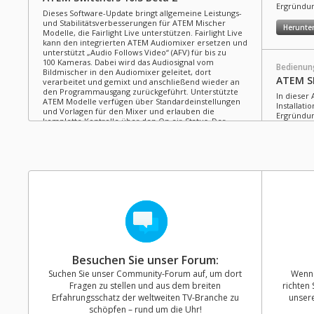
Ergründun
Dieses Software-Update bringt allgemeine Leistungs-
und Stabilitätsverbesserungen für ATEM Mischer
Herunte
Modelle, die Fairlight Live unterstützen. Fairlight Live
kann den integrierten ATEM Audiomixer ersetzen und
unterstützt „Audio Follows Video“ (AFV) für bis zu
100 Kameras. Dabei wird das Audiosignal vom
Bedienun
Bildmischer in den Audiomixer geleitet, dort
ATEM S
verarbeitet und gemixt und anschließend wieder an
den Programmausgang zurückgeführt. Unterstützte
In dieser 
ATEM Modelle verfügen über Standardeinstellungen
Installat
und Vorlagen für den Mixer und erlauben die
Ergründun
komplette Kontrolle über den On-air-Status. Der
Support wird mit künftigen Beta-Aktualisierungen um
Herunte
weitere ATEM Modelle erweitert.
Mehr lesen
Mac OS
Windows x86
Informat
NAB 20
Software-Update
14. Apr. 2026
Jetzt Vide
ATEM Switchers 10.3 Beta 1
Fairlight 
Resolve 2
Dieses Software-Update bringt Support für die digitale
Blackmag
Audioausgabe über USB für alle ATEM Mischer
Cine 12K 
Modelle, die Fairlight Live unterstützen. Der Support
Blackmagi
Besuchen Sie unser Forum:
wird mit künftigen Beta-Aktualisierungen um weitere
IP Konver
ATEM Modelle erweitert. Mit Fairlight Live können Sie
Suchen Sie unser Community-Forum auf, um dort
Wenn 
mehr ans
den internen ATEM Mixer für erheblich mehr kreative
Fragen zu stellen und aus dem breiten
richten 
Möglichkeiten umgehen.
Mehr lesen
Erfahrungsschatz der weltweiten TV-Branche zu
unser
schöpfen – rund um die Uhr!
Mac OS
Windows x86
Bedienun