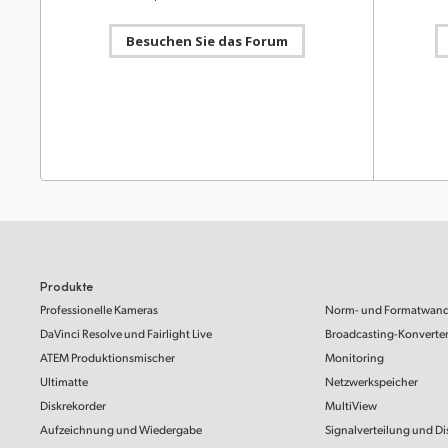
Blackma
Besuchen Sie das Forum
This PDF 
Software-Update
15. Jan. 2026
developer
ATEM Switchers 10.2.1 Update
additiona
Streaming
Dieses Software-Update erweitert die Unterstützung
with strea
des GPI- und Tally-Interfaces auf die Kameras 41
bis 80, wenn es mit dem ATEM 4 M/E
Herunte
Constellation 4K Plus verwendet wird. Zudem behebt
dieses Update ein sporadisch auftretendes Problem
beim Wechsel zwischen Quellen auf ATEM
Constellation 4K Modellen sowie beim Aktivieren des
Informat
Tally-Außerkraftsetzen bei Downstream-Keys auf dem
Für den
ATEM 4 M/E Constellation 4K.
Mehr lesen
empfoh
Mac OS
Windows x86
C-Lauf
Dieser In
Karten un
Produkte
Aufzeichn
Entwickler-SDK
15. Jan. 2026
ATEM Min
ATEM Switchers 10.2.1 SDK
Professionelle Kameras
Norm- und Formatwan
Dieses SDK gibt Entwicklern Support für ATEM 10.2.1
DaVinci Resolve
und Fairlight Live
Broadcasting-Konverte
Mehr le
und gestattet somit die Aktualisierung von Hardware-
ATEM Produktionsmischer
Monitoring
Steuerpulten und Software-Bedienoberflächen für
ATEM Produktionsmischer.
Ultimatte
Netzwerkspeicher
Bedienun
Diskrekorder
Mac OS
Windows x86
MultiView
ATEM S
Aufzeichnung und Wiedergabe
Signalverteilung und Di
This manu
set up an