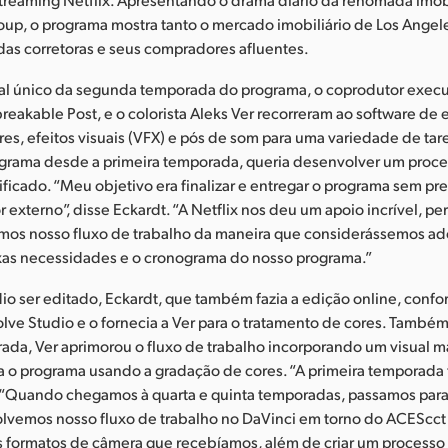
p, o programa mostra tanto o mercado imobiliário de Los Angel
das corretoras e seus compradores afluentes.
sual único da segunda temporada do programa, o coprodutor execu
reakable Post, e o colorista Aleks Ver recorreram ao software de 
es, efeitos visuais (VFX) e pós de som para uma variedade de tare
ograma desde a primeira temporada, queria desenvolver um proce
ficado. “Meu objetivo era finalizar e entregar o programa sem pre
 externo”, disse Eckardt. “A Netflix nos deu um apoio incrível, p
os nosso fluxo de trabalho da maneira que considerássemos ad
as necessidades e o cronograma do nosso programa.”
o ser editado, Eckardt, que também fazia a edição online, confo
lve Studio e o fornecia a Ver para o tratamento de cores. També
ada, Ver aprimorou o fluxo de trabalho incorporando um visual m
ra o programa usando a gradação de cores. “A primeira temporada
r. “Quando chegamos à quarta e quinta temporadas, passamos para
lvemos nosso fluxo de trabalho no DaVinci em torno do ACEScct 
s formatos de câmera que recebíamos, além de criar um processo