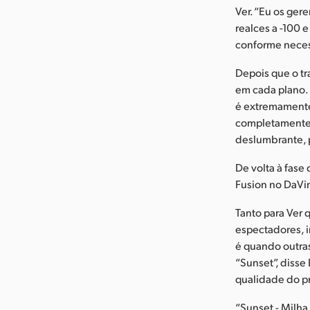
Ver. “Eu os ger
realces a -100 
conforme neces
Depois que o tr
em cada plano.
é extremamente
completamente p
deslumbrante, p
De volta à fase
Fusion no DaVi
Tanto para Ver 
espectadores, 
é quando outra
“Sunset”, disse
qualidade do p
“Sunset - Milha