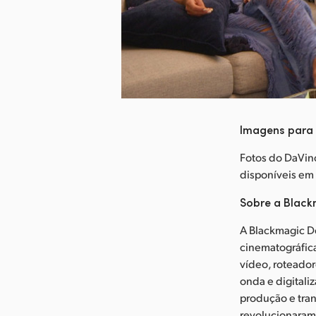
aixar Imagem
Imagens para
Fotos do DaVinc
disponíveis e
Sobre a Black
A Blackmagic De
cinematográfic
vídeo, roteador
onda e digitali
produção e tran
revolucionaram