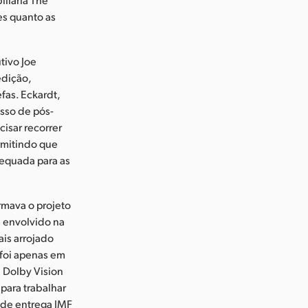
es quanto as
tivo Joe
edição,
fas. Eckardt,
sso de pós-
cisar recorrer
ermitindo que
equada para as
rmava o projeto
m envolvido na
ais arrojado
 foi apenas em
 Dolby Vision
para trabalhar
 de entrega IMF