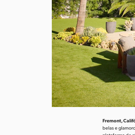
Fremont, Califó
belas e glamor
plataforma de s