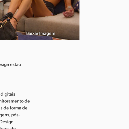
Baixar Imagem
esign estão
digitais
onitoramento de
es de forma de
gens, pós-
 Design
dutos de