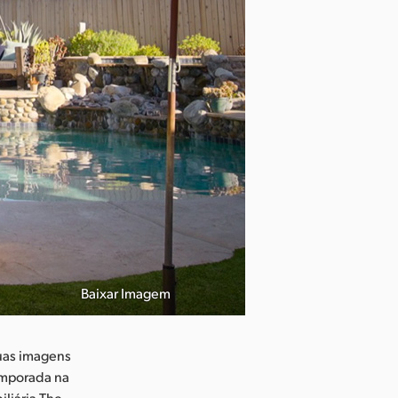
Baixar Imagem
uas imagens
emporada na
liária The