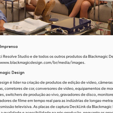
 Imprensa
i Resolve Studio e de todos os outros produtos da Blackmagic D
m www.blackmagicdesign.com/br/media/images.
magic Design
sign é líder na criação de produtos de edição de vídeo, câmeras 
as, corretores de cor, conversores de vídeo, equipamentos de m
es, switchers de produção ao vivo, gravadores de disco, monitor
zadores de filme em tempo real para as indústrias de longas-metra
smissão televisiva. As placas de captura DeckLink da Blackmagic
 a qualidade e acessibilidade na pós-produção, enquanto os pro