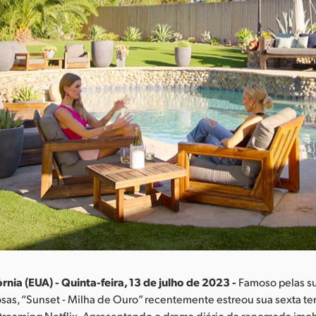
rnia (EUA) - Quinta-feira, 13 de julho de 2023 -
Famoso pelas s
osas, “Sunset - Milha de Ouro” recentemente estreou sua sexta t
treaming Netflix. Apresentando o drama diário da renomada imobi