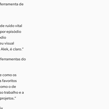
 ferramenta de
de ruído vital
por episódio
ódio
eu visual
lek, é claro.”
s ferramentas do
 e como os
 favoritos
como o de
o trabalho e a
projetos.”
ix.