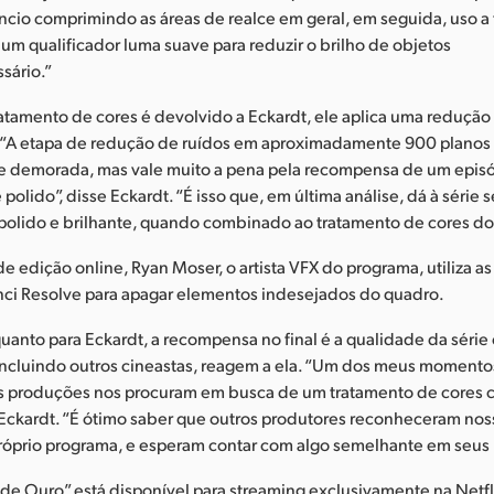
encio comprimindo as áreas de realce em geral, em seguida, uso a
e um qualificador luma suave para reduzir o brilho de objetos
sário.”
atamento de cores é devolvido a Eckardt, ele aplica uma redução 
 “A etapa de redução de ruídos em aproximadamente 900 planos 
 demorada, mas vale muito a pena pela recompensa de um epis
olido”, disse Eckardt. “É isso que, em última análise, dá à série s
olido e brilhante, quando combinado ao tratamento de cores do A
 de edição online, Ryan Moser, o artista VFX do programa, utiliza a
nci Resolve para apagar elementos indesejados do quadro.
quanto para Eckardt, a recompensa no final é a qualidade da série
incluindo outros cineastas, reagem a ela. “Um dos meus momentos
s produções nos procuram em busca de um tratamento de cores 
 Eckardt. “É ótimo saber que outros produtores reconheceram noss
róprio programa, e esperam contar com algo semelhante em seus 
 de Ouro” está disponível para streaming exclusivamente na Netfl