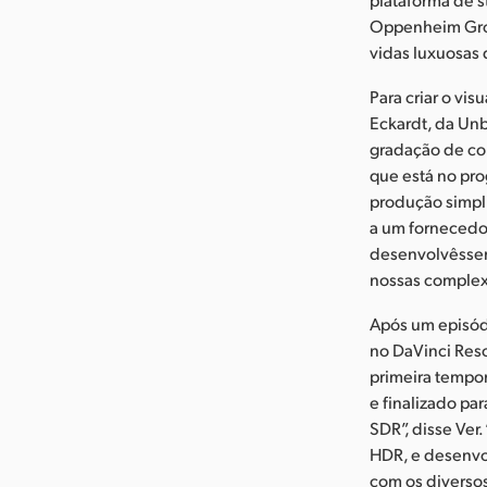
Oppenheim Grou
vidas luxuosas 
Para criar o vi
Eckardt, da Unb
gradação de cor
que está no pr
produção simpli
a um fornecedor
desenvolvêssem
nossas complex
Após um episódi
no DaVinci Reso
primeira tempor
e finalizado pa
SDR”, disse Ve
HDR, e desenvo
com os diverso