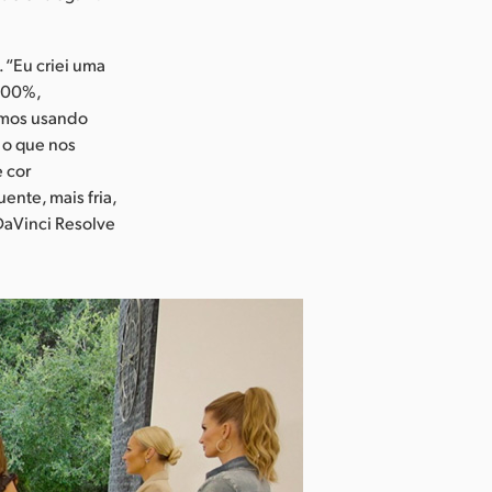
 “Eu criei uma
100%,
amos usando
 o que nos
e cor
nte, mais fria,
DaVinci Resolve