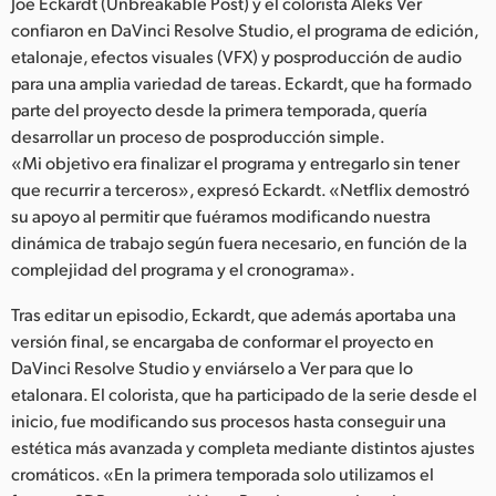
Netherlands
Joe Eckardt (Unbreakable Post) y el colorista Aleks Ver
confiaron en DaVinci Resolve Studio, el programa de edición,
New Zealand
etalonaje, efectos visuales (VFX) y posproducción de audio
para una amplia variedad de tareas. Eckardt, que ha formado
Norway
parte del proyecto desde la primera temporada, quería
desarrollar un proceso de posproducción simple.
Poland
«Mi objetivo era finalizar el programa y entregarlo sin tener
que recurrir a terceros», expresó Eckardt. «Netflix demostró
Portugal
su apoyo al permitir que fuéramos modificando nuestra
Singapore
dinámica de trabajo según fuera necesario, en función de la
complejidad del programa y el cronograma».
South Africa
Tras editar un episodio, Eckardt, que además aportaba una
España
versión final, se encargaba de conformar el proyecto en
DaVinci Resolve Studio y enviárselo a Ver para que lo
Sweden
etalonara. El colorista, que ha participado de la serie desde el
inicio, fue modificando sus procesos hasta conseguir una
Chinese Taipei
estética más avanzada y completa mediante distintos ajustes
cromáticos. «En la primera temporada solo utilizamos el
Turkey