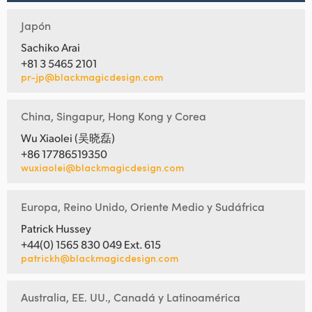
Japón
Sachiko Arai
+81 3 5465 2101
pr-jp@blackmagicdesign.com
China, Singapur, Hong Kong y Corea
Wu Xiaolei (吴晓磊)
+86 17786519350
wuxiaolei@blackmagicdesign.com
Europa, Reino Unido, Oriente Medio y Sudáfrica
Patrick Hussey
+44(0) 1565 830 049 Ext. 615
patrickh@blackmagicdesign.com
Australia, EE. UU., Canadá y Latinoamérica