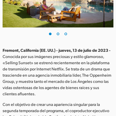
Finland
France
Germany
Hong Kong SAR, China
India
Fremont, California (EE. UU.) - jueves, 13 de julio de 2023 -
Conocida por sus imágenes preciosas y estilo glamoroso,
Italy
«Selling Sunset» se estrenó recientemente en la plataforma
de transmisión por Internet Netflix. Se trata de un drama que
Japan
trasciende en una agencia inmobiliaria líder, The Oppenheim
Group, y muestra tanto el mercado de Los Ángeles como las
Korea
vidas ostentosas de los agentes de bienes raíces y sus
clientes afluentes.
Mexico
Con el objetivo de crear una apariencia singular para la
Malaysia
segunda temporada del programa, el coproductor ejecutivo