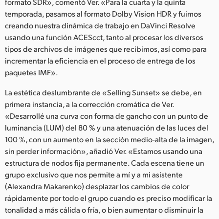
formato SDR», comentó Ver. «Para la cuarta y la quinta
UAE
temporada, pasamos al formato Dolby Vision HDR y fuimos
creando nuestra dinámica de trabajo en DaVinci Resolve
Ukraine
usando una función ACEScct, tanto al procesar los diversos
tipos de archivos de imágenes que recibimos, así como para
United Kingdom
incrementar la eficiencia en el proceso de entrega de los
paquetes IMF».
United States
La estética deslumbrante de «Selling Sunset» se debe, en
primera instancia, a la corrección cromática de Ver.
«Desarrollé una curva con forma de gancho con un punto de
luminancia (LUM) del 80 % y una atenuación de las luces del
100 %, con un aumento en la sección medio-alta de la imagen,
sin perder información», añadió Ver. «Estamos usando una
estructura de nodos fija permanente. Cada escena tiene un
grupo exclusivo que nos permite a mí y a mi asistente
(Alexandra Makarenko) desplazar los cambios de color
rápidamente por todo el grupo cuando es preciso modificar la
tonalidad a más cálida o fría, o bien aumentar o disminuir la