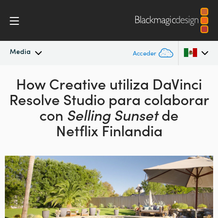
Media
Acceder
Novedades
How Creative utiliza DaVinci
Argentina
Resolve Studio
para colaborar
Australia
Archivo
con
Selling Sunset
de
Austria
Netflix Finlandia
Imágenes
Brazil
Canada
China
Denmark