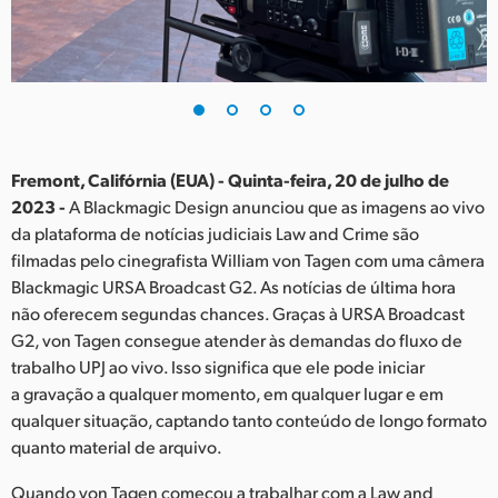
Finland
France
Germany
Hong Kong SAR, China
Fremont, Califórnia (EUA) - Quinta-feira, 20 de julho de
2023 -
A Blackmagic Design anunciou que as imagens ao vivo
India
da plataforma de notícias judiciais Law and Crime são
filmadas pelo cinegrafista William von Tagen com uma câmera
Italy
Blackmagic URSA Broadcast G2. As notícias de última hora
Japan
não oferecem segundas chances. Graças à URSA Broadcast
G2, von Tagen consegue atender às demandas do fluxo de
Korea
trabalho UPJ ao vivo. Isso significa que ele pode iniciar
a gravação a qualquer momento, em qualquer lugar e em
Mexico
qualquer situação, captando tanto conteúdo de longo formato
quanto material de arquivo.
Malaysia
Quando von Tagen começou a trabalhar com a Law and