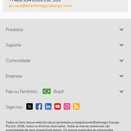
pr-usa@blackmagicdesign.com
Produtos
Câmeras Profissionais
Suporte
DaVinci Resolve e Fusion
Switchers de Produção ATEM
Revendedores
Comunidade
Ultimatte
Central de Suporte Técnico
Gravadores de Disco
Fale Conosco
Comunidade Splice
Empresa
Captura e Reprodução
Cintel Scanner
Escritórios
Conversão de Padrões
País ou Território:
Brazil
Sobre a Blackmagic Design
Conversores Broadcast
Parcerias
Monitoramento
Selecione seu país ou território
Siga-nos:
Imprensa
Armazenamento em Rede
MultiView
Argentina
Todos os itens desse website são propriedade protegida pela Blackmagic Design
Roteamento e Distribuição
Pty.Ltd. 2026, todos os direitos reservados. Todas as marcas comerciais são
propriedade de seus respectivos donos. Os preços sugeridos ao consumidor