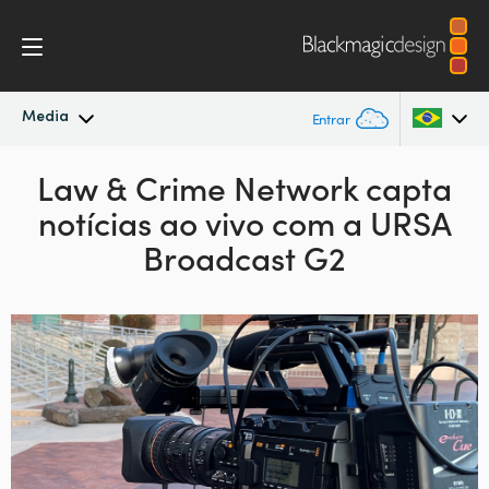
Media
Entrar
Novidades
Law & Crime Network capta
Argentina
notícias ao vivo com a URSA
Australia
Arquivo
Broadcast G2
Austria
Imagens para Imprensa
Brazil
Canada
China
Denmark