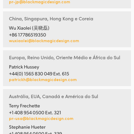
pr-jp@blackmagicdesign.com
China, Singapura, Hong Kong e Coreia
Wu Xiaolei (吴晓磊)
+86 17786519350
wuxiaolei@blackmagicdesign.com
Europa, Reino Unido, Oriente Médio e África do Sul
Patrick Hussey
+44(0) 1565 830 049 Ext. 615
patrickh@blackmagicdesign.com
Austrália, EUA, Canadá e América do Sul
Terry Frechette
+1 408 954 0500 Ext. 321
pr-usa@blackmagicdesign.com
Stephanie Hueter
+1 408 954 0500 Ext. 339