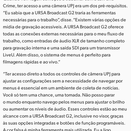
Netherlands
Crime, ter acesso a uma câmera UPJ era um dos pré-requisitos.
“Eu sabia que a URSA Broadcast G2 traria as ferramentas
New Zealand
necessárias para o trabalho”, disse. “Existem várias opções de
Norway
mídia de gravação acessíveis. A URSA Broadcast G2 oferece
todas as conexões externas necessárias para o meu fluxo de
Poland
trabalho, como entradas de áudio XLR de tamanho completo
para gravação interna e uma saída SDI para um transmissor
Portugal
LiveU. Além disso, o sistema de menus é perfeito para
filmagens rápidas e ao vivo.”
Singapore
“Ter acesso direto a todos os controles de câmera UPJ para
South Africa
ajustar as configurações sem a necessidade de navegar por
menus é essencial em um ambiente de coleta de notícias.
Spain
Você só tem uma chance, uma tomada. Não posso parar
Sweden
o mundo enquanto navego pelos menus para ajustar o brilho
ou aumentar os níveis de áudio. Esses controles estão ao meu
Chinese Taipei
alcance com a URSA Broadcast G2, inclusive no visor, graças
às suas opções integradas e botões de função programáveis.
Turkey
A cor falsa é minha ferramenta mais utilizada. Eu a ligo