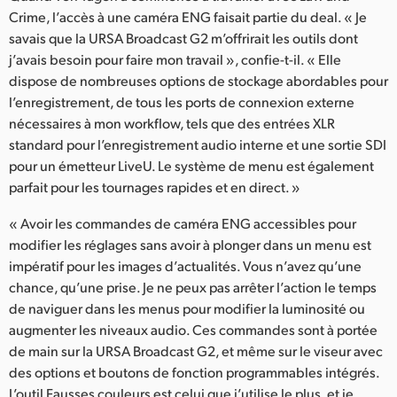
Netherlands
Crime, l’accès à une caméra ENG faisait partie du deal. « Je
savais que la URSA Broadcast G2 m’offrirait les outils dont
New Zealand
j’avais besoin pour faire mon travail », confie-t-il. « Elle
Norway
dispose de nombreuses options de stockage abordables pour
l’enregistrement, de tous les ports de connexion externe
Poland
nécessaires à mon workflow, tels que des entrées XLR
standard pour l’enregistrement audio interne et une sortie SDI
Portugal
pour un émetteur LiveU. Le système de menu est également
parfait pour les tournages rapides et en direct. »
Singapore
« Avoir les commandes de caméra ENG accessibles pour
South Africa
modifier les réglages sans avoir à plonger dans un menu est
impératif pour les images d’actualités. Vous n’avez qu’une
Spain
chance, qu’une prise. Je ne peux pas arrêter l’action le temps
Sweden
de naviguer dans les menus pour modifier la luminosité ou
augmenter les niveaux audio. Ces commandes sont à portée
Chinese Taipei
de main sur la URSA Broadcast G2, et même sur le viseur avec
des options et boutons de fonction programmables intégrés.
Turkey
L’outil Fausses couleurs est celui que j’utilise le plus, et je