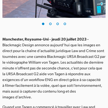
Finland
France
Germany
Hong Kong SAR, China
Manchester, Royaume-Uni - jeudi 20 juillet 2023 -
Blackmagic Design annonce aujourd’hui que les images en
India
direct pour la chaîne d’actualité juridique Law and Crime sont
tournées avec une caméra Blackmagic URSA Broadcast G2 par
Italy
le vidéographe William von Tagen. Les actualités de dernière
Japan
minute n’offrent pas de seconde chance, c’est pour cela que
la URSA Broadcast G2 aide von Tagen à répondre aux
Korea
exigences d’un workflow ENG en direct grâce à sa capacité
à filmer facilement à la volée, quel que soit l’environnement,
Mexico
mais aussi à capturer du contenu long et des
images d’archive.
Malaysia
Quand von Tagen a commencé à travailler avec Law and