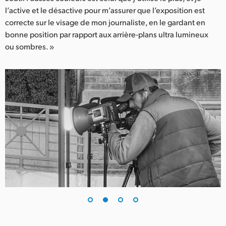
l’active et le désactive pour m’assurer que l’exposition est
UAE
correcte sur le visage de mon journaliste, en le gardant en
bonne position par rapport aux arrière-plans ultra lumineux
Ukraine
ou sombres. »
United Kingdom
United States