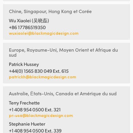
Chine, Singapour, Hong Kong et Corée
Wu Xiaolei (吴晓磊)
+86 17786519350
wuxiaolei@blackmagicdesign.com
Europe, Royaume-Uni, Moyen Orient et Afrique du
sud
Patrick Hussey
+44(0) 1565 830 049 Ext. 615
patrickh@blackmagicdesign.com
Australie, Ėtats-Unis, Canada et Amérique du sud
Terry Frechette
+1 408 954 0500 Ext. 321
pr-usa@blackmagicdesign.com
Stephanie Hueter
+1 408 954 0500 Ext. 339