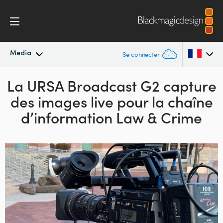
Media
Se connecter
La URSA Broadcast G2
Actualités
capture
Argentina
des images
live pour
la chaîne
Australia
Archives de presse
d’information Law & Crime
Austria
Images de presse
Brazil
Canada
China
Denmark