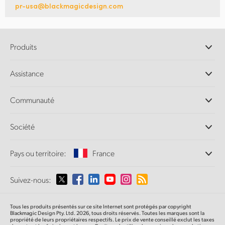
pr-usa@blackmagicdesign.com
Produits
Caméras professionnelles
Assistance
Logiciels DaVinci Resolve et Fusion
Mélangeurs de production ATEM
Distributeurs
Communauté
Ultimatte
Centre d'assistance technique
Enregistreurs à disques
Contact
Communauté Splice
Société
Capture et lecture
Numérisation
de film Cintel
Bureaux
Conversion de standards
Pays ou territoire:
France
À propos de Blackmagic Design
Convertisseurs broadcast
Partenaires
Monitoring
Sélectionnez un pays
Suivez-nous:
Médias
Stockage en réseau
MultiView
Argentina
Tous les produits présentés sur ce site Internet sont protégés par copyright
Routage et distribution
Blackmagic Design Pty. Ltd. 2026, tous droits réservés. Toutes les marques sont la
propriété de leurs propriétaires respectifs. Le prix de vente conseillé exclut les taxes
Diffusion et encodage
Australia