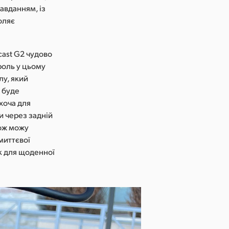
авданням, із
оляє
cast G2 чудово
 роль у цьому
лу, який
 буде
хоча для
и через задній
кож можу
 миттєвої
к для щоденної