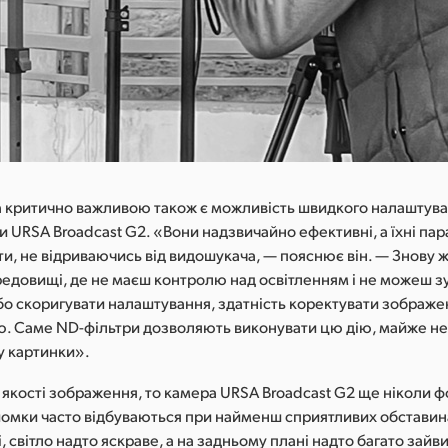
а критично важливою також є можливість швидкого налаштув
и URSA Broadcast G2. «Вони надзвичайно ефективні, а їхні п
и, не відриваючись від видошукача, — пояснює він. — Знову ж 
едовищі, де не маєш контролю над освітленням і не можеш з
бо скоригувати налаштування, здатність коректувати зображен
. Саме ND-фільтри дозволяють виконувати цю дію, майже не
у картинки».
якості зображення, то камера URSA Broadcast G2 ще ніколи ф
йомки часто відбуваються при найменш сприятливих обставин
і, світло надто яскраве, а на задньому плані надто багато зайв