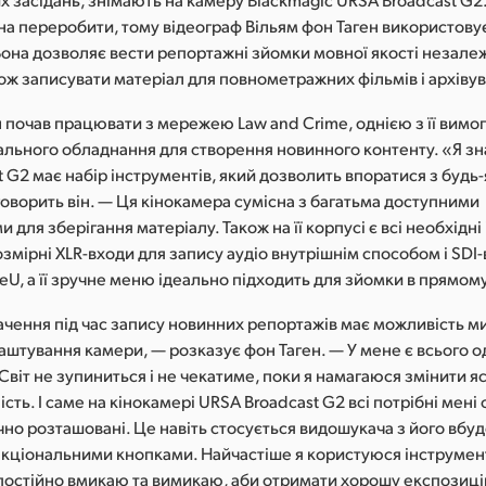
на переробити, тому відеограф Вільям фон Таген використов
Вона дозволяє вести репортажні зйомки мовної якості незале
кож записувати матеріал для повнометражних фільмів і архіву
 почав працювати з мережею Law and Crime, однією з її вимог
мального обладнання для створення новинного контенту. «Я з
 G2 має набір інструментів, який дозволить впоратися з будь
оворить він. — Ця кінокамера сумісна з багатьма доступними
 для зберігання матеріалу. Також на її корпусі є всі необхідні
озмірні XLR-входи для запису аудіо внутрішнім способом і SDI-
eU, а її зручне меню ідеально підходить для зйомки в прямому
чення під час запису новинних репортажів має можливість м
штування камери, — розказує фон Таген. — У мене є всього о
Світ не зупиниться і не чекатиме, поки я намагаюся змінити я
ість. І саме на кінокамері URSA Broadcast G2 всі потрібні мені
чно розташовані. Це навіть стосується видошукача з його вб
нкціональними кнопками. Найчастіше я користуюся інструме
 постійно вмикаю та вимикаю, аби отримати хорошу експозиці