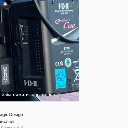
Завантажити зображення
agic Design
ранслює
. Екстрений