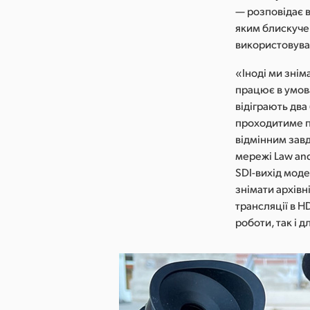
— розповідає в
яким блискуче 
використовуват
«Іноді ми знім
працює в умова
відіграють два
проходитиме п
відмінним завд
мережі Law and
SDI-вихід моде
знімати архівн
трансляції в 
роботи, так і 