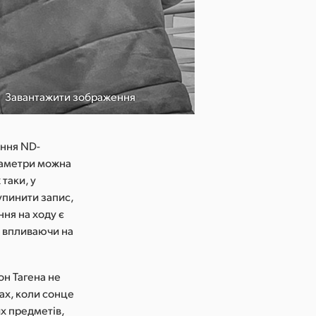
Завантажити зображення
ання ND-
араметри можна
таки, у
упинити запис,
ня на ходу є
 впливаючи на
он Тагена не
ах, коли сонце
их предметів,