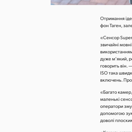
Отримання ідеа
фон Таген, зал
«Сенсор Super
звичайні мовні
використанням 
дуже м’який, р
говорить він. 
ISO така швидк
включень. Про
«Багато камер,
маленькі сенсо
оператори змуш
допомогою зум
доволі плоски