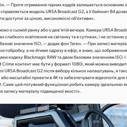
ін. — Проте отримання гарних кадрів залишається основним з
справляється модель URSA Broadcast G2, а її байонет B4 дозв
и доступні за ціною, високоякісні об’єктиви».
аємо о сьомій ранку або о дев’ятій вечора. Камера URSA Broad
х слабкого освітлення на світанку та в сутінках, і не останню
 базові значення ISO, — додає фон Таген. — При записі матеріа
остобробку, а не йтиме одразу в ефір, я знаю, що зображення
яки кодеку Blackmagic RAW та двом базовим значенням ISO. І 
 Crime контент має бути у форматі 1080i, який можна виводит
лі URSA Broadcast G2 після вибору кількох налаштувань, я та
і або масштабні проекти в 4K та забезпечувати відеопотік для
HD. Саме цей потужний функціонал робить камеру ідеальною я
для запису матеріалу підвищеної якості».