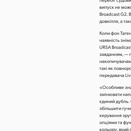
випуск не мож
Broadcast G2. 
довкілля, а та
Коли фон Таген
наявність зні
URSA Broadcast
завданням, — г
накопичувачами
такі як повнор
передавача Liv
«Особливе зна
змінювати нала
єдиний дубль. 
збільшити гучн
керування зру
опціями та фу
кольору, який