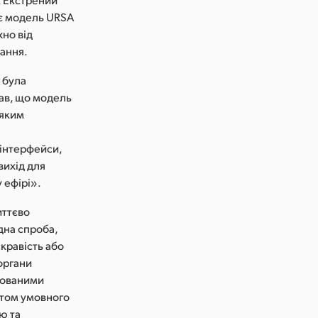
ує модель URSA
жно від
вання.
 була
нав, що модель
-яким
 інтерфейси,
вихід для
 ефірі».
иттєво
дна спроба,
скравість або
 органи
удованими
нтом умовного
ю та