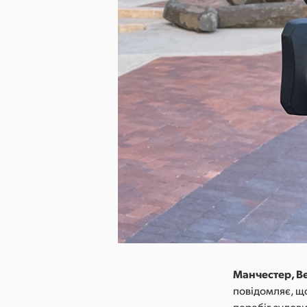
Манчестер, Ве
повідомляє, щ
перебіг судови