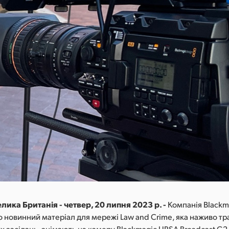
лика Британія - четвер, 20 липня 2023 р. -
Компанія Blackm
о новинний матеріал для мережі Law and Crime, яка наживо т
х засідань, знімають на камеру Blackmagic URSA Broadcast G2