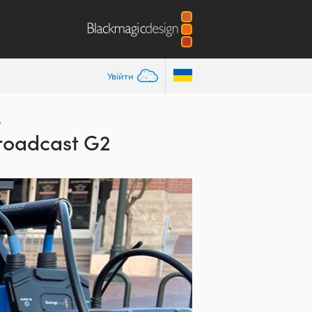
Увійти
e
oadcast G2