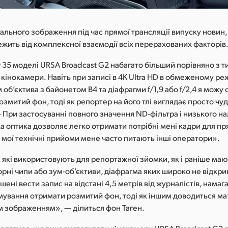
льного зображення під час прямої трансляції випуску новин,
ежить від комплексної взаємодії всіх перерахованих факторів
 35 моделі URSA Broadcast G2 набагато більший порівняно з 
 кінокамери. Навіть при записі в 4K Ultra HD в обмеженому ре
об’єктива з байонетом B4 та діафрагми f/1,9 або f/2,4 я можу
озмитий фон, тоді як репортер на його тлі виглядає просто чу
— При застосуванні повного значення ND-фільтра і низького 
а оптика дозволяє легко отримати потрібні мені кадри для п
 мої технічні прийоми мене часто питають інші оператори».
 які використовують для репортажної зйомки, як і раніше ма
рні чипи або зум-об’єктиви, діафрагма яких широко не відкри
ені вести запис на відстані 4,5 метрів від журналістів, намаг
ування отримати розмитий фон, тоді як іншим доводиться ма
м зображенням», — ділиться фон Таген.