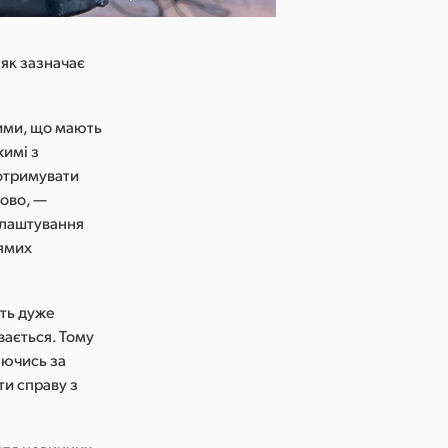
 як зазначає
.
тими, що мають
жимі з
 отримувати
дово, —
налаштування
рямих
ють дуже
вається. Тому
аючись за
ти справу з