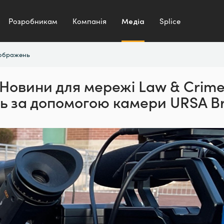
Розробникам
Компанія
Медіа
Splice
зображень
Новини для мережі
Law & Crim
ь за
допомогою камери URSA Br