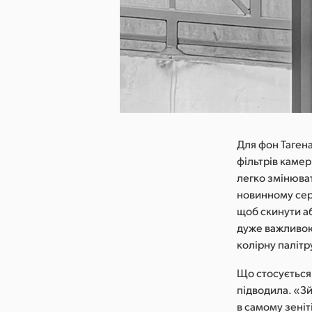
 зображення
Для фон Таген
фільтрів камер
легко змінюват
новинному сер
щоб скинути а
дуже важливою
колірну палітр
Що стосується 
підводила. «З
в самому зеніт