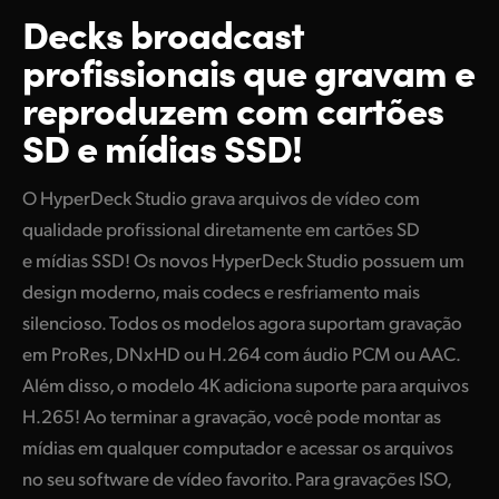
Decks broadcast
Finland
Especificações
profissionais
que gravam e
France
reproduzem
com
cartões
Germany
SD e mídias SSD!
Hong Kong SAR, China
O HyperDeck Studio grava arquivos de vídeo com
India
qualidade profissional diretamente em cartões SD
e mídias SSD! Os novos HyperDeck Studio possuem um
Italy
design moderno, mais codecs e resfriamento mais
Japan
silencioso. Todos os modelos agora suportam gravação
em ProRes, DNxHD ou H.264 com áudio PCM ou AAC.
Korea
Além disso, o modelo 4K adiciona suporte para arquivos
Mexico
H.265! Ao terminar a gravação, você pode montar as
mídias em qualquer computador e acessar os arquivos
Malaysia
no seu software de vídeo favorito. Para gravações ISO,