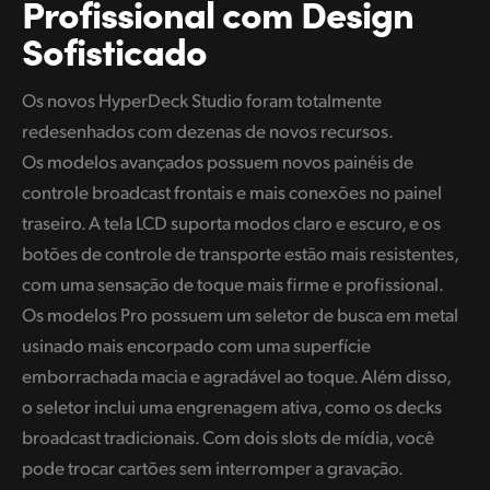
Profissional
com Design
UAE
Sofisticado
Ukraine
Os novos HyperDeck Studio foram totalmente
United Kingdom
redesenhados com dezenas de novos recursos.
Os modelos avançados possuem novos painéis de
United States
controle broadcast frontais e mais conexões no painel
traseiro. A tela LCD suporta modos claro e escuro, e os
botões de controle de transporte estão mais resistentes,
com uma sensação de toque mais firme e profissional.
Os modelos Pro possuem um seletor de busca em metal
usinado mais encorpado com uma superfície
emborrachada macia e agradável ao toque. Além disso,
o seletor inclui uma engrenagem ativa, como os decks
broadcast tradicionais. Com dois slots de mídia, você
pode trocar cartões sem interromper a gravação.