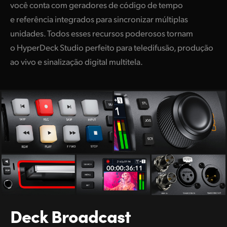
Netherlands
você conta com geradores de código de tempo
e referência integrados para sincronizar múltiplas
New Zealand
unidades. Todos esses recursos poderosos tornam
Norway
o HyperDeck Studio perfeito para teledifusão, produção
ao vivo e sinalização digital multitela.
Poland
Portugal
Singapore
South Africa
Spain
Sweden
Chinese Taipei
Deck Broadcast
Turkey