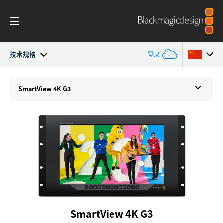
技术规格
登录
SmartView 4K
Argentina
SmartView 4K G3
Australia
技术规格
Austria
Brazil
Canada
中国
SmartView 4K G3
Denmark