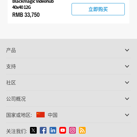
Blackmagic Videohub
40x40 12G
立即购买
RMB 33,750
产品
专业摄影机
支持
DaVinci Resolve和Fusion软件
ATEM Production Switcher系列
经销商
社区
Ultimatte
支持中心
硬盘录机
联系我们
Splice社区
公司概况
采集和输出
Cintel胶片扫描
办事处
格式转换
国家或地区:
中国
关于我们
广播级转换器
合作伙伴
监看
请选择国家或地区
关注我们:
媒体
网络存储