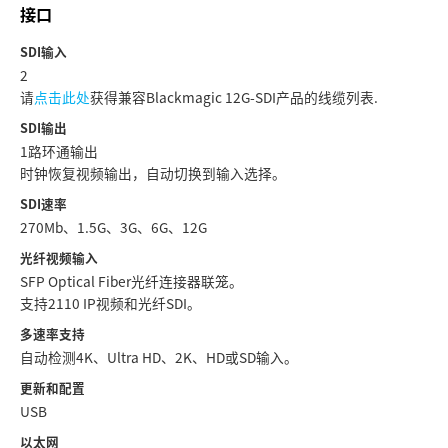
Netherlands
接口
New Zealand
SDI输入
2
Norway
请
点击此处
获得兼容Blackmagic 12G-SDI产品的线缆列表.
SDI输出
Poland
1路环通输出
时钟恢复视频输出，自动切换到输入选择。
Portugal
SDI速率
Singapore
270Mb、1.5G、3G、6G、12G
光纤视频输入
South Africa
SFP Optical Fiber光纤连接器联笼。
支持2110 IP视频和光纤SDI。
Spain
多速率支持
Sweden
自动检测4K、Ultra HD、2K、HD或SD输入。
更新和配置
中华台北
USB
Turkey
以太网