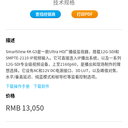
技术规格
Finland
查找经销商
打印PDF
France
Germany
描述
中国香港
SmartView 4K G3是一款Ultra HD广播级监视器，搭载12G-SDI和
India
SMPTE-2110 IP视频输入。它可直接连入IP播出系统，以及一系列
12G-SDI专业级视频设备，上至2160p60，是播出和现场制作的理
Italy
想选择。它设有AC和12V DC电源接口、3D LUT，以及峰值对焦、
水平/垂直延迟、纯蓝模式和帧导栏等监看控制选项。
Japan
下载操作手册
下载软件
Korea
价格
Mexico
RMB 13,050
Malaysia