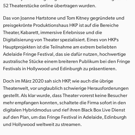
Netherlands
52 Theaterstücke online übertragen wurden.
New Zealand
Das von Joanne Hartstone und Tom Kitney gegründete und
preisgekrönte Produktionshaus HKP ist auf die Bereiche
Norway
Theater, Kabarett, immersive Erlebnisse und die
Digitalisierung von Theater spezialisiert. Eines von HKPs
Poland
Hauptprojekten ist die Teilnahme am extrem beliebten
Portugal
Adelaide Fringe Festival, das sie dafür nutzen, hochwertige
australische Stücke einem breiteren Publikum bei den Fringe
Singapore
Festivals in Hollywood und Edinburgh zu präsentieren.
South Africa
Doch im März 2020 sah sich HKP, wie auch die übrige
Theaterwelt, vor unglaublich schwierige Herausforderungen
Spain
gestellt. Als klar wurde, dass Theater vorerst keine Besucher
mehr empfangen konnten, schaltete die Firma sofort in den
Sweden
digitalen Hybridmodus und rief ihren Black Box Live Dienst
auf den Plan, um das Fringe Festival in Adelaide, Edinburgh
Chinese Taipei
und Hollywood weltweit zu streamen.
Turkey