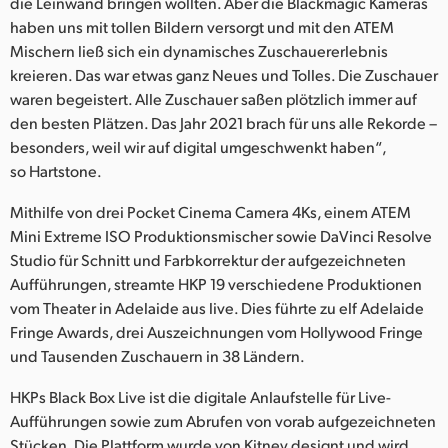
die Leinwand bringen wollten. Aber die Blackmagic Kameras
haben uns mit tollen Bildern versorgt und mit den ATEM
Mischern ließ sich ein dynamisches Zuschauererlebnis
kreieren. Das war etwas ganz Neues und Tolles. Die Zuschauer
waren begeistert. Alle Zuschauer saßen plötzlich immer auf
den besten Plätzen. Das Jahr 2021 brach für uns alle Rekorde –
besonders, weil wir auf digital umgeschwenkt haben“,
so Hartstone.
Mithilfe von drei Pocket Cinema Camera 4Ks, einem ATEM
Mini Extreme ISO Produktionsmischer sowie DaVinci Resolve
Studio für Schnitt und Farbkorrektur der aufgezeichneten
Aufführungen, streamte HKP 19 verschiedene Produktionen
vom Theater in Adelaide aus live. Dies führte zu elf Adelaide
Fringe Awards, drei Auszeichnungen vom Hollywood Fringe
und Tausenden Zuschauern in 38 Ländern.
HKPs Black Box Live ist die digitale Anlaufstelle für Live-
Aufführungen sowie zum Abrufen von vorab aufgezeichneten
Stücken. Die Plattform wurde von Kitney designt und wird