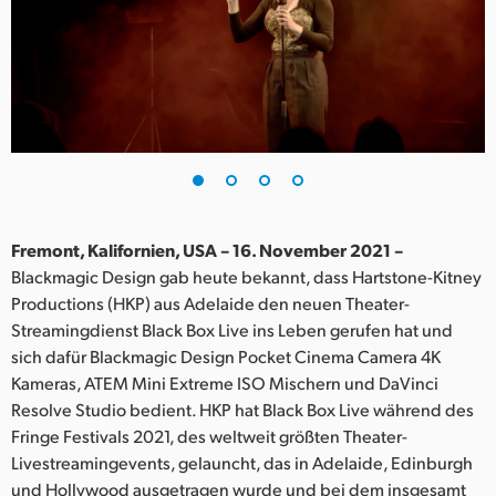
Finland
France
Germany
Hong Kong SAR, China
India
Fremont, Kalifornien, USA – 16. November 2021 –
Italy
Blackmagic Design gab heute bekannt, dass Hartstone-Kitney
Productions (HKP) aus Adelaide den neuen Theater-
Japan
Streamingdienst Black Box Live ins Leben gerufen hat und
Korea
sich dafür Blackmagic Design Pocket Cinema Camera 4K
Kameras, ATEM Mini Extreme ISO Mischern und DaVinci
Mexico
Resolve Studio bedient. HKP hat Black Box Live während des
Fringe Festivals 2021, des weltweit größten Theater-
Malaysia
Livestreamingevents, gelauncht, das in Adelaide, Edinburgh
und Hollywood ausgetragen wurde und bei dem insgesamt