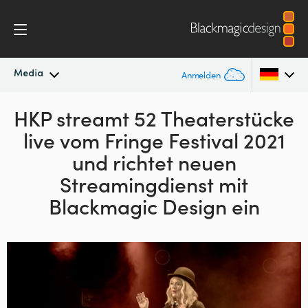
Media
Anmelden
Neueste Nachrichten
HKP streamt 52 Theaterstücke
Argentina
live
vom Fringe Festival 2021
Australia
Nachrichtenarchiv
und richtet neuen
Austria
Streamingdienst mit
Pressebilder
Blackmagic Design ein
Brazil
Canada
China
Denmark