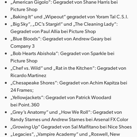
„American Gigolo“: Gegradet von Shane Harris bei
Picture Shop
„Baking It“ und „Wipeout“ gegradet von Yoram Tal C.S.I.
„Big Sky“, „DC’s Stargirl“ und „The Cleaning Lady“:
Gegradet von Paul Allia bei Picture Shop
„Blue Bloods“: Gegradet von Andrew Geary bei
Company 3
„Bob Hearts Abishola“: Gegradet von Sparkle bei
Picture Shop
„Chef vs. Wild“ und „Rat in the Kitchen“: Gegradet von
Ricardo Martinez
„Chesapeake Shores“: Gegradet von Achim Kapitza bei
24 Frames;
„Yellowjackets“: Gegradet von Patrick Woodard
bei Point.360
„Grey’s Anatomy“ und „How We Roll“: Gegradet von
Randy Starnes und Andrew Starnes bei Arsenal FX Color
„Growing Up“ Gegradet von Sal Malfitano bei Nice Shoes
„Legacies“, „Vampire Academy“ und „Roswell, New