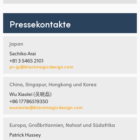
Pressekontakte
Japan
Sachiko Arai
+81 3 5465 2101
pr-jp@blackmagicdesign.com
China, Singapur, Hongkong und Korea
Wu Xiaolei (吴晓磊)
+86 17786519350
wuxiaolei@blackmagicdesign.com
Europa, Großbritannien, Nahost und Südafrika
Patrick Hussey