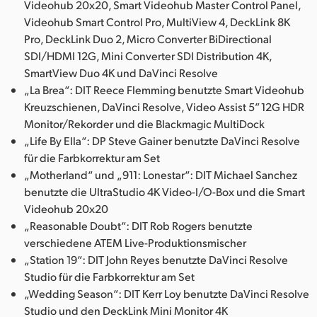
Videohub 20x20, Smart Videohub Master Control Panel,
Videohub Smart Control Pro, MultiView 4, DeckLink 8K
Pro, DeckLink Duo 2, Micro Converter BiDirectional
SDI/HDMI 12G, Mini Converter SDI Distribution 4K,
SmartView Duo 4K und DaVinci Resolve
„La Brea“: DIT Reece Flemming benutzte Smart Videohub
Kreuzschienen, DaVinci Resolve, Video Assist 5” 12G HDR
Monitor/Rekorder und die Blackmagic MultiDock
„Life By Ella“: DP Steve Gainer benutzte DaVinci Resolve
für die Farbkorrektur am Set
„Motherland“ und „911: Lonestar“: DIT Michael Sanchez
benutzte die UltraStudio 4K Video-I/O-Box und die Smart
Videohub 20x20
„Reasonable Doubt“: DIT Rob Rogers benutzte
verschiedene ATEM Live-Produktionsmischer
„Station 19“: DIT John Reyes benutzte DaVinci Resolve
Studio für die Farbkorrektur am Set
„Wedding Season“: DIT Kerr Loy benutzte DaVinci Resolve
Studio und den DeckLink Mini Monitor 4K