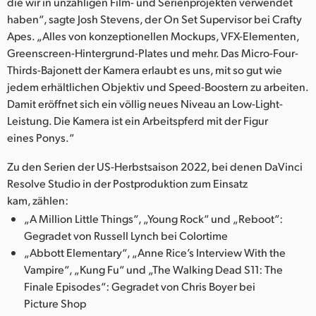
die wir in unzähligen Film- und Serienprojekten verwendet
haben“, sagte Josh Stevens, der On Set Supervisor bei Crafty
Apes. „Alles von konzeptionellen Mockups, VFX-Elementen,
Greenscreen-Hintergrund-Plates und mehr. Das Micro-Four-
Thirds-Bajonett der Kamera erlaubt es uns, mit so gut wie
jedem erhältlichen Objektiv und Speed-Boostern zu arbeiten.
Damit eröffnet sich ein völlig neues Niveau an Low-Light-
Leistung. Die Kamera ist ein Arbeitspferd mit der Figur
eines Ponys.“
Zu den Serien der US-Herbstsaison 2022, bei denen DaVinci
Resolve Studio in der Postproduktion zum Einsatz
kam, zählen:
„A Million Little Things“, „Young Rock“ und „Reboot“:
Gegradet von Russell Lynch bei Colortime
„Abbott Elementary“, „Anne Rice’s Interview With the
Vampire“, „Kung Fu“ und „The Walking Dead S11: The
Finale Episodes“: Gegradet von Chris Boyer bei
Picture Shop