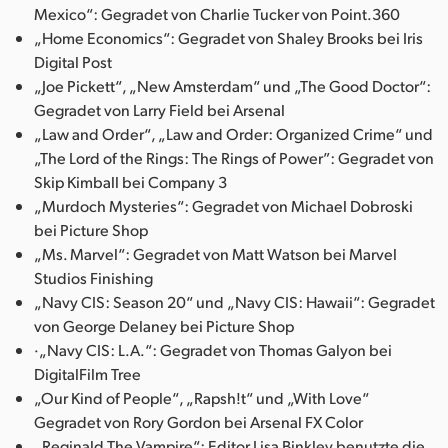
Mexico“: Gegradet von Charlie Tucker von Point.360
„Home Economics“: Gegradet von Shaley Brooks bei Iris
Digital Post
„Joe Pickett“, „New Amsterdam“ und „The Good Doctor“:
Gegradet von Larry Field bei Arsenal
„Law and Order“, „Law and Order: Organized Crime“ und
„The Lord of the Rings: The Rings of Power”: Gegradet von
Skip Kimball bei Company 3
„Murdoch Mysteries“: Gegradet von Michael Dobroski
bei Picture Shop
„Ms. Marvel“: Gegradet von Matt Watson bei Marvel
Studios Finishing
„Navy CIS: Season 20“ und „Navy CIS: Hawaii“: Gegradet
von George Delaney bei Picture Shop
·„Navy CIS: L.A.“: Gegradet von Thomas Galyon bei
DigitalFilm Tree
„Our Kind of People“, „Rapsh!t“ und „With Love“
Gegradet von Rory Gordon bei Arsenal FX Color
„Reginald The Vampire“: Editor Lisa Binkley benutzte die