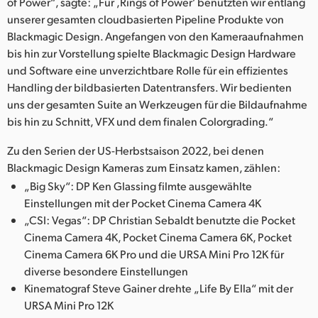
Netherlands
of Power“, sagte: „Für ,Rings of Power’ benutzten wir entlang
unserer gesamten cloudbasierten Pipeline Produkte von
New Zealand
Blackmagic Design. Angefangen von den Kameraaufnahmen
bis hin zur Vorstellung spielte Blackmagic Design Hardware
Norway
und Software eine unverzichtbare Rolle für ein effizientes
Handling der bildbasierten Datentransfers. Wir bedienten
Poland
uns der gesamten Suite an Werkzeugen für die Bildaufnahme
bis hin zu Schnitt, VFX und dem finalen Colorgrading.“
Portugal
Zu den Serien der US-Herbstsaison 2022, bei denen
Singapore
Blackmagic Design Kameras zum Einsatz kamen, zählen:
South Africa
„Big Sky“: DP Ken Glassing filmte ausgewählte
Einstellungen mit der Pocket Cinema Camera 4K
Spain
„CSI: Vegas“: DP Christian Sebaldt benutzte die Pocket
Cinema Camera 4K, Pocket Cinema Camera 6K, Pocket
Sweden
Cinema Camera 6K Pro und die URSA Mini Pro 12K für
diverse besondere Einstellungen
Chinese Taipei
Kinematograf Steve Gainer drehte „Life By Ella“ mit der
URSA Mini Pro 12K
Turkey