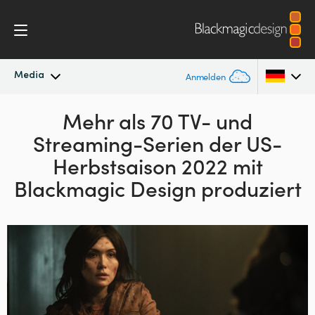
Media
Anmelden
Neueste Nachrichten
Mehr als 70 TV- und
Argentina
Streaming-
Serien der
US-
Australia
Nachrichtenarchiv
Herbstsaison 2022
mit
Austria
Blackmagic Design produziert
Pressebilder
Brazil
Canada
China
Denmark