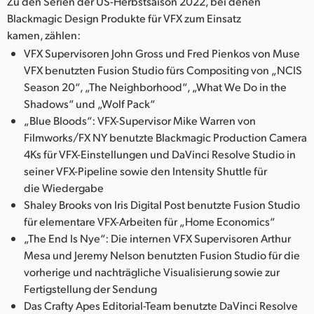
Zu den Serien der US-Herbstsaison 2022, bei denen
Blackmagic Design Produkte für VFX zum Einsatz
kamen, zählen:
VFX Supervisoren John Gross und Fred Pienkos von Muse
VFX benutzten Fusion Studio fürs Compositing von „NCIS
Season 20“, „The Neighborhood“, „What We Do in the
Shadows“ und „Wolf Pack“
„Blue Bloods“: VFX-Supervisor Mike Warren von
Filmworks/FX NY benutzte Blackmagic Production Camera
4Ks für VFX-Einstellungen und DaVinci Resolve Studio in
seiner VFX-Pipeline sowie den Intensity Shuttle für
die Wiedergabe
Shaley Brooks von Iris Digital Post benutzte Fusion Studio
für elementare VFX-Arbeiten für „Home Economics“
„The End Is Nye“: Die internen VFX Supervisoren Arthur
Mesa und Jeremy Nelson benutzten Fusion Studio für die
vorherige und nachträgliche Visualisierung sowie zur
Fertigstellung der Sendung
Das Crafty Apes Editorial-Team benutzte DaVinci Resolve