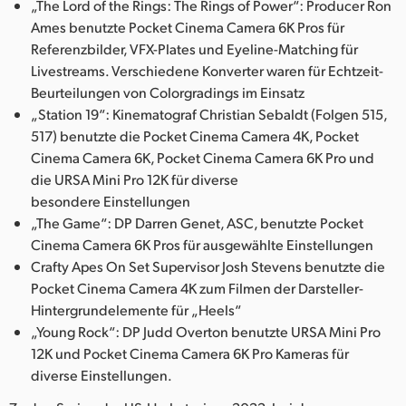
„The Lord of the Rings: The Rings of Power“: Producer Ron
UAE
Ames benutzte Pocket Cinema Camera 6K Pros für
Referenzbilder, VFX-Plates und Eyeline-Matching für
Ukraine
Livestreams. Verschiedene Konverter waren für Echtzeit-
Beurteilungen von Colorgradings im Einsatz
United Kingdom
„Station 19“: Kinematograf Christian Sebaldt (Folgen 515,
517) benutzte die Pocket Cinema Camera 4K, Pocket
United States
Cinema Camera 6K, Pocket Cinema Camera 6K Pro und
die URSA Mini Pro 12K für diverse
besondere Einstellungen
„The Game“: DP Darren Genet, ASC, benutzte Pocket
Cinema Camera 6K Pros für ausgewählte Einstellungen
Crafty Apes On Set Supervisor Josh Stevens benutzte die
Pocket Cinema Camera 4K zum Filmen der Darsteller-
Hintergrundelemente für „Heels“
„Young Rock“: DP Judd Overton benutzte URSA Mini Pro
12K und Pocket Cinema Camera 6K Pro Kameras für
diverse Einstellungen.