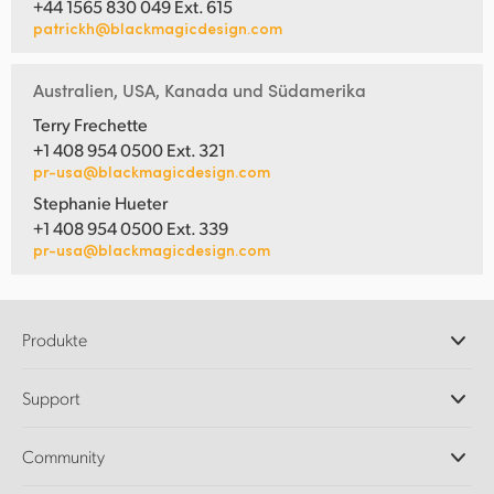
+44 1565 830 049 Ext. 615
patrickh@blackmagicdesign.com
Australien, USA, Kanada und Südamerika
Terry Frechette
+1 408 954 0500 Ext. 321
pr-usa@blackmagicdesign.com
Stephanie Hueter
+1 408 954 0500 Ext. 339
pr-usa@blackmagicdesign.com
Produkte
Professionelle Kameras
Support
DaVinci Resolve und Fusion Software
ATEM Produktionsmischer
Händler
Community
Ultimatte
Support-Center
Diskrekorder
Kontakt