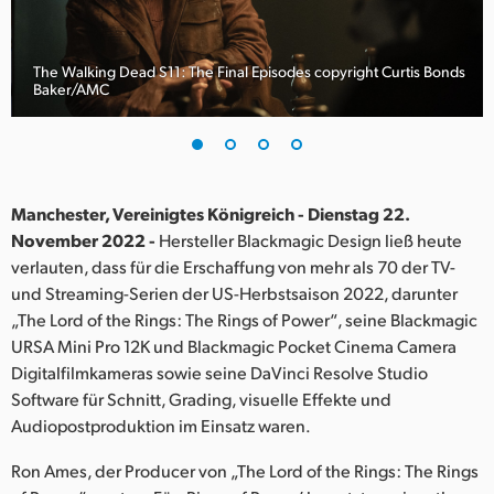
Finland
France
The Walking Dead S11: The Final Episodes copyright Curtis Bonds
Baker/AMC
Germany
Hong Kong SAR, China
India
Manchester, Vereinigtes Königreich - Dienstag 22.
November 2022 -
Hersteller Blackmagic Design ließ heute
Italy
verlauten, dass für die Erschaffung von mehr als 70 der TV-
und Streaming-Serien der US-Herbstsaison 2022, darunter
Japan
„The Lord of the Rings: The Rings of Power“, seine Blackmagic
URSA Mini Pro 12K und Blackmagic Pocket Cinema Camera
Korea
Digitalfilmkameras sowie seine DaVinci Resolve Studio
Software für Schnitt, Grading, visuelle Effekte und
Mexico
Audiopostproduktion im Einsatz waren.
Malaysia
Ron Ames, der Producer von „The Lord of the Rings: The Rings