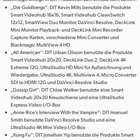
„Die Goldbergs“: DIT Kevin Mills benutzte die Produkte
Smart Videohub 16x16, Smart Videohub CleanSwitch
12x12, SmartView Duo Monitor, DaVinci Resolve, DeckLink
Mini Monitor Playback- und DeckLink Mini Recorder
Capture-Karten, verschiedene Mini Converter und
Blackmagic MultiView 4 HD
„All American“: DIT Urban Olsson benutzte die Produkte
Smart Videohub 20x20, DeckLink Duo 2, DeckLink 4K
Extreme 12G, UltraStudio HD Mini für Aufzeichnung und
Wiedergabe, UltraStudio 4K, Multiview 4, Micro Converter
SDI to HDMI 12G und DaVinci Resolve Studio
„Gossip Girl“: DIT Chloe Walker benutzte eine Smart
Videohub 20x20 Kreuzschiene und eine UltraStudio
Express Video-I/O-Box
„Anne Rice’s Interview With the Vampire“: DIT Imanuel
Smith benutzte DaVinci Resolve Studio und eine
UltraStudio 4K Mini Video-I/O-Box
„Kung Fu“: DIT Jonathan Yip benutzte die Produkte Smart