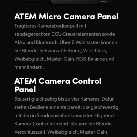
UAE
ATEM
Micro Camera Panel
Ukraine
Tragbares Kamerabedienpult mit
sendegerechten CCU-Steuerelementen sowie
United Kingdom
Akku und Bluetooth. Über 8 Wahltasten können
United States
Sie Blende, Schwarzabhebung, Verschluss,
Weißabgleich, Master-Gain, RGB-Balance und
mehr ändern.
ATEM
Camera Control
Panel
Steuert gleichzeitig bis zu vier Kameras. Dafür
stehen Bedienelemente bereit, die gleichwertig
mit den in Sendeanstalten benutzten Highend-
Kamera-Controllern sind. Steuern Sie Blende,
Verschlusszeit, Weißabgleich, Master-Gain,