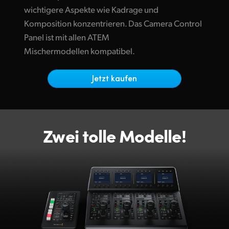
Netherlands
wichtigere Aspekte wie Kadrage und
Komposition konzentrieren. Das Camera Control
New Zealand
Panel ist mit allen ATEM
Norway
Mischermodellen kompatibel.
Poland
Jetzt kaufen
Portugal
Singapore
Zwei tolle Modelle!
South Africa
Spain
Sweden
Chinese Taipei
Turkey