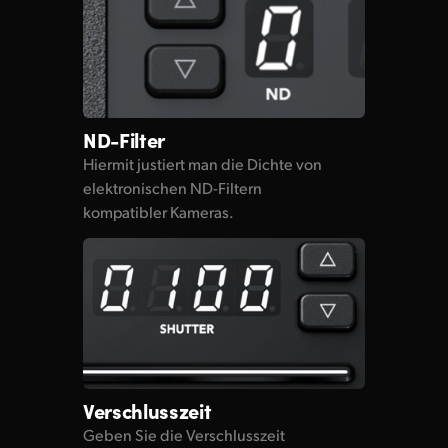
ND-Filter
Hiermit justiert man die Dichte von
elektronischen ND-Filtern
kompatibler Kameras.
Verschlusszeit
Geben Sie die Verschlusszeit