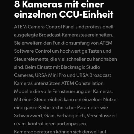
8 Kameras mit einer
Finland
einzelnen CCU‑Einheit
Techn. Daten
France
ATEM Camera Control Panel sind professionell
Germany
ausgelegte Broadcast-Kamerasteuereinheiten.
Sie erweitern den Funktionsumfang von ATEM
Hong Kong SAR, China
Software Control um hochwertige Tasten und
India
Steuerelemente, die viel schneller zu handhaben
sind. Beim Einsatz mit Blackmagic Studio
Italy
Cameras, URSA Mini Pro und URSA Broadcast
Kameras unterstützen ATEM Constellation
Japan
Modelle die volle Fernsteuerung der Kameras.
Korea
Mit einer Steuereinheit kann ein einzelner Nutzer
eine ganze Reihe technischer Parameter wie
Mexico
Schwarzwert, Gain, Farbabgleich, Verschlusszeit
Malaysia
u.v.m. kontrollieren und anpassen.
Kameraoperatoren können sich derweil auf