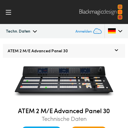
Techn. Daten
Anmelden
ATEM Constellation
Argentina
ATEM
2 M/E
Advanced Panel 30
Australia
Design
Austria
Funktionen
Brazil
Softwaresteuerung
Canada
Advanced Panel
China
ATEM 2 M/E Advanced Panel 30
Technische Daten
Denmark
Camera Control