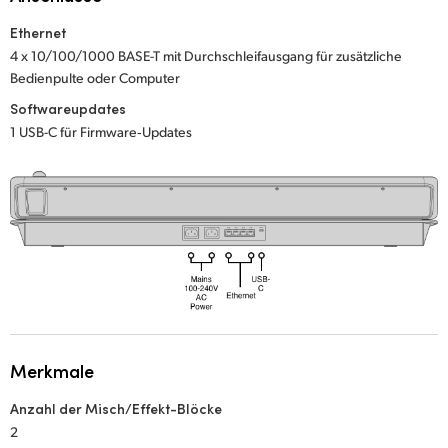
Netherlands
Ethernet
New Zealand
4 x 10/100/1000 BASE-T mit Durchschleifausgang für zusätzliche
Bedienpulte oder Computer
Norway
Softwareupdates
Poland
1 USB-C für Firmware‑Updates
Portugal
Singapore
South Africa
Spain
Sweden
Merkmale
Chinese Taipei
Anzahl der Misch/Effekt-Blöcke
Turkey
2