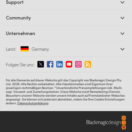
Support
DaVinci Resolve und Fusion Software
ATEM Produktionsmischer
Händler
Community
Ultimatte
Support-Center
Diskrekorder
Kontakt
Splice Community
Unternehmen
Aufzeichnung und Wiedergabe
Cintel Scanner
Büros
Norm- und Formatwandlung
Land:
Germany
Informationen über uns
Broadcasting-Konverter
Partner
Monitoring
Wählen Sie Ihr Land aus
Folgen Sie uns:
Medien
Netzwerkspeicher
MultiView
Argentina
Für alle Elemente auf dieser Website gilt das Copyright von Blackmagic Design Pty.
Signalverteilung und Distribution
Ltd. 2026. Alle Rechte vorbehalten. Alle Handelsmarken sind Eigentum ihrer
jeweiligen rechtmäßigen Besitzer. *Unverbindliche Preisempfehlungen inkl. MwSt.
Streaming und Encoding
Australia
zzgl. Versand- und Zustellungskosten. Diese Website nutzt Remarketing-Dienste.
Besuchern unserer Website werden unsere Inhalte auch auf Fremdanbieter-Websites
angezeigt. Sie können sich jederzeit abmelden, indem Sie Ihre Cookie-Einstellungen
ändern.
Datenschutzerklärung
Austria
Brazil