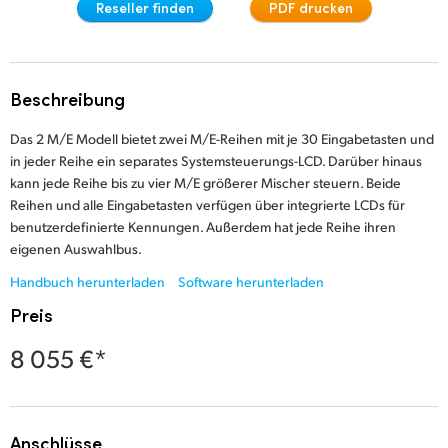
Reseller finden
PDF drucken
Finland
Techn. Daten
France
Beschreibung
Germany
Das 2 M/E Modell bietet zwei M/E-Reihen mit je 30 Eingabetasten und
Hong Kong SAR, China
in jeder Reihe ein separates Systemsteuerungs-LCD. Darüber hinaus
kann jede Reihe bis zu vier M/E größerer Mischer steuern. Beide
India
Reihen und alle Eingabetasten verfügen über integrierte LCDs für
benutzerdefinierte Kennungen. Außerdem hat jede Reihe ihren
Italy
eigenen Auswahlbus.
Japan
Handbuch herunterladen
Software herunterladen
Preis
Korea
8 055 €*
Mexico
Malaysia
Anschlüsse