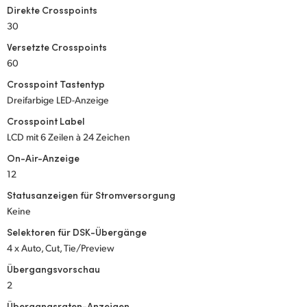
Direkte Crosspoints
UAE
30
Versetzte Crosspoints
Ukraine
60
United Kingdom
Crosspoint Tastentyp
Dreifarbige LED-Anzeige
United States
Crosspoint Label
LCD mit 6 Zeilen à 24 Zeichen
On-Air-Anzeige
12
Statusanzeigen für Stromversorgung
Keine
Selektoren für DSK-Übergänge
4 x Auto, Cut, Tie/Preview
Übergangsvorschau
2
Übergangsraten-Anzeigen