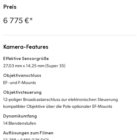
Netherlands
Preis
New Zealand
6 775 €*
Norway
Poland
Kamera-Features
Portugal
Effektive Sensorgröße
27,03 mm x 14,25 mm (Super 35)
Singapore
Objektivanschluss
South Africa
EF- und F-Mounts
Objektivsteuerung
Spain
12-poliger Broadcastanschluss zur elektronischen Steuerung
kompatibler Objektive über die Pole optionaler EF-Mounts
Sweden
Dynamikumfang
Chinese Taipei
14 Blendenstufen
Auflösungen zum Filmen
Turkey
12,288 x 6480 (12K DCI)