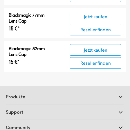
Blackmagic 77mm
Jetzt kaufen
Lens Cap
15 €*
Reseller finden
Blackmagic 82mm
Jetzt kaufen
Lens Cap
15 €*
Reseller finden
Produkte
Professionelle Kameras
Support
DaVinci Resolve und Fusion Software
ATEM Produktionsmischer
Händler
Community
Ultimatte
Support-Center