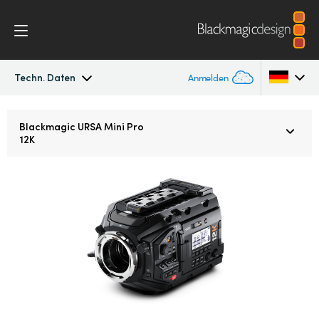
Techn. Daten
Anmelden
Blackmagic URSA Mini Pro
Argentina
Blackmagic URSA Mini Pro
12K
Australia
Workflow
Austria
Design
Brazil
Zubehör
Canada
Blackmagic OS
China
Denmark
Blackmagic RAW