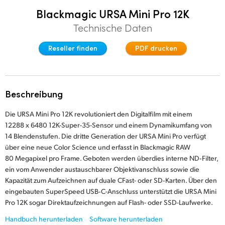
Finland
Blackmagic URSA Mini Pro 12K
Post
Technische Daten
France
Galerie
Reseller finden
PDF drucken
Germany
Techn. Daten
Hong Kong SAR, China
Beschreibung
India
Die URSA Mini Pro 12K revolutioniert den Digitalfilm mit einem
Italy
12288 x 6480 12K-Super-35-Sensor und einem Dynamikumfang von
14 Blendenstufen. Die dritte Generation der URSA Mini Pro verfügt
Japan
über eine neue Color Science und erfasst in Blackmagic RAW
80 Megapixel pro Frame. Geboten werden überdies interne ND‑Filter,
Korea
ein vom Anwender austauschbarer Objektivanschluss sowie die
Kapazität zum Aufzeichnen auf duale CFast- oder SD‑Karten. Über den
Mexico
eingebauten SuperSpeed USB‑C-Anschluss unterstützt
die URSA
Mini
Pro 12K sogar Direktaufzeichnungen auf Flash-
oder SSD-Laufwerke.
Malaysia
Handbuch herunterladen
Software herunterladen