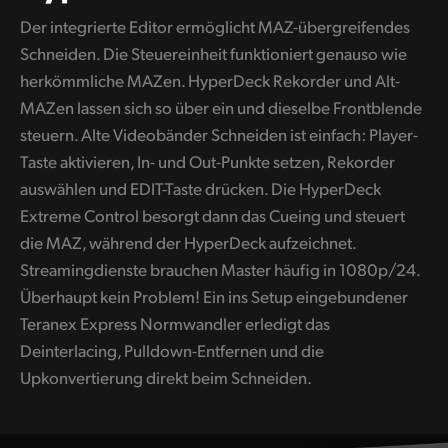
Der integrierte Editor ermöglicht MAZ-übergreifendes
UAE
Schneiden. Die Steuereinheit funktioniert genauso wie
Ukraine
herkömmliche MAZen. HyperDeck Rekorder und Alt-
MAZen lassen sich so über ein und dieselbe Frontblende
United Kingdom
steuern. Alte Videobänder Schneiden ist einfach: Player-
United States
Taste aktivieren, In- und Out-Punkte setzen, Rekorder
auswählen und EDIT-Taste drücken. Die HyperDeck
Extreme Control besorgt dann das Cueing und steuert
die MAZ, während der HyperDeck aufzeichnet.
Streamingdienste brauchen Master häufig in 1080p/24.
Überhaupt kein Problem! Ein ins Setup eingebundener
Teranex Express Normwandler erledigt das
Deinterlacing, Pulldown-Entfernen und die
Upkonvertierung direkt beim Schneiden.