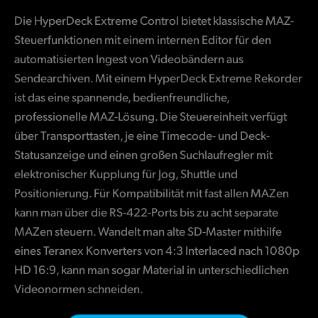
Finland
Die HyperDeck Extreme Control bietet klassische MAZ-
Steuerfunktionen mit einem internen Editor für den
France
automatisierten Ingest von Videobändern aus
Germany
Sendearchiven. Mit einem HyperDeck Extreme Rekorder
ist das eine spannende, bedienfreundliche,
Hong Kong SAR, China
professionelle MAZ-Lösung. Die Steuereinheit verfügt
über Transporttasten, je eine Timecode- und Deck-
India
Statusanzeige und einen großen Suchlaufregler mit
Italy
elektronischer Kupplung für Jog, Shuttle und
Positionierung. Für Kompatibilität mit fast allen MAZen
Japan
kann man über die RS-422-Ports bis zu acht separate
Korea
MAZen steuern. Wandelt man alte SD-Master mithilfe
eines Teranex Konverters von 4:3 Interlaced nach 1080p
Mexico
HD 16:9, kann man sogar Material in unterschiedlichen
Videonormen schneiden.
Malaysia