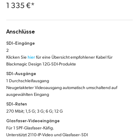
Netherlands
1 335 €*
New Zealand
Norway
Anschlüsse
Poland
SDI-Eingänge
2
Portugal
Klicken Sie
hier
für eine Übersicht empfohlener Kabel für
Blackmagic Design 12G-SDI-Produkte
Singapore
SDI-Ausgänge
South Africa
1 Durchschleifausgang
Neugetakteter Videoausgang automatisch umschaltend auf
Spain
ausgewählten Eingang
SDI-Raten
Sweden
270 Mbit; 1,5 G; 3 G; 6 G; 12 G
Chinese Taipei
Glasfaser-Videoeingänge
Für 1 SPF-Glasfaser‑Käfig.
Turkey
Unterstützt 2110-IP-Video und Glasfaser‑SDI