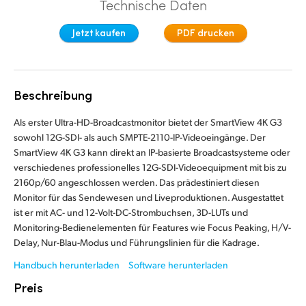
Technische Daten
Finland
Jetzt kaufen
PDF drucken
France
Germany
Beschreibung
Hong Kong SAR, China
Als erster Ultra-HD-Broadcastmonitor bietet der SmartView 4K G3
India
sowohl 12G-SDI- als auch SMPTE-2110-IP-Videoeingänge. Der
SmartView 4K G3 kann direkt an IP-basierte Broadcastsysteme oder
Italy
verschiedenes professionelles 12G-SDI-Videoequipment mit bis zu
2160p/60 angeschlossen werden. Das prädestiniert diesen
Japan
Monitor für das Sendewesen und Liveproduktionen. Ausgestattet
ist er mit AC- und 12-Volt-DC-Strombuchsen, 3D-LUTs und
Korea
Monitoring-Bedienelementen für Features wie Focus Peaking, H/V-
Delay, Nur-Blau-Modus und Führungslinien für die Kadrage.
Mexico
Handbuch herunterladen
Software herunterladen
Malaysia
Preis