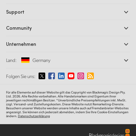
Professionelle Kameras
Support
DaVinci Resolve und Fusion Software
ATEM Produktionsmischer
Händler
Community
Ultimatte
Support-Center
Diskrekorder
Kontakt
Splice Community
Unternehmen
Aufzeichnung und Wiedergabe
Cintel Scanner
Büros
Norm- und Formatwandlung
Land:
Germany
Informationen über uns
Broadcasting-Konverter
Partner
Monitoring
Wählen Sie Ihr Land aus
Folgen Sie uns:
Medien
Netzwerkspeicher
MultiView
Argentina
Für alle Elemente auf dieser Website gilt das Copyright von Blackmagic Design Pty.
Signalverteilung und Distribution
Ltd. 2026. Alle Rechte vorbehalten. Alle Handelsmarken sind Eigentum ihrer
jeweiligen rechtmäßigen Besitzer. *Unverbindliche Preisempfehlungen inkl. MwSt.
Streaming und Encoding
Australia
zzgl. Versand- und Zustellungskosten. Diese Website nutzt Remarketing-Dienste.
Besuchern unserer Website werden unsere Inhalte auch auf Fremdanbieter-Websites
angezeigt. Sie können sich jederzeit abmelden, indem Sie Ihre Cookie-Einstellungen
ändern.
Datenschutzerklärung
Austria
Brazil