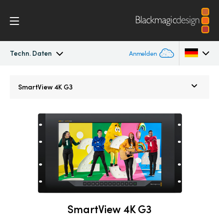
Techn. Daten
Anmelden
SmartView 4K
Argentina
SmartView 4K G3
Australia
Techn. Daten
Austria
Brazil
Canada
China
SmartView 4K G3
Denmark