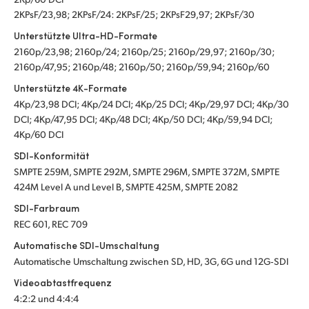
2KPsF/23,98; 2KPsF/24: 2KPsF/25; 2KPsF29,97; 2KPsF/30
Unterstützte Ultra-HD-Formate
2160p/23,98; 2160p/24; 2160p/25; 2160p/29,97; 2160p/30;
2160p/47,95; 2160p/48; 2160p/50; 2160p/59,94; 2160p/60
Unterstützte 4K-Formate
4Kp/23,98 DCI; 4Kp/24 DCI; 4Kp/25 DCI; 4Kp/29,97 DCI; 4Kp/30
DCI; 4Kp/47,95 DCI; 4Kp/48 DCI; 4Kp/50 DCI; 4Kp/59,94 DCI;
4Kp/60 DCI
SDI-Konformität
SMPTE 259M, SMPTE 292M, SMPTE 296M, SMPTE 372M, SMPTE
424M Level A und Level B, SMPTE 425M, SMPTE 2082
SDI-Farbraum
REC 601, REC 709
Automatische SDI-Umschaltung
Automatische Umschaltung zwischen SD, HD, 3G, 6G und 12G‑SDI
Videoabtastfrequenz
4:2:2 und 4:4:4