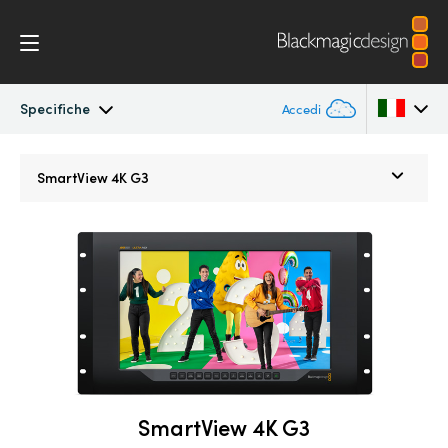
Specifiche
Accedi
SmartView 4K
Argentina
SmartView 4K G3
Australia
Specifiche
Austria
Brazil
Canada
China
SmartView 4K G3
Denmark