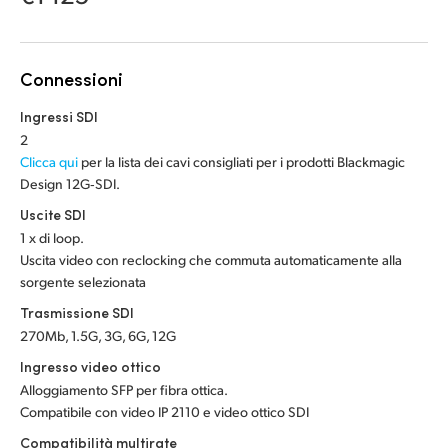
Netherlands
New Zealand
Connessioni
Norway
Ingressi SDI
Poland
2
Clicca qui
per la lista dei cavi consigliati per i prodotti Blackmagic
Portugal
Design 12G‑SDI.
Uscite SDI
Singapore
1 x di loop.
South Africa
Uscita video con reclocking che commuta automaticamente alla
sorgente selezionata
Spain
Trasmissione SDI
270Mb, 1.5G, 3G, 6G, 12G
Sweden
Ingresso video ottico
Chinese Taipei
Alloggiamento SFP per fibra ottica.
Compatibile con video IP 2110 e video ottico SDI
Turkey
Compatibilità multirate