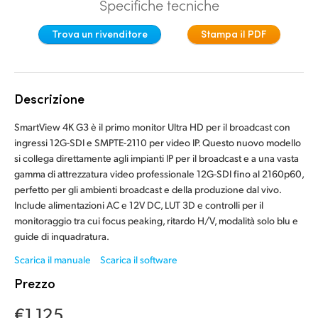
Specifiche tecniche
Finland
Trova un rivenditore
Stampa il PDF
France
Germany
Descrizione
Hong Kong SAR, China
SmartView 4K G3 è il primo monitor Ultra HD per il broadcast con
India
ingressi 12G-SDI e SMPTE-2110 per video IP. Questo nuovo modello
si collega direttamente agli impianti IP per il broadcast e a una vasta
Italia
gamma di attrezzatura video professionale 12G-SDI fino al 2160p60,
perfetto per gli ambienti broadcast e della produzione dal vivo.
Japan
Include alimentazioni AC e 12V DC, LUT 3D e controlli per il
monitoraggio tra cui focus peaking, ritardo H/V, modalità solo blu e
Korea
guide di inquadratura.
Mexico
Scarica il manuale
Scarica il software
Prezzo
Malaysia
€1 125