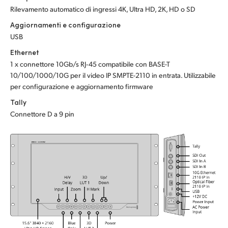
Rilevamento automatico di ingressi 4K, Ultra HD, 2K, HD o SD
UAE
Aggiornamenti e configurazione
Ukraine
USB
Ethernet
United Kingdom
1 x connettore 10Gb/s RJ‑45 compatibile con BASE-T
10/100/1000/10G per il video IP SMPTE-2110 in entrata. Utilizzabile
United States
per configurazione e aggiornamento firmware
Tally
Connettore D a 9 pin