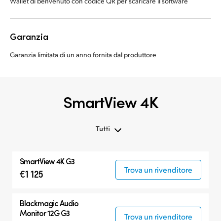
Wallet di benvenuto con codice QR per scaricare il software
Garanzia
Garanzia limitata di un anno fornita dal produttore
SmartView 4K
Tutti
Tutti
SmartView 4K G3
SmartView 4K G3
Trova un rivenditore
€1 125
Prodotti compatibili
Blackmagic Audio
Monitor 12G G3
Trova un rivenditore