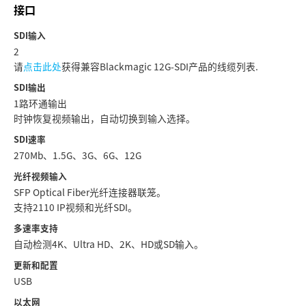
Netherlands
接口
New Zealand
SDI输入
2
Norway
请
点击此处
获得兼容Blackmagic 12G-SDI产品的线缆列表.
SDI输出
Poland
1路环通输出
时钟恢复视频输出，自动切换到输入选择。
Portugal
SDI速率
Singapore
270Mb、1.5G、3G、6G、12G
光纤视频输入
South Africa
SFP Optical Fiber光纤连接器联笼。
支持2110 IP视频和光纤SDI。
Spain
多速率支持
Sweden
自动检测4K、Ultra HD、2K、HD或SD输入。
更新和配置
中华台北
USB
Turkey
以太网