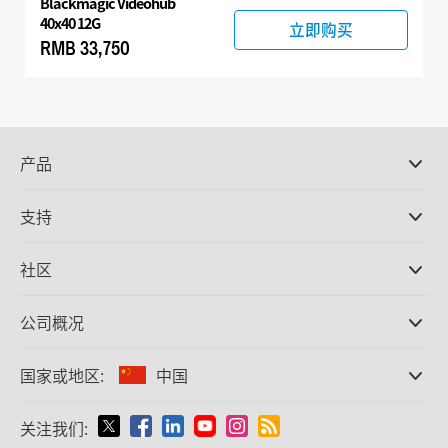
Blackmagic Videohub
40x40 12G
立即购买
RMB 33,750
产品
专业摄影机
支持
DaVinci Resolve和Fusion软件
ATEM Production Switcher系列
经销商
社区
Ultimatte
支持中心
硬盘录机
联系我们
Splice社区
公司概况
采集和输出
Cintel胶片扫描
办事处
格式转换
国家或地区:
中国
关于我们
广播级转换器
合作伙伴
监看
请选择国家或地区
关注我们:
媒体
网络存储