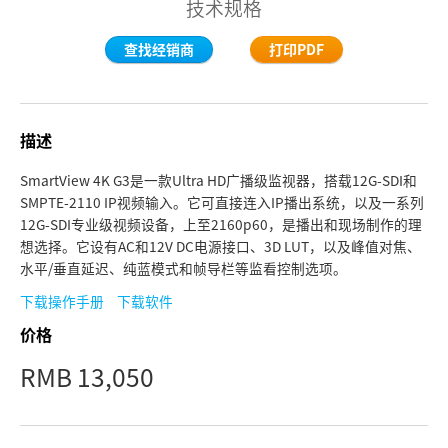
技术规格
Finland
查找经销商
打印PDF
France
Germany
描述
中国香港
SmartView 4K G3是一款Ultra HD广播级监视器，搭载12G-SDI和
India
SMPTE-2110 IP视频输入。它可直接连入IP播出系统，以及一系列
12G-SDI专业级视频设备，上至2160p60，是播出和现场制作的理
Italy
想选择。它设有AC和12V DC电源接口、3D LUT，以及峰值对焦、
水平/垂直延迟、纯蓝模式和帧导栏等监看控制选项。
Japan
下载操作手册
下载软件
Korea
价格
Mexico
RMB 13,050
Malaysia