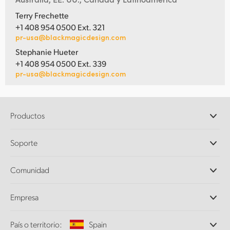
Terry Frechette
+1 408 954 0500 Ext. 321
pr-usa@blackmagicdesign.com
Stephanie Hueter
+1 408 954 0500 Ext. 339
pr-usa@blackmagicdesign.com
Productos
Cámaras profesionales
Soporte
DaVinci Resolve y Fusion
Mezcladores ATEM
Distribuidores
Comunidad
Ultimatte
Centro de soporte técnico
Grabadores digitales
Contáctanos
Comunidad Splice
Empresa
Captura y reproducción
Escáner Cintel
Oficinas
Conversión de formatos
País o territorio:
Spain
Perfil empresarial