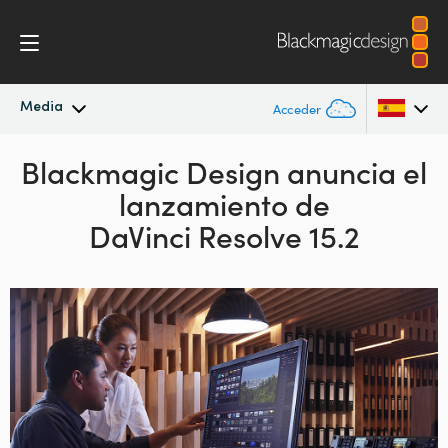
Media
Acceder
Novedades
Blackmagic Design anuncia el
Argentina
lanzamiento de
Australia
Archivo
DaVinci Resolve 15.2
Austria
Imágenes
Brazil
Canada
China
Denmark