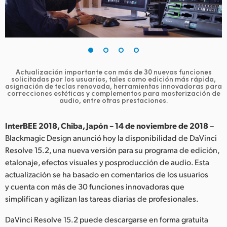
Finland
France
Germany
Actualización importante con más de 30 nuevas funciones
Hong Kong SAR, China
solicitadas por los usuarios, tales como edición más rápida,
asignación de teclas renovada, herramientas innovadoras para
correcciones estéticas y complementos para masterización de
India
audio, entre otras prestaciones.
Italy
InterBEE 2018, Chiba, Japón – 14 de noviembre de 2018
–
Blackmagic Design anunció hoy la disponibilidad de DaVinci
Japan
Resolve 15.2, una nueva versión para su programa de edición,
etalonaje, efectos visuales y posproducción de audio. Esta
Korea
actualización se ha basado en comentarios de los usuarios
Mexico
y cuenta con más de 30 funciones innovadoras que
simplifican y agilizan las tareas diarias de profesionales.
Malaysia
DaVinci Resolve 15.2 puede descargarse en forma gratuita