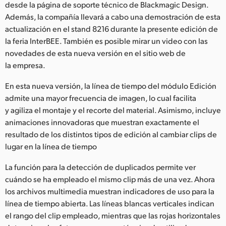
Netherlands
desde la página de soporte técnico de Blackmagic Design.
Además, la compañía llevará a cabo una demostración de esta
New Zealand
actualización en el stand 8216 durante la presente edición de
la feria InterBEE. También es posible mirar un video con las
Norway
novedades de esta nueva versión en el sitio web de
la empresa.
Poland
En esta nueva versión, la línea de tiempo del módulo Edición
Portugal
admite una mayor frecuencia de imagen, lo cual facilita
Singapore
y agiliza el montaje y el recorte del material. Asimismo, incluye
animaciones innovadoras que muestran exactamente el
South Africa
resultado de los distintos tipos de edición al cambiar clips de
lugar en la línea de tiempo
España
La función para la detección de duplicados permite ver
Sweden
cuándo se ha empleado el mismo clip más de una vez. Ahora
los archivos multimedia muestran indicadores de uso para la
Chinese Taipei
línea de tiempo abierta. Las líneas blancas verticales indican
el rango del clip empleado, mientras que las rojas horizontales
Turkey