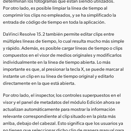
determinan los fotogramas que están siendo utilizados.
Por otro lado, es posible limpiar la línea de tiempo al
UAE
comprimir los clips no empleados, y se ha simplificado la
Ukraine
entrada de código de tiempo en toda la aplicación.
United Kingdom
DaVinci Resolve 15.2 también permite editar clips entre
múltiples líneas de tiempo, lo cual resulta mucho más simple
United States
y rápido. Además, es posible cargar líneas de tiempo o clips
compuestos en el visor de medios originales y modificarlos
individualmente en la línea de tiempo abierta. Lo más
importante es que, al presionar la tecla X, se puede marcar al
instante un clip en su línea de tiempo original y editarlo
directamente en la que está abierta.
Por otro lado, el inspector, los controles superpuestos en el
visor y el panel de metadatos del módulo Edición ahora se
actualizan automáticamente para mostrar la información
relevante correspondiente al clip situado en la pista más
arriba, debajo del cabezal. Esto significa que los usuarios ya
no tienen que seleccionar dicho clip de manera manual para