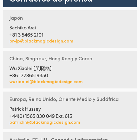
Japón
Sachiko Arai
+81 3 5465 2101
pr-jp@blackmagicdesign.com
China, Singapur, Hong Kong y Corea
Wu Xiaolei (吴晓磊)
+86 17786519350
wuxiaolei@blackmagicdesign.com
Europa, Reino Unido, Oriente Medio y Sudáfrica
Patrick Hussey
+44(0) 1565 830 049 Ext. 615
patrickh@blackmagicdesign.com
Australia, EE. UU., Canadá y Latinoamérica