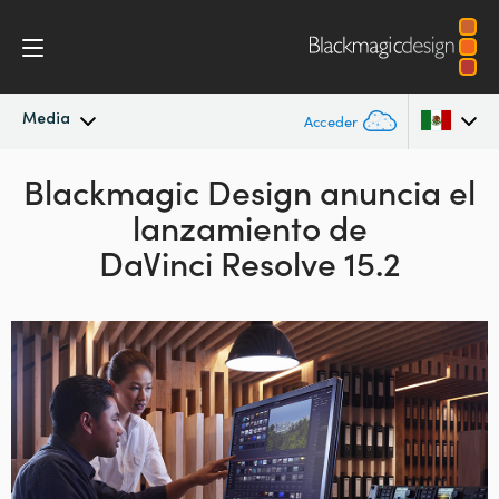
Media
Acceder
Novedades
Blackmagic Design anuncia el
Argentina
lanzamiento de
Australia
Archivo
DaVinci Resolve 15.2
Austria
Imágenes
Brazil
Canada
China
Denmark