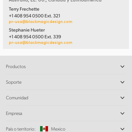
Terry Frechette
+1 408 954 0500 Ext. 321
pr-usa@blackmagicdesign.com
Stephanie Hueter
+1 408 954 0500 Ext. 339
pr-usa@blackmagicdesign.com
Productos
Cámaras profesionales
Soporte
DaVinci Resolve y Fusion
Mezcladores ATEM
Distribuidores
Comunidad
Ultimatte
Centro de soporte técnico
Grabadores digitales
Contáctanos
Comunidad Splice
Empresa
Captura y reproducción
Escáner Cintel
Oficinas
Conversión de formatos
País o territorio:
Mexico
Perfil empresarial