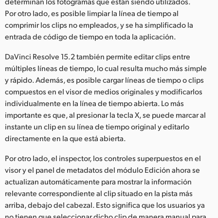
determinan los fotogramas que están siendo utilizados.
Por otro lado, es posible limpiar la línea de tiempo al
UAE
comprimir los clips no empleados, y se ha simplificado la
Ukraine
entrada de código de tiempo en toda la aplicación.
United Kingdom
DaVinci Resolve 15.2 también permite editar clips entre
múltiples líneas de tiempo, lo cual resulta mucho más simple
United States
y rápido. Además, es posible cargar líneas de tiempo o clips
compuestos en el visor de medios originales y modificarlos
individualmente en la línea de tiempo abierta. Lo más
importante es que, al presionar la tecla X, se puede marcar al
instante un clip en su línea de tiempo original y editarlo
directamente en la que está abierta.
Por otro lado, el inspector, los controles superpuestos en el
visor y el panel de metadatos del módulo Edición ahora se
actualizan automáticamente para mostrar la información
relevante correspondiente al clip situado en la pista más
arriba, debajo del cabezal. Esto significa que los usuarios ya
no tienen que seleccionar dicho clip de manera manual para