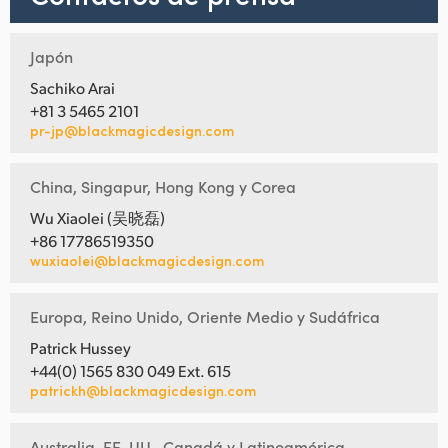
Japón
Sachiko Arai
+81 3 5465 2101
pr-jp@blackmagicdesign.com
China, Singapur, Hong Kong y Corea
Wu Xiaolei (吴晓磊)
+86 17786519350
wuxiaolei@blackmagicdesign.com
Europa, Reino Unido, Oriente Medio y Sudáfrica
Patrick Hussey
+44(0) 1565 830 049 Ext. 615
patrickh@blackmagicdesign.com
Australia, EE. UU., Canadá y Latinoamérica