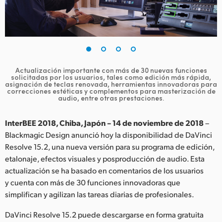
Finland
France
Germany
Actualización importante con más de 30 nuevas funciones
Hong Kong SAR, China
solicitadas por los usuarios, tales como edición más rápida,
asignación de teclas renovada, herramientas innovadoras para
correcciones estéticas y complementos para masterización de
India
audio, entre otras prestaciones.
Italy
InterBEE 2018, Chiba, Japón – 14 de noviembre de 2018
–
Blackmagic Design anunció hoy la disponibilidad de DaVinci
Japan
Resolve 15.2, una nueva versión para su programa de edición,
etalonaje, efectos visuales y posproducción de audio. Esta
Korea
actualización se ha basado en comentarios de los usuarios
Mexico
y cuenta con más de 30 funciones innovadoras que
simplifican y agilizan las tareas diarias de profesionales.
Malaysia
DaVinci Resolve 15.2 puede descargarse en forma gratuita