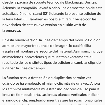
Netherlands
desde la página de soporte técnico de Blackmagic Design.
Además, la compañía llevará a cabo una demostración de esta
New Zealand
actualización en el stand 8216 durante la presente edición de
la feria InterBEE. También es posible mirar un video con las
Norway
novedades de esta nueva versión en el sitio web de
la empresa.
Poland
En esta nueva versión, la línea de tiempo del módulo Edición
Portugal
admite una mayor frecuencia de imagen, lo cual facilita
Singapore
y agiliza el montaje y el recorte del material. Asimismo, incluye
animaciones innovadoras que muestran exactamente el
South Africa
resultado de los distintos tipos de edición al cambiar clips de
lugar en la línea de tiempo
España
La función para la detección de duplicados permite ver
Sweden
cuándo se ha empleado el mismo clip más de una vez. Ahora
los archivos multimedia muestran indicadores de uso para la
Chinese Taipei
línea de tiempo abierta. Las líneas blancas verticales indican
el rango del clip empleado, mientras que las rojas horizontales
Turkey