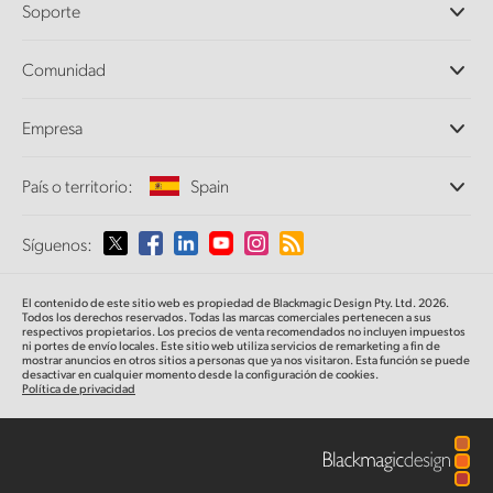
Soporte
DaVinci Resolve y Fusion
Mezcladores ATEM
Distribuidores
Comunidad
Ultimatte
Centro de soporte técnico
Grabadores digitales
Contáctanos
Comunidad Splice
Empresa
Captura y reproducción
Escáner Cintel
Oficinas
Conversión de formatos
País o territorio:
Spain
Perfil empresarial
Conversores profesionales
Colaboradores
Supervisión
Selecciona un país o territorio
Síguenos:
Medios
Almacenamiento en redes
MultiView
Argentina
El contenido de este sitio web es propiedad de Blackmagic Design Pty. Ltd. 2026.
Direccionamiento y distribución
Todos los derechos reservados. Todas las marcas comerciales pertenecen a sus
respectivos propietarios. Los precios de venta recomendados no incluyen impuestos
Transmisión y codificación
Australia
ni portes de envío locales. Este sitio web utiliza servicios de remarketing a fin de
mostrar anuncios en otros sitios a personas que ya nos visitaron. Esta función se puede
desactivar en cualquier momento desde la configuración de cookies.
Política de privacidad
Austria
Brazil