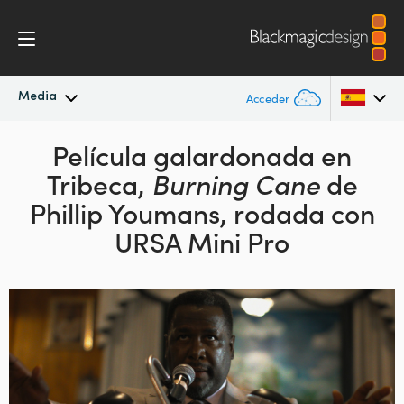
Media
Acceder
Novedades
Película galardonada en
Argentina
Tribeca,
Burning Cane
de
Australia
Archivo
Phillip Youmans,
rodada con
Austria
URSA Mini Pro
Imágenes
Brazil
Canada
China
Denmark