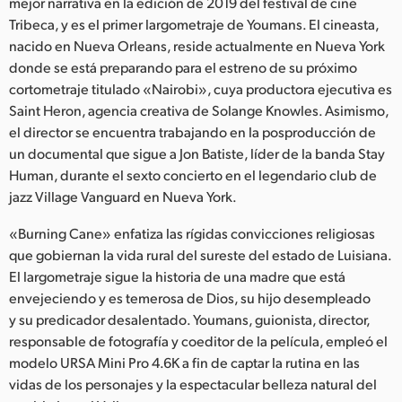
Netherlands
mejor narrativa en la edición de 2019 del festival de cine
Tribeca, y es el primer largometraje de Youmans. El cineasta,
New Zealand
nacido en Nueva Orleans, reside actualmente en Nueva York
donde se está preparando para el estreno de su próximo
Norway
cortometraje titulado «Nairobi», cuya productora ejecutiva es
Saint Heron, agencia creativa de Solange Knowles. Asimismo,
Poland
el director se encuentra trabajando en la posproducción de
un documental que sigue a Jon Batiste, líder de la banda Stay
Portugal
Human, durante el sexto concierto en el legendario club de
Singapore
jazz Village Vanguard en Nueva York.
«Burning Cane» enfatiza las rígidas convicciones religiosas
South Africa
que gobiernan la vida rural del sureste del estado de Luisiana.
España
El largometraje sigue la historia de una madre que está
envejeciendo y es temerosa de Dios, su hijo desempleado
Sweden
y su predicador desalentado. Youmans, guionista, director,
responsable de fotografía y coeditor de la película, empleó el
Chinese Taipei
modelo URSA Mini Pro 4.6K a fin de captar la rutina en las
vidas de los personajes y la espectacular belleza natural del
Turkey