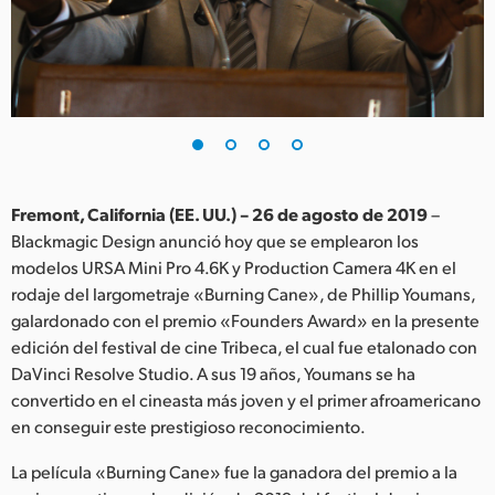
Finland
France
Germany
Hong Kong SAR, China
India
Fremont, California (EE. UU.) – 26 de agosto de 2019
–
Blackmagic Design anunció hoy que se emplearon los
Italy
modelos URSA Mini Pro 4.6K y Production Camera 4K en el
rodaje del largometraje «Burning Cane», de Phillip Youmans,
Japan
galardonado con el premio «Founders Award» en la presente
edición del festival de cine Tribeca, el cual fue etalonado con
Korea
DaVinci Resolve Studio. A sus 19 años, Youmans se ha
convertido en el cineasta más joven y el primer afroamericano
Mexico
en conseguir este prestigioso reconocimiento.
Malaysia
La película «Burning Cane» fue la ganadora del premio a la