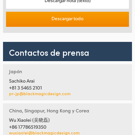
Descargar nota (texto)
Descargar todo
Contactos de prensa
Japón
Sachiko Arai
+81 3 5465 2101
pr-jp@blackmagicdesign.com
China, Singapur, Hong Kong y Corea
Wu Xiaolei (吴晓磊)
+86 17786519350
wuxiaolei@blackmagicdesign.com