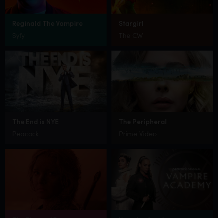
Reginald The Vampire
Stargirl
Syfy
The CW
The End is NYE
The Peripheral
Peacock
Prime Video