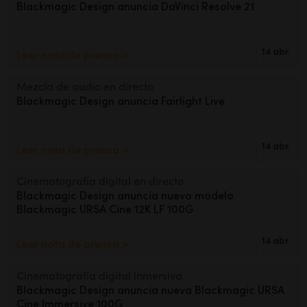
Netherlands
Blackmagic Design
anuncia DaVinci Resolve 21
New Zealand
14 abr.
Leer nota de prensa >
Norway
Mezcla de audio en directo
Poland
Blackmagic Design
anuncia Fairlight Live
Portugal
14 abr.
Leer nota de prensa >
Singapore
South Africa
Cinematografía digital en directo
Blackmagic Design
anuncia
nuevo modelo
España
Blackmagic URSA Cine 12K LF 100G
Sweden
14 abr.
Leer nota de prensa >
Chinese Taipei
Cinematografía digital inmersiva
Blackmagic Design anuncia
nueva Blackmagic URSA
Turkey
Cine Immersive 100G