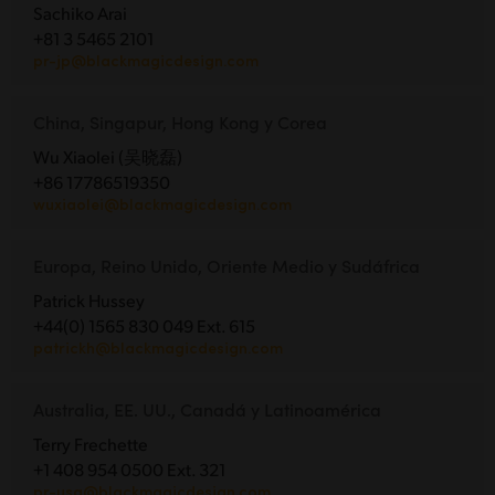
Sachiko Arai
+81 3 5465 2101
pr-jp@blackmagicdesign.com
China, Singapur, Hong Kong y Corea
Wu Xiaolei (吴晓磊)
+86 17786519350
wuxiaolei@blackmagicdesign.com
Europa, Reino Unido, Oriente Medio y Sudáfrica
Patrick Hussey
+44(0) 1565 830 049 Ext. 615
patrickh@blackmagicdesign.com
Australia, EE. UU., Canadá y Latinoamérica
Terry Frechette
+1 408 954 0500 Ext. 321
pr-usa@blackmagicdesign.com