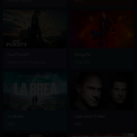
Prime Video
AMC
Joe Pickett
Kung Fu
Spectrum Originals
The CW
La Brea
Law and Order
NBC
NBC