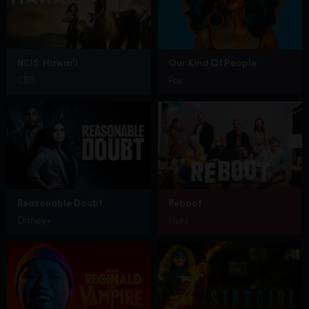
NCIS: Hawai’i
Our Kind Of People
CBS
Fox
Reasonable Doubt
Reboot
Disney+
Hulu