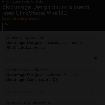
Producciones en directo
Finland
Blackmagic Design anuncia
nueva
línea UltraStudio Mini 12G
France
Leer nota de prensa >
28 jul.
Germany
Hong Kong SAR, China
Captura y reproducción
Blackmagic Design
anuncia nuevos
modelos
India
UltraStudio Express 3G
Italy
7 jul.
Leer nota de prensa >
Japan
Producciones en directo
Blackmagic Design anuncia versión
3.3 de
Korea
Blackmagic Camera para iOS
Mexico
15 abr.
Leer nota de prensa >
Malaysia
Aplicaciones profesionales