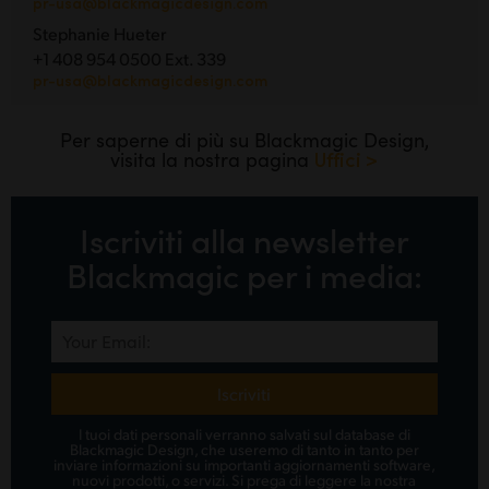
pr-usa@blackmagicdesign.com
Stephanie Hueter
+1 408 954 0500 Ext. 339
pr-usa@blackmagicdesign.com
Per saperne di più su Blackmagic Design,
visita la nostra pagina
Uffici >
Iscriviti alla newsletter
Blackmagic per i media:
Iscriviti
I tuoi dati personali verranno salvati sul database di
Blackmagic Design, che useremo di tanto in tanto per
inviare informazioni su importanti aggiornamenti software,
nuovi prodotti, o servizi. Si prega di leggere la nostra