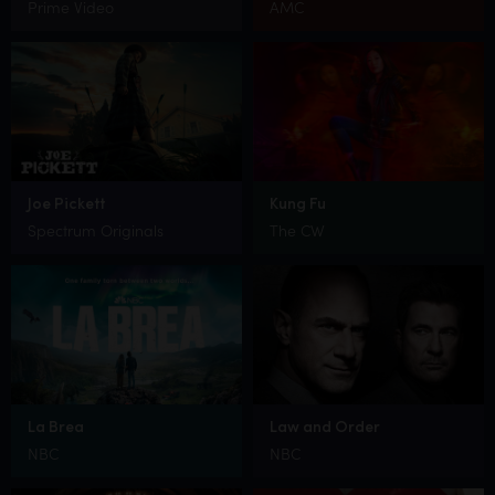
Prime Video
AMC
Joe Pickett
Kung Fu
Spectrum Originals
The CW
La Brea
Law and Order
NBC
NBC