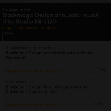
Finland
Produzione live
Blackmagic Design annuncia
i nuovi
France
UltraStudio Mini 12G
Germany
Leggi il comunicato stampa >
28 lug
Hong Kong SAR, China
Acquisizione e riproduzione
India
Blackmagic Design
presenta
i nuovi
UltraStudio
Express 3G
Italia
Japan
7 lug
Leggi il comunicato stampa >
Korea
Produzione live
Blackmagic Design
rilascia l’aggiornamento
Mexico
Blackmagic Camera for iOS 3.3
Malaysia
15 apr
Leggi il comunicato stampa >