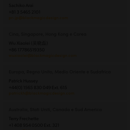
Sachiko Arai
+81 3 5465 2101
pr-jp@blackmagicdesign.com
Cina, Singapore, Hong Kong e Corea
Wu Xiaolei (吴晓磊)
+86 17786519350
wuxiaolei@blackmagicdesign.com
Europa, Regno Unito, Medio Oriente e Sudafrica
Patrick Hussey
+44(0) 1565 830 049 Ext. 615
patrickh@blackmagicdesign.com
Australia, Stati Uniti, Canada e Sud America
Terry Frechette
+1 408 954 0500 Ext. 321