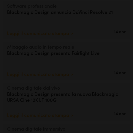
Netherlands
Software professionale
Blackmagic Design
annuncia DaVinci Resolve 21
New Zealand
Norway
14 apr
Leggi il comunicato stampa >
Poland
Mixaggio audio in tempo reale
Portugal
Blackmagic Design
presenta Fairlight Live
Singapore
14 apr
Leggi il comunicato stampa >
South Africa
Cinema digitale dal vivo
Spain
Blackmagic Design presenta
la nuova Blackmagic
URSA Cine 12K LF 100G
Sweden
14 apr
Leggi il comunicato stampa >
Chinese Taipei
Turkey
Cinema digitale immersivo