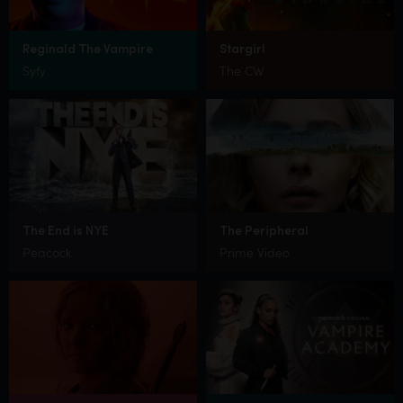
Reginald The Vampire
Stargirl
Syfy
The CW
The End is NYE
The Peripheral
Peacock
Prime Video