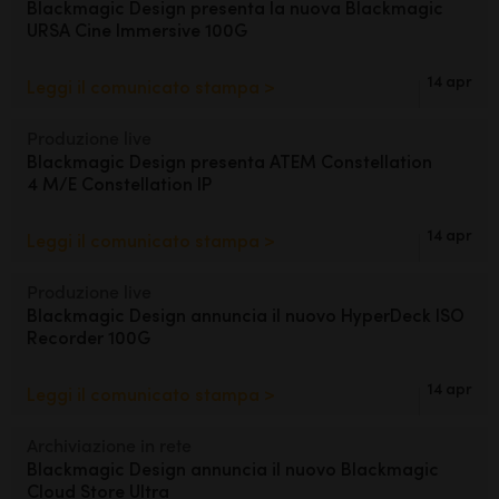
Blackmagic Design presenta
la nuova Blackmagic
URSA Cine Immersive 100G
UAE
Ukraine
14 apr
Leggi il comunicato stampa >
United Kingdom
Produzione live
Blackmagic Design presenta ATEM
Constellation
United States
4 M/E Constellation IP
14 apr
Leggi il comunicato stampa >
Produzione live
Blackmagic Design annuncia
il
nuovo HyperDeck ISO
Recorder 100G
14 apr
Leggi il comunicato stampa >
Archiviazione in rete
Blackmagic Design annuncia
il
nuovo Blackmagic
Cloud Store Ultra