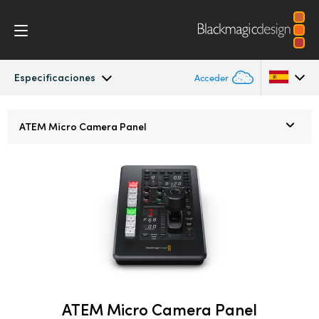
Especificaciones
Acceder
ATEM Constellation
Argentina
ATEM
Micro Camera Panel
Australia
Diseño
Austria
Características
Brazil
Soporte informático
Canada
Advanced Panel
China
Denmark
ATEM Micro Camera Panel
Camera Control