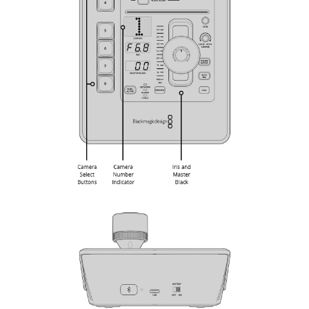
UAE
Ukraine
United Kingdom
United States