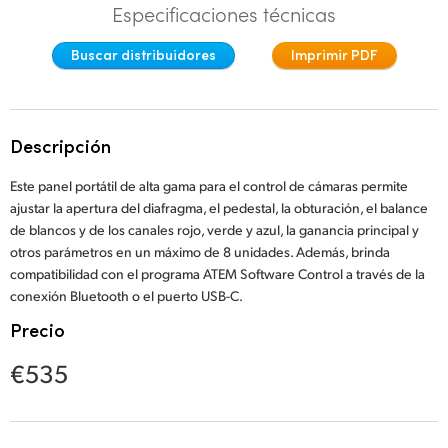
Especificaciones técnicas
Finland
Especificaciones
Buscar distribuidores
Imprimir PDF
France
Germany
Descripción
Hong Kong SAR, China
Este panel portátil de alta gama para el control de cámaras permite
India
ajustar la apertura del diafragma, el pedestal, la obturación, el balance
de blancos y de los canales rojo, verde y azul, la ganancia principal y
Italy
otros parámetros en un máximo de 8 unidades. Además, brinda
compatibilidad con el programa ATEM Software Control a través de la
Japan
conexión Bluetooth o el puerto USB-C.
Korea
Precio
Mexico
€535
Malaysia