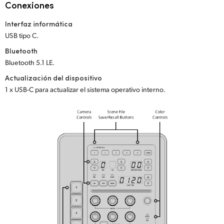
Netherlands
Conexiones
New Zealand
Interfaz informática
USB tipo C.
Norway
Bluetooth
Bluetooth 5.1 LE.
Poland
Actualización del dispositivo
Portugal
1 x USB-C para actualizar el sistema operativo interno.
Singapore
South Africa
España
Sweden
Chinese Taipei
Turkey