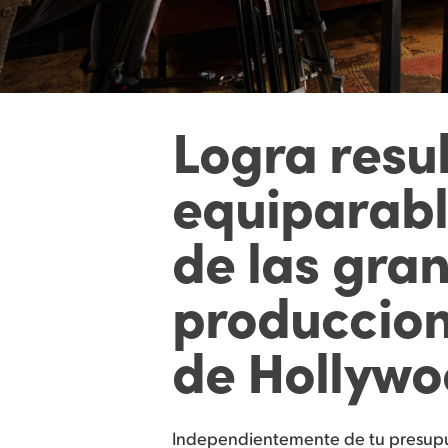
Logra resu
equiparabl
de las gra
produccio
de Hollyw
Independientemente de tu presupu