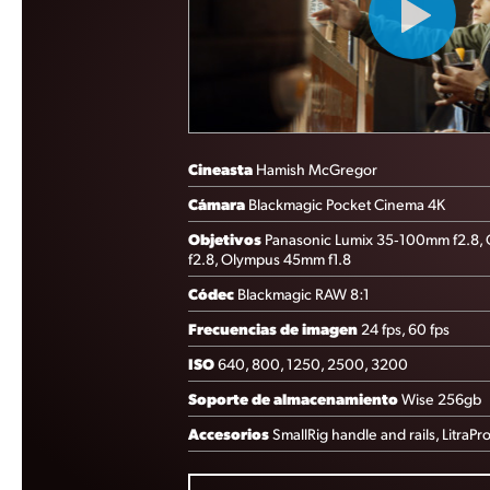
Cineasta
Hamish McGregor
Cámara
Blackmagic Pocket Cinema 4K
Objetivos
Panasonic Lumix 35‑100mm f2.8,
f2.8, Olympus 45mm f1.8
Códec
Blackmagic RAW 8:1
Frecuencias de imagen
24 fps, 60 fps
ISO
640, 800, 1250, 2500, 3200
Soporte de almacenamiento
Wise 256gb
Accesorios
SmallRig handle and rails, LitraPr