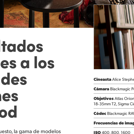
ltados
es a los
ndes
Cineasta
Alice Steph
nes
Cámara
Blackmagic P
Objetivos
Atlas Orio
ood
18‑35mm T2, Sigma C
Códec
Blackmagic RA
Frecuencias de ima
esto, la gama de modelos
ISO
400, 800, 1600