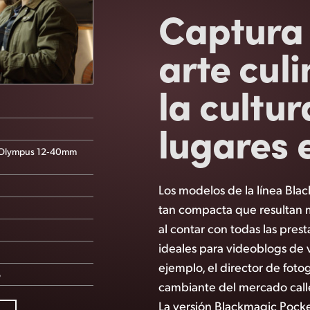
Captur
arte culi
la
cultur
lugares 
 Olympus 12‑40mm
Los modelos de la línea Bl
tan compacta que resultan m
al contar con todas las pres
ideales para videoblogs de v
ejemplo, el director de fotog
o
cambiante del mercado calle
La versión Blackmagic Pock