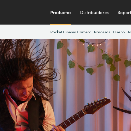
Productos
Distribuidores
Sopor
Pocket Cinema Camera
Diseño
A
Procesos