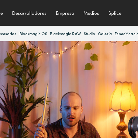
te
Desarrolladores
Empresa
Medios
Splice
ccesorios
Blackmagic OS
Blackmagic RAW
Studio
Galería
Especificaci