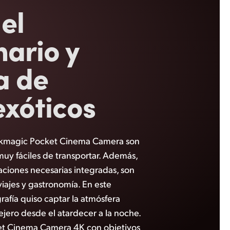
a
el
nario y
a de
exóticos
ackmagic Pocket Cinema Camera son
uy fáciles de transportar. Además,
taciones necesarias integradas, son
iajes y gastronomía. En este
rafía quiso captar la atmósfera
jero desde el atardecer a la noche.
et Cinema Camera 4K con objetivos