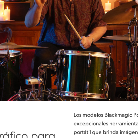
Los modelos Blackmagic 
excepcionales herramienta
ráfico para
portátil que brinda imágen