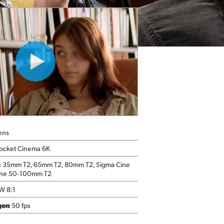
ens
ocket Cinema 6K
n 35mm T2, 65mm T2, 80mm T2, Sigma Cine
ine 50‑100mm T2
W 8:1
gen
50 fps