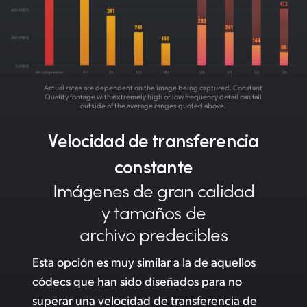
Actual rates are dependent on the image being captured. Constant
Quality footage with
extremely high or low frequency detail can fall
outside of the average ranges quoted above.
Velocidad de
transferencia
constante
Imágenes de
gran
calidad
y tamaños
de
archivo predecibles
Esta opción es muy similar a la de aquellos
códecs que han sido diseñados para no
superar una velocidad de transferencia de