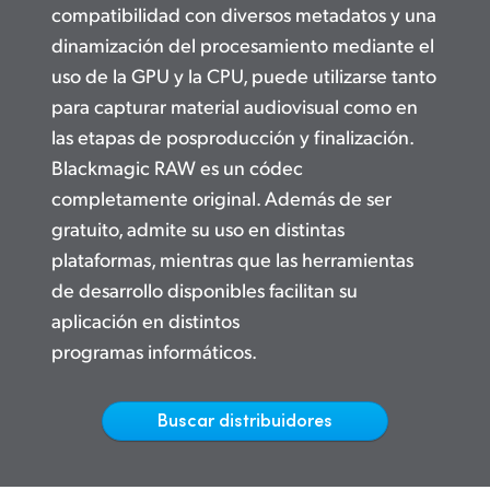
Netherlands
compatibilidad con diversos metadatos y una
dinamización del procesamiento mediante el
New Zealand
uso de la GPU y la CPU, puede utilizarse tanto
Norway
para capturar material audiovisual como en
las etapas de posproducción y finalización.
Poland
Blackmagic RAW es un códec
Portugal
completamente original. Además de ser
gratuito, admite su uso en distintas
Singapore
plataformas, mientras que las herramientas
South Africa
de desarrollo disponibles facilitan su
aplicación en distintos
España
programas informáticos.
Sweden
Buscar distribuidores
Chinese Taipei
Turkey