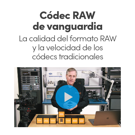
UAE
Códec RAW
de vanguardia
Ukraine
United Kingdom
La calidad del formato RAW
y la velocidad de los
United States
códecs tradicionales