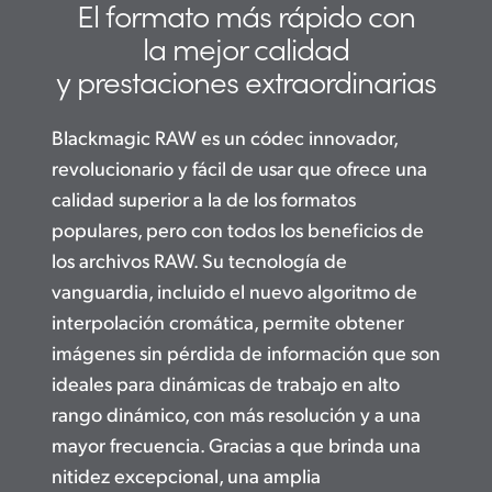
El formato más
rápido con
Finland
la mejor
calidad
Posproducción
France
y prestaciones
extraordinarias
Galería
Germany
Blackmagic RAW es un códec innovador,
Especificaciones
Hong Kong SAR, China
revolucionario y fácil de usar que ofrece una
calidad superior a la de los formatos
India
populares, pero con todos los beneficios de
los archivos RAW. Su tecnología de
Italy
vanguardia, incluido el nuevo algoritmo de
Japan
interpolación cromática, permite obtener
imágenes sin pérdida de información que son
Korea
ideales para dinámicas de trabajo en alto
Mexico
rango dinámico, con más resolución y a una
mayor frecuencia. Gracias a que brinda una
Malaysia
nitidez excepcional, una amplia