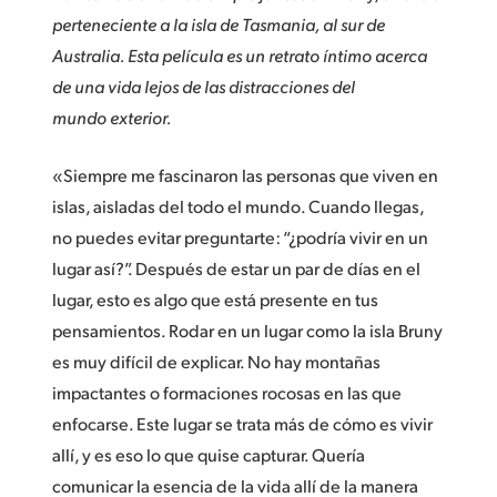
Netherlands
perteneciente a la isla de Tasmania, al sur de
New Zealand
Australia. Esta película es un retrato íntimo acerca
de una vida lejos de las distracciones del
Norway
mundo exterior.
Poland
«Siempre me fascinaron las personas que viven en
Portugal
islas, aisladas del todo el mundo. Cuando llegas,
no puedes evitar preguntarte: “¿podría vivir en un
Singapore
lugar así?”. Después de estar un par de días en el
South Africa
lugar, esto es algo que está presente en tus
pensamientos. Rodar en un lugar como la isla Bruny
España
es muy difícil de explicar. No hay montañas
Sweden
impactantes o formaciones rocosas en las que
enfocarse. Este lugar se trata más de cómo es vivir
Chinese Taipei
allí, y es eso lo que quise capturar. Quería
Turkey
comunicar la esencia de la vida allí de la manera