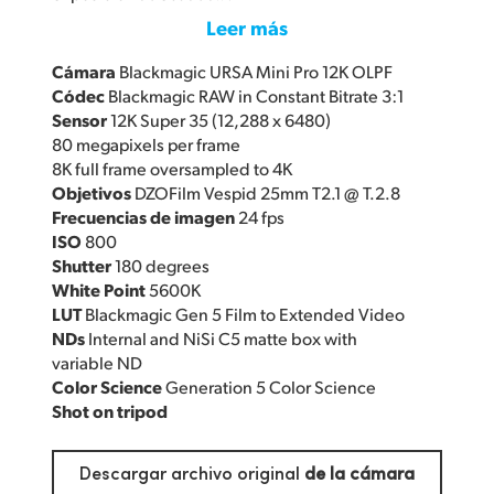
Leer más
Cámara
Blackmagic URSA Mini Pro 12K OLPF
Códec
Blackmagic RAW in Constant Bitrate 3:1
Sensor
12K Super 35 (12,288 x 6480)
80 megapixels per frame
8K full frame oversampled to 4K
Objetivos
DZOFilm Vespid 25mm T2.1 @ T.2.8
Frecuencias de imagen
24 fps
ISO
800
Shutter
180 degrees
White Point
5600K
LUT
Blackmagic Gen 5 Film to Extended Video
NDs
Internal and NiSi C5 matte box with
variable ND
Color Science
Generation 5 Color Science
Shot on tripod
Descargar archivo original
de la cámara