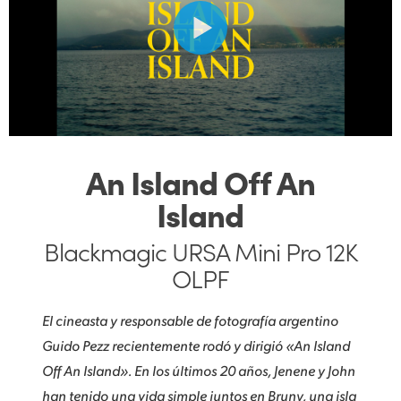
Finland
Posproducción
France
Galería
Germany
Especificaciones
Hong Kong SAR, China
An Island Off An
India
Island
Italy
Blackmagic URSA Mini Pro 12K
Japan
OLPF
Korea
El cineasta y responsable de fotografía argentino
Mexico
Guido Pezz recientemente rodó y dirigió «An Island
Malaysia
Off An Island». En los últimos 20 años, Jenene y John
han tenido una vida simple juntos en Bruny, una isla