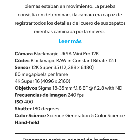
piernas estaban en movimiento. La prueba
consistía en determinar si la cámara era capaz de
registrar todos los detalles del cuero de sus zapatos
mientras caminaba por la nieve».
Leer más
Cámara
Blackmagic URSA Mini Pro 12K
Códec
Blackmagic RAW in Constant Bitrate 12:1
Sensor
12K Super 35 (12,288 x 6480)
80 megapixels per frame
4K Super 16 (4096 x 2160)
Objetivos
Sigma 18-35mm f.1.8 EF @ f.2.8 with ND
Frecuencias de imagen
240 fps
ISO
400
Shutter
180 degrees
Color Science
Science Generation 5 Color Science
Hand-held
Descargar archivo original
de la cámara