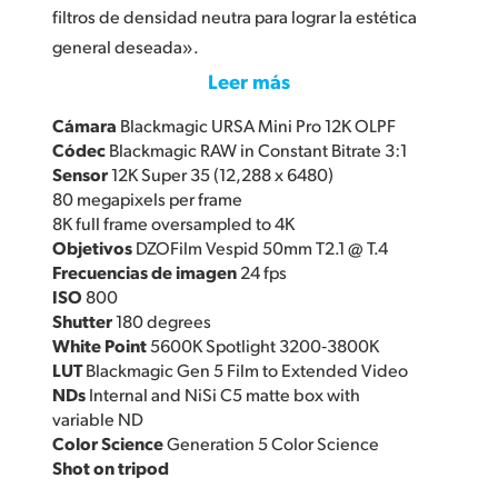
filtros de densidad neutra para lograr la estética
general deseada».
Leer más
Cámara
Blackmagic URSA Mini Pro 12K OLPF
Códec
Blackmagic RAW in Constant Bitrate 3:1
Sensor
12K Super 35 (12,288 x 6480)
80 megapixels per frame
8K full frame oversampled to 4K
Objetivos
DZOFilm Vespid 50mm T2.1 @ T.4
Frecuencias de imagen
24 fps
ISO
800
Shutter
180 degrees
White Point
5600K Spotlight 3200‑3800K
LUT
Blackmagic Gen 5 Film to Extended Video
NDs
Internal and NiSi C5 matte box with
variable ND
Color Science
Generation 5 Color Science
Shot on tripod