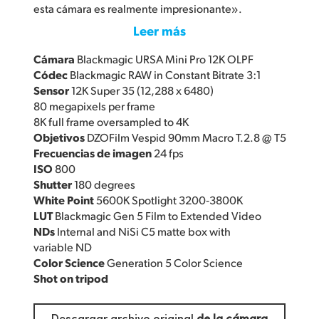
esta cámara es realmente impresionante».
Leer más
Cámara
Blackmagic URSA Mini Pro 12K OLPF
Códec
Blackmagic RAW in Constant Bitrate 3:1
Sensor
12K Super 35 (12,288 x 6480)
80 megapixels per frame
8K full frame oversampled to 4K
Objetivos
DZOFilm Vespid 90mm Macro T.2.8 @ T5
Frecuencias de imagen
24 fps
ISO
800
Shutter
180 degrees
White Point
5600K Spotlight 3200‑3800K
LUT
Blackmagic Gen 5 Film to Extended Video
NDs
Internal and NiSi C5 matte box with
variable ND
Color Science
Generation 5 Color Science
Shot on tripod
Descargar archivo original
de la cámara