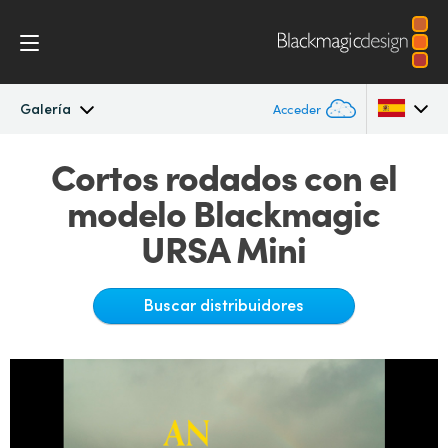
Galería
Acceder
Cortos rodados con el
Blackmagic URSA Mini Pro
Argentina
modelo Blackmagic
Australia
Procesos
URSA Mini
Austria
Diseño
Brazil
Buscar distribuidores
Accesorios
Canada
Blackmagic OS
China
Denmark
Blackmagic RAW