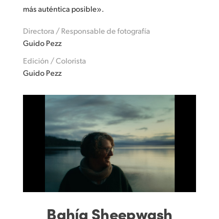
más auténtica posible».
UAE
Directora / Responsable de fotografía
Ukraine
Guido Pezz
United Kingdom
Edición / Colorista
Guido Pezz
United States
Bahía Sheepwash