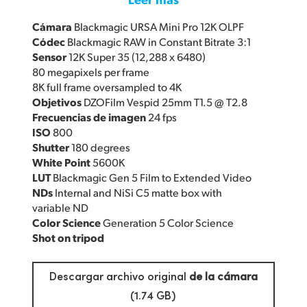
Cámara
Blackmagic URSA Mini Pro 12K OLPF
Códec
Blackmagic RAW in Constant Bitrate 3:1
Sensor
12K Super 35 (12,288 x 6480)
80 megapixels per frame
8K full frame oversampled to 4K
Objetivos
DZOFilm Vespid 25mm T1.5 @ T2.8
Frecuencias de imagen
24 fps
ISO
800
Shutter
180 degrees
White Point
5600K
LUT
Blackmagic Gen 5 Film to Extended Video
NDs
Internal and NiSi C5 matte box with
variable ND
Color Science
Generation 5 Color Science
Shot on tripod
Descargar archivo original
de la cámara
(1.74 GB)