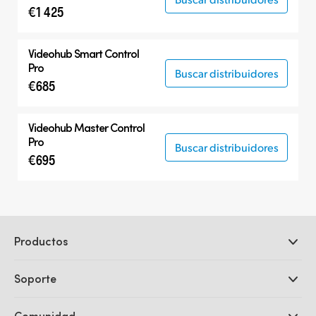
€1 425
Videohub Smart Control
Pro
Buscar distribuidores
€685
Videohub Master Control
Pro
Buscar distribuidores
€695
Productos
Cámaras profesionales
Soporte
DaVinci Resolve y Fusion
Mezcladores ATEM
Distribuidores
Comunidad