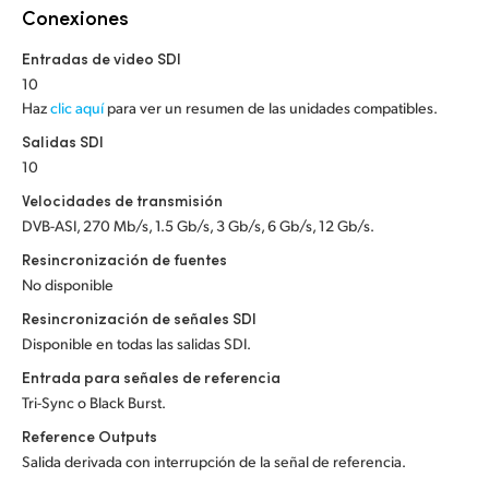
Netherlands
Conexiones
New Zealand
Entradas de video SDI
10
Norway
Haz
clic aquí
para ver un resumen de las unidades compatibles.
Salidas SDI
Poland
10
Portugal
Velocidades de transmisión
DVB-ASI, 270 Mb/s, 1.5 Gb/s, 3 Gb/s, 6 Gb/s, 12 Gb/s.
Singapore
Resincronización de fuentes
South Africa
No disponible
Resincronización de señales SDI
España
Disponible en todas las salidas SDI.
Entrada para señales de referencia
Sweden
Tri-Sync o Black Burst.
Chinese Taipei
Reference Outputs
Salida derivada con interrupción de la señal de referencia.
Turkey