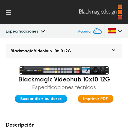
Especificaciones
Acceder
Blackmagic Videohub
Argentina
Blackmagic
Videohub 10x10 12G
Australia
Galería
Austria
Especificaciones
Blackmagic Videohub 10x10 12G
Brazil
Especificaciones técnicas
Canada
Buscar distribuidores
Imprimir PDF
China
Denmark
Descripción