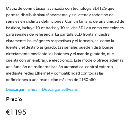
Finland
Matriz de conmutación avanzada con tecnología SDI 12G que
permite distribuir simultáneamente y sin latencia todo tipo de
France
señales en distintas definiciones. Con un tamaño de una unidad de
bastidor, incluye 10 entradas y 10 salidas SDI, así como conexiones
Germany
para señales de referencia. La pantalla LCD frontal muestra
claramente las imágenes respectivas y el formato, así como la
Hong Kong SAR, China
fuente y el destino asignado. Las señales pueden distribuirse
directamente mediante los botones y el mando giratorio, que
India
cuenta con un embrague electrónico. Este modelo ofrece además
una función de resincronización automática, control externo
Italy
mediante redes Ethernet y compatibilidad con todas las
definiciones a una resolución máxima de 2160p60.
Japan
Descargar manual
Descargar software
Korea
Precio
Mexico
€1 195
Malaysia