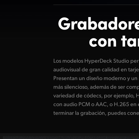
Grabadore
con ta
Los modelos HyperDeck Studio perm
almacenamiento a tu PC para acceder 
audiovisual de gran calidad en tarj
tu programa de edición favorito. Asim
Presentan un diseño moderno y un 
generan códigos de tiempo y señales
más silencioso, además de ser com
grabar de forma aislada y sincroniz
variedad de códecs, por ejemplo,
estos motivos, son ideales para tra
con audio PCM o AAC, o H.265 en el
terminar la grabación, puedes cone