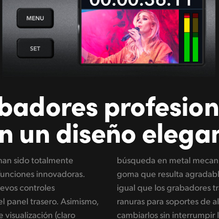
badores profesion
n un diseño elega
an sido totalmente
a superficie suave de
funciones innovadoras.
y un embrague activo, al
evos controles
A su vez, las dos
l panel trasero. Asimismo,
macenamiento permiten
 visualización (claro
ción. Los modelos más