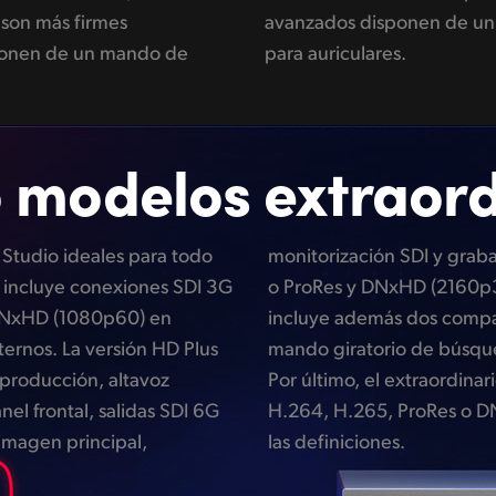
 son más firmes
 conexión frontal
isponen de un mando de
para auriculares.
 modelos extraord
Studio ideales para todo
archivos H.264 (1080p60)
i incluye conexiones SDI 3G
su parte, el modelo HD Pro
 DNxHD (1080p60) en
ara unidades SSD y un
ternos. La versión HD Plus
en metal mecanizado.
producción, altavoz
4K Pro graba archivos
nel frontal, salidas SDI 6G
 (2160p60) en todas
a imagen principal,
las definiciones.