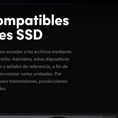
ompatibles
es SSD
les.