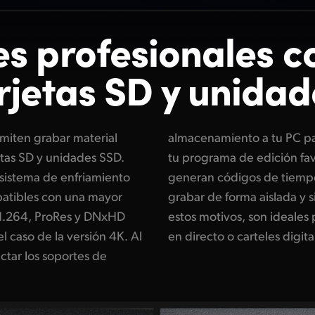
s profesionales c
rjetas
SD y unidad
iten grabar material
a los archivos mediante
etas SD y unidades SSD.
ismo, estos dispositivos
sistema de enfriamiento
 de referencia, a fin de
patibles con una mayor
ar varias unidades. Por
 H.264, ProRes y DNxHD
nsmisiones, producciones
 caso de la versión 4K. Al
en directo o carteles digita
ctar los soportes de