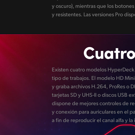
y oscuro), mientras que los botones
avanzados disponen de un altavoz y una
y resistentes. Las versiones Pro d
Cuatro
Existen cuatro modelos HyperDeck 
monitorización SDI y grabación en 
tipo de trabajos. El modelo HD Min
o ProRes y DNxHD (2160p30). Por 
y graba archivos H.264, ProRes o
incluye además dos compartimientos p
tarjetas SD y UHS-II o discos USB ex
mando giratorio de búsqueda 
dispone de mejores controles de re
Por último, el extraordinario modelo 
y conexión para auriculares en el pa
H.264, H.265, ProRes o DNx
a fin de reproducir el canal alfa y l