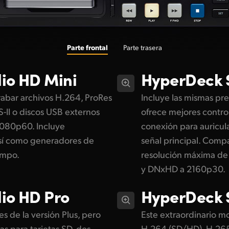
Parte frontal
Parte trasera
io HD Mini
HyperDeck
abar archivos H.264, ProRes
Incluye las mismas pre
-II o discos USB externos
ofrece mejores control
1080p60. Incluye
conexión para auricular
sí como generadores de
señal principal. Compa
empo.
resolución máxima de
y DNxHD a 2160p30.
io HD Pro
HyperDeck
s de la versión Plus, pero
Este extraordinario m
s para tarjetas SD, dos
H.264 (SD/HD), H.265