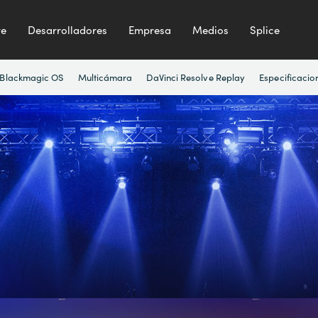
te
Desarrolladores
Empresa
Medios
Splice
Blackmagic OS
Multicámara
DaVinci Resolve Replay
Especificacio