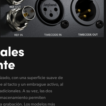
ales
nte