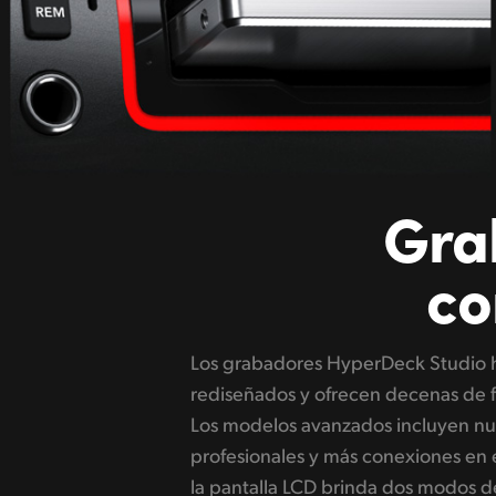
Gra
co
Los grabadores HyperDeck Studio h
búsqueda en metal mecanizado, con un
rediseñados y ofrecen decenas de 
goma que resulta agradable al tacto 
Los modelos avanzados incluyen nu
igual que los grabadores tradicionales. 
profesionales y más conexiones en e
ranuras para soportes de al
la pantalla LCD brinda dos modos de
cambiarlos sin interrumpir la graba