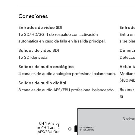
Conexiones
Entradas de video SDI
Entrad
1 x SD/HD/3G. 1 de respaldo con activación
Entra e
automática en caso de falla en
la salida principal.
si se pie
Salidas de video SDI
Definic
1 x SDI derivada.
Detecci
Salidas de audio analógico
Actuali
4 canales de audio analógico profesional balanceado.
Mediante
(480 Mb
Salidas de audio digital
Resinc
8 canales de audio AES/EBU profesional balanceado.
Sí