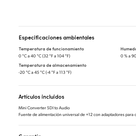
Especificaciones ambientales
Temperatura de funcionamiento
Humeda
0 °C a 40 °C (32 °F a 104 °F)
0 % a 9
Temperatura de almacenamiento
-20 °C a 45 °C (-4 °F a 113 °F)
Artículos incluidos
Mini Converter SDI to Audio
Fuente de alimentación universal de +12 con adaptadores para di