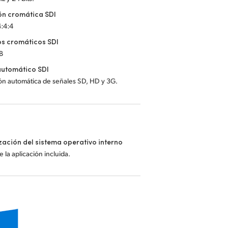
ón cromática SDI
4:4:4
s cromáticos SDI
B
automático SDI
ón automática de señales SD, HD y 3G.
zación del sistema operativo interno
 la aplicación incluida.