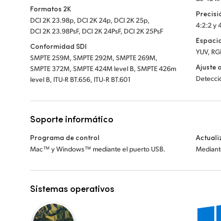
Formatos 2K
Precisi
DCI 2K 23.98p, DCI 2K 24p, DCI 2K 25p,
4:2:2 y 
DCI 2K 23.98PsF, DCI 2K 24PsF, DCI 2K 25PsF
Espacio
Conformidad SDI
YUV, RG
SMPTE 259M, SMPTE 292M, SMPTE 269M,
Ajuste 
SMPTE 372M, SMPTE 424M level B, SMPTE 426m
Detecci
level B, ITU-R BT.656, ITU‑R BT.601
Soporte informático
Programa de control
Actuali
Mac™ y Windows™ mediante el puerto USB.
Mediante
Sistemas operativos