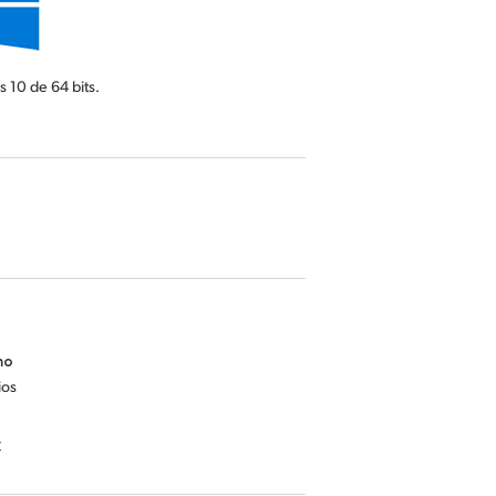
s 10
de 64 bits.
mo
ios
C