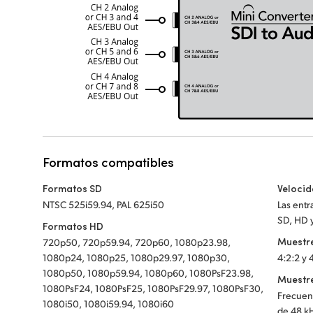
Formatos compatibles
Formatos SD
Velocid
NTSC 525i59.94, PAL 625i50
Las ent
SD, HD y
Formatos HD
Muestre
720p50, 720p59.94, 720p60, 1080p23.98,
1080p24, 1080p25, 1080p29.97, 1080p30,
4:2:2 y 
1080p50, 1080p59.94, 1080p60, 1080PsF23.98,
Muestre
1080PsF24, 1080PsF25, 1080PsF29.97, 1080PsF30,
Frecuenc
1080i50, 1080i59.94, 1080i60
de 48 kH