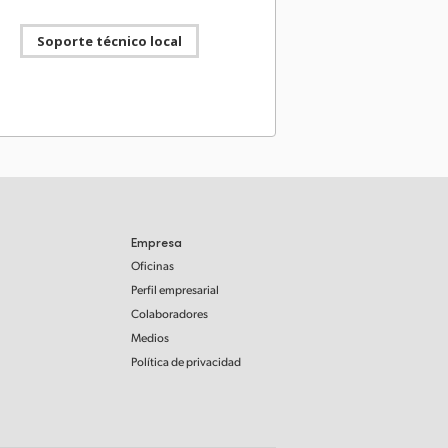
@BMD_NewsES
Soporte técnico local
agic Camera 10.2.1. Esta actualización incluye
s en la función de grabación y reproducción
mato H.265 o H.264 para el modelo Blackmagic
roadcast G2. Disponible
w.blackmagicdesign.com/es/support/
Blackmagic Design
27 julio 2026
@BMD_NewsES
s modelos UltraStudio Mini 12G! Tres modelos
nte portátiles para captura y reproducción
tenidos con tecnología Thunderbolt™ 4, puerto
Empresa
 dos conexiones SDI 12G para reproducir el
Oficinas
lfa y la imagen principal a 10 bits.
/bmd.link/es/tmV4W7
Perfil empresarial
Colaboradores
Blackmagic Design
Medios
21 julio 2026
@BMD_NewsES
Política de privacidad
i Resolve 21.0.3 Nuevos modos de aceleración
ntización de la velocidad de procesamiento y las
 de fotogramas, así como mejoras en la gestión
hivos entrelazados y opciones de codificación
ync para sistemas Intel más antiguos.