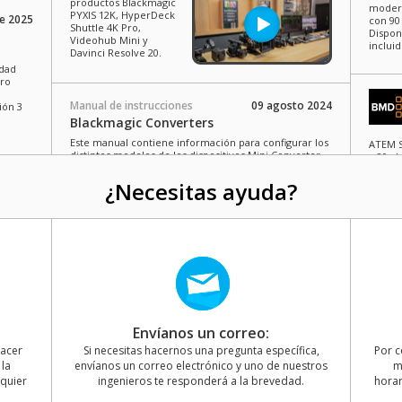
productos Blackmagic
modern
PYXIS 12K, HyperDeck
e 2025
con 90
Shuttle 4K Pro,
Dispon
Videohub Mini y
incluid
Davinci Resolve 20.
idad
tro
Manual de instrucciones
09 agosto 2024
ión 3
Blackmagic Converters
Este manual contiene información para configurar los
ATEM S
distintos modelos de los dispositivos Mini Converter,
a 80 al
Heavy Duty Mini Converter, Battery Converter y Micro
mezcla
Converter.
Dispon
¿Necesitas ayuda?
o 2025
Mac OS, Windows & Linux
Descargar
l nuevo
Manual de instrucciones
22 diciembre 2023
ATEM Microphone Converter
DaVinc
con di
Este manual de instrucciones brinda toda la
compat
información necesaria para configurar y utilizar el
con com
nuevo ATEM Microphone Converter.
io 2025
Envíanos un correo:
selecc
https:
Mac OS & Windows
Descargar
hacer
Si necesitas hacernos una pregunta específica,
Por c
l nuevo
la
envíanos un correo electrónico y uno de nuestros
m
s
lquier
ingenieros te responderá a la brevedad.
horar
Video informativo
17 abril 2023