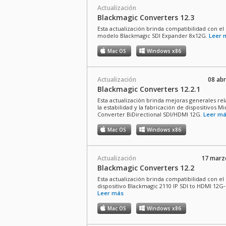
Actualización
Blackmagic Converters 12.3
Esta actualización brinda compatibilidad con e
modelo Blackmagic SDI Expander 8x12G.
Leer 
Mac OS
Windows x86
Actualización
08 abr
Blackmagic Converters 12.2.1
Esta actualización brinda mejoras generales rela
la estabilidad y la fabricación de dispositivos Mi
Converter BiDirectional SDI/HDMI 12G.
Leer m
Mac OS
Windows x86
Actualización
17 marz
Blackmagic Converters 12.2
Esta actualización brinda compatibilidad con e
dispositivo Blackmagic 2110 IP SDI to HDMI 12G‑
Leer más
Mac OS
Windows x86