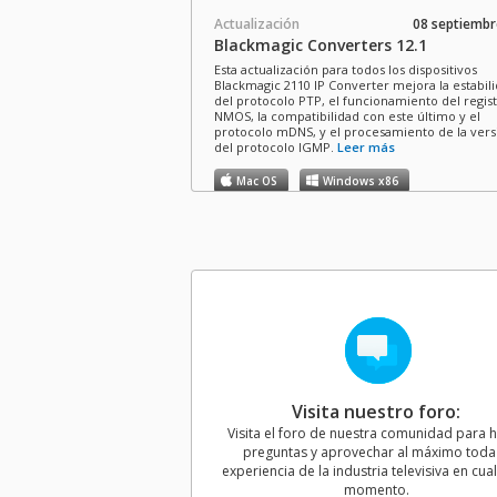
Actualización
08 septiembr
Blackmagic Converters 12.1
Esta actualización para todos los dispositivos
Blackmagic 2110 IP Converter mejora la estabil
del protocolo PTP, el funcionamiento del regis
NMOS, la compatibilidad con este último y el
protocolo mDNS, y el procesamiento de la vers
del protocolo IGMP.
Leer más
Mac OS
Windows x86
Actualización
13 agost
Blackmagic Converters 12.0
Esta actualización brinda compatibilidad con e
Blackmagic 2110 SDI to HDMI 12G.
Leer más
Mac OS
Windows x86
Actualización
14 jul
Visita nuestro foro:
Blackmagic Converters 11.0
Visita el foro de nuestra comunidad para 
Esta actualización brinda compatibilidad con e
preguntas y aprovechar al máximo toda 
Blackmagic 2110 IP UpDownCross 12G.
Leer má
experiencia de la industria televisiva en cua
momento.
Mac OS
Windows x86