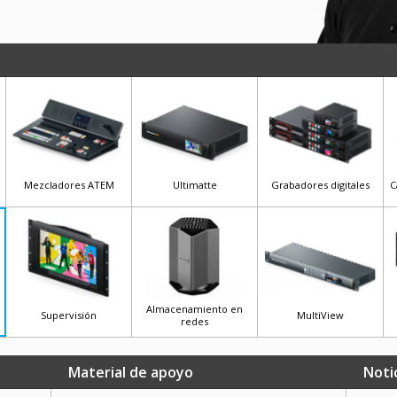
Mezcladores ATEM
Ultimatte
Grabadores digitales
C
Almacenamiento en
Supervisión
MultiView
redes
Material de apoyo
Noti