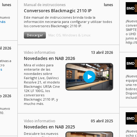
lunes
Manual de instrucciones
lunes
Conversores Blackmagic 2110 IP
l nuevo
Este manual de instrucciones brinda toda la
¡Nuevo
más
información necesaria para configurar y utilizar todos
conver
los conversores Blackmagic 2110 IP.
SMPTE 
o UHD 
Mac OS, Windows & Linux
Descargar
junio a
http:/
il 2026
Video informativo
13 abril 2026
Novedades en NAB 2026
tivas a
cro
Mira el video para
ás
enterarte de las
novedades sobre
¡Nuevo
Fairlight Live, DaVinci
equipo
Resolve 21, el modelo
una re
Blackmagic URSA Cine
bidire
12K LF 100G, los
Dispon
conversores
o 2026
incluid
Blackmagic 2110 IP, y
mucho más.
l nuevo
10.
Video informativo
05 abril 2025
Novedades en NAB 2025
¡Nuevo
Descubre los nuevos
ocho c