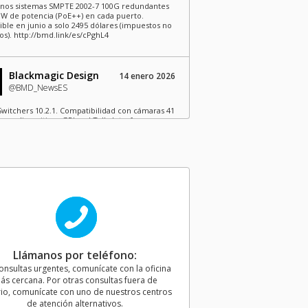
os sistemas SMPTE 2002-7 100G redundantes
 W de potencia (PoE++) en cada puerto.
ible en junio a solo 2495 dólares (impuestos no
os). http://bmd.link/es/cPghL4
Blackmagic Design
14 enero 2026
@BMD_NewsES
witchers 10.2.1. Compatibilidad con cámaras 41
 usar dispositivos GPI and Tally Interface con
dores ATEM 4 M/E Constellation 4K Plus.
ible ya: http://bmd.link/es/7t73Ap
Blackmagic Design
martes
@BMD_NewsES
i Resolve 21.0.4. Revinculación de clips proxy
ferentes extensiones de archivo y
ibilidad con más formatos X-OCN, así como
andos para API a fin de revisar los clips
Llámanos por teléfono:
ionados en la línea de tiempo. Disponible ya:
//bmd.link/es/xddFzx
onsultas urgentes, comunícate con la oficina
ás cercana. Por otras consultas fuera de
io, comunícate con uno de nuestros centros
Blackmagic Design
de atención alternativos.
30 julio 2026