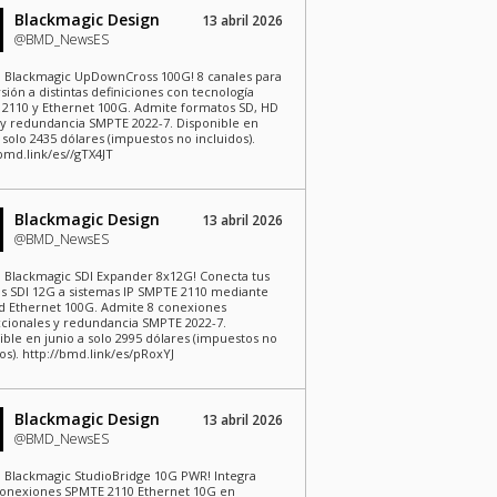
Blackmagic Design
13 abril 2026
@BMD_NewsES
 Blackmagic UpDownCross 100G! 8 canales para
sión a distintas definiciones con tecnología
2110 y Ethernet 100G. Admite formatos SD, HD
y redundancia SMPTE 2022-7. Disponible en
 solo 2435 dólares (impuestos no incluidos).
/bmd.link/es//gTX4JT
Blackmagic Design
13 abril 2026
@BMD_NewsES
 Blackmagic SDI Expander 8x12G! Conecta tus
s SDI 12G a sistemas IP SMPTE 2110 mediante
d Ethernet 100G. Admite 8 conexiones
ccionales y redundancia SMPTE 2022-7.
ible en junio a solo 2995 dólares (impuestos no
os). http://bmd.link/es/pRoxYJ
Blackmagic Design
13 abril 2026
@BMD_NewsES
 Blackmagic StudioBridge 10G PWR! Integra
onexiones SPMTE 2110 Ethernet 10G en