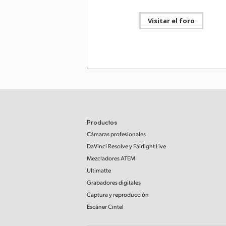
Visitar el foro
Actualización
04 abr
Blackmagic Converters 10.4
Esta actualización brinda compatibilidad con e
Blackmagic 2110 IP Converter 8x12G SFP.
Leer 
Mac OS
Windows x86
Actualización
23 diciemb
Blackmagic Converters 10.3
Esta actualización brinda compatibilidad con e
Productos
Blackmagic 2110 IP Converter 4x12G PWR.
Leer
Cámaras profesionales
Mac OS
Windows x86
DaVinci Resolve
y Fairlight Live
Mezcladores ATEM
Ultimatte
Actualización
28 noviembr
Blackmagic Converters 10.2
Grabadores digitales
Esta actualización brinda compatibilidad con e
Captura y reproducción
Blackmagic 2110 IP Presentation Converter.
Le
Escáner Cintel
Mac OS
Windows x86