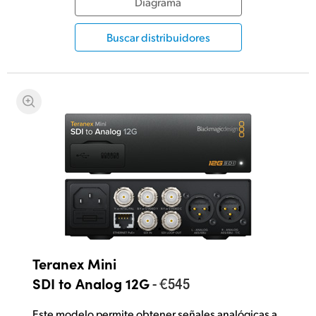
Diagrama
Buscar distribuidores
Teranex Mini
- €545
SDI to Analog 12G
Este modelo permite obtener señales analógicas a