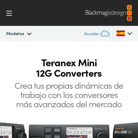
Modelos
Acceder
Teranex Mini
Argentina
Teranex Mini
Australia
Procesos
12G Converters
Austria
Crea tus propias dinámicas de
Modelos
Brazil
trabajo
con
los conversores
Especificaciones
más avanzados del mercado
Canada
China
Denmark