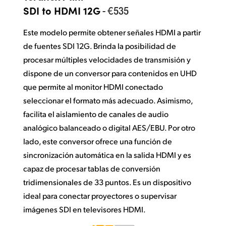
Netherlands
- €535
SDI to HDMI 12G
New Zealand
Este modelo permite obtener señales HDMI a partir
Norway
de fuentes SDI 12G. Brinda la posibilidad de
procesar múltiples velocidades de transmisión y
Poland
dispone de un conversor para contenidos en UHD
que permite al monitor HDMI conectado
Portugal
seleccionar el formato más adecuado. Asimismo,
Singapore
facilita el aislamiento de canales de audio
analógico balanceado o digital AES/EBU. Por otro
South Africa
lado, este conversor ofrece una función de
España
sincronización automática en la salida HDMI y es
capaz de procesar tablas de conversión
Sweden
tridimensionales de 33 puntos. Es un dispositivo
ideal para conectar proyectores o supervisar
Chinese Taipei
imágenes SDI en televisores HDMI.
Turkey