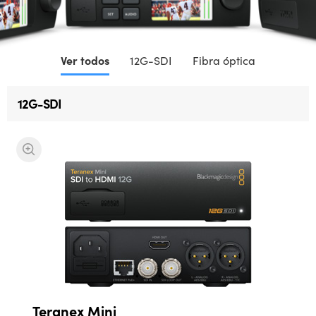
Finland
France
Ver todos
12G-SDI
Fibra óptica
Germany
12G-SDI
Hong Kong SAR, China
India
Italy
Japan
Korea
Mexico
Malaysia
Teranex Mini