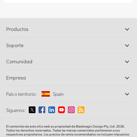
Productos
Cámaras profesionales
Soporte
DaVinci Resolve y Fusion
Mezcladores ATEM
Distribuidores
Comunidad
Ultimatte
Centro de soporte técnico
Grabadores digitales
Contáctanos
Comunidad Splice
Empresa
Captura y reproducción
Escáner Cintel
Oficinas
Conversión de formatos
País o territorio:
Spain
Perfil empresarial
Conversores profesionales
Colaboradores
Supervisión
Selecciona un país o territorio
Síguenos:
Medios
Almacenamiento en redes
MultiView
Argentina
El contenido de este sitio web es propiedad de Blackmagic Design Pty. Ltd. 2026.
Direccionamiento y distribución
Todos los derechos reservados. Todas las marcas comerciales pertenecen a sus
respectivos propietarios. Los precios de venta recomendados no incluyen impuestos
Transmisión y codificación
Australia