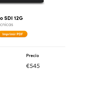
to SDI 12G
écnicas
Imprimir PDF
Precio
€545