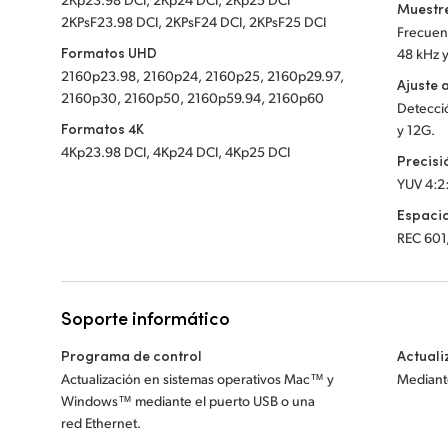
Muestre
2KPsF23.98 DCI, 2KPsF24 DCI, 2KPsF25 DCI
Frecuenc
Formatos UHD
48 kHz y
2160p23.98, 2160p24, 2160p25, 2160p29.97,
Ajuste 
2160p30, 2160p50, 2160p59.94, 2160p60
Detecci
Formatos 4K
y 12G.
4Kp23.98 DCI, 4Kp24 DCI, 4Kp25 DCI
Precisi
YUV 4:2
Espacio
REC 601
Soporte informático
Programa de control
Actuali
Actualización en sistemas operativos Mac™ y
Mediante
Windows™ mediante el puerto USB o una
red Ethernet.