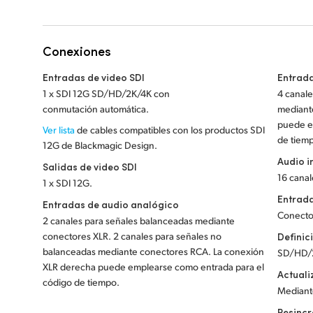
Conexiones
Entradas de video SDI
Entrada
1 x SDI 12G SD/HD/2K/4K con
4 canale
conmutación automática.
mediant
puede e
Ver lista
de cables compatibles con los productos SDI
de tiem
12G de Blackmagic Design.
Audio 
Salidas de video SDI
16 canal
1 x SDI 12G.
Entrada
Entradas de audio analógico
Conecto
2 canales para señales balanceadas mediante
conectores XLR. 2 canales para señales no
Definic
balanceadas mediante conectores RCA. La conexión
SD/HD/2
XLR derecha puede emplearse como entrada para el
Actuali
código de tiempo.
Mediant
Resinc