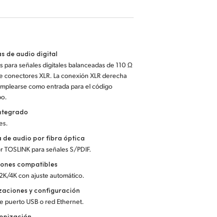
s de audio digital
s para señales digitales balanceadas de 110 Ω
e conectores XLR. La conexión XLR derecha
mplearse como entrada para el código
po.
integrado
es.
 de audio por fibra óptica
r TOSLINK para señales S/PDIF.
iones compatibles
K/4K con ajuste automático.
zaciones y configuración
e puerto USB o red Ethernet.
ronización