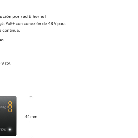
ación por red Ethernet
gía PoE+ con conexión de 48 V para
e continua.
mo
 V CA