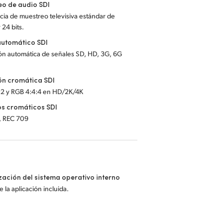
o de audio SDI
ia de muestreo televisiva estándar de
 24 bits.
automático SDI
ón automática de señales SD, HD, 3G, 6G
ón cromática SDI
:2 y RGB 4:4:4 en HD/2K/4K
s cromáticos SDI
, REC 709
zación del sistema operativo interno
 la aplicación incluida.