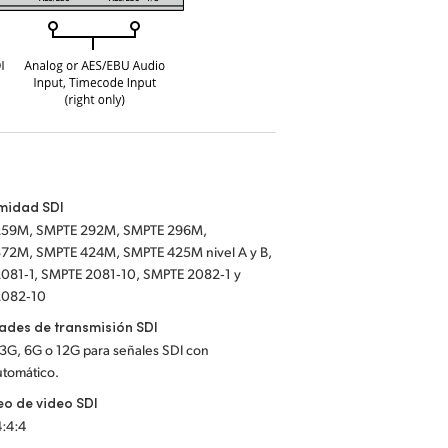
midad SDI
259M, SMPTE 292M, SMPTE 296M,
72M, SMPTE 424M, SMPTE 425M nivel A y B,
081‑1, SMPTE 2081‑10, SMPTE 2082‑1 y
2082‑10
ades de transmisión SDI
 3G, 6G o 12G para señales SDI con
utomático.
o de video SDI
4:4:4