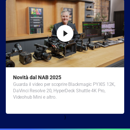
Turkey
UAE
Ukraine
United Kingdom
United States
Novità dal NAB 2025
Guarda il video per scoprire Blackmagic PYXIS 12K,
DaVinci Resolve 20, HyperDeck Shuttle 4K Pro,
Videohub Mini e altro.
}