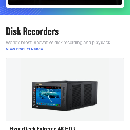
Disk Recorders
World's most innovative disk recording and playback
View Product Range
HyperDeck Extreme 4K HDR