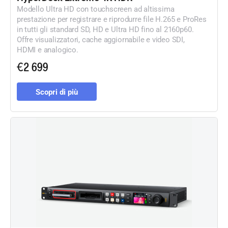
Modello Ultra HD con touchscreen ad altissima
prestazione per registrare e riprodurre file H.265 e ProRes
in tutti gli standard SD, HD e Ultra HD fino al 2160p60.
Offre visualizzatori, cache aggiornabile e video SDI,
HDMI e analogico.
€2 699
Scopri di più