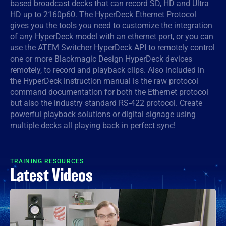
based broadcast decks that can record SD, HD and Ultra
HD up to 2160p60. The HyperDeck Ethernet Protocol
Denmark
gives you the tools you need to customize the integration
Finland
of any HyperDeck model with an ethernet port, or you can
use the ATEM Switcher HyperDeck API to remotely control
France
one or more Blackmagic Design HyperDeck devices
remotely, to record and playback clips. Also included in
Germany
the HyperDeck instruction manual is the raw protocol
command documentation for both the Ethernet protocol
Hong Kong SAR, China
but also the industry standard RS-422 protocol. Create
powerful playback solutions or digital signage using
India
multiple decks all playing back in perfect sync!
Italia
TRAINING RESOURCES
Japan
Latest Videos
Korea
Mexico