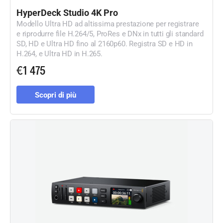
HyperDeck Studio 4K Pro
Modello Ultra HD ad altissima prestazione per registrare
e riprodurre file H.264/5, ProRes e DNx in tutti gli standard
SD, HD e Ultra HD fino al 2160p60. Registra SD e HD in
H.264, e Ultra HD in H.265.
€1 475
Scopri di più